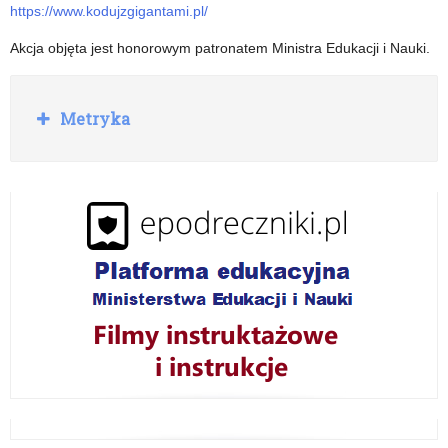
https://www.kodujzgigantami.pl/
Akcja objęta jest honorowym patronatem Ministra Edukacji i Nauki.
R
Metryka
o
z
w
i
ń