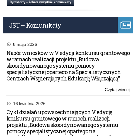
Dyrektorzy – Zobacz wszystkie komunikaty
Gig
pr
–
dla
Re
dzi
JST – Komunikaty
i
mło
“Ko
z
8 maja 2026
Gig
Nabór wniosków w V edycji konkursu grantowego
–
w ramach realizacji projektu „Budowa
Re
skoordynowanego systemu pomocy
specjalistycznej opartego na Specjalistycznych
Centrach Wspierających Edukację Włączającą”
Czytaj więcej
o:
Bez
war
16 kwietnia 2026
z
Cykl działań upowszechniających V edycję
pr
konkursu grantowego w ramach realizacji
dla
projektu „Budowa skoordynowanego systemu
dzi
pomocy specjalistycznej opartego na
i