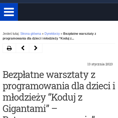
minimum
3
znaki.
Rozwiń
Jesteś tutaj:
Strona główna
»
Dyrektorzy
»
Bezpłatne warsztaty z
programowania dla dzieci i młodzieży “Koduj z...
Drukuj
Następny
Poprzedni
artykuł
artykuł
13 stycznia 2023
XII
VIII
Bezpłatne warsztaty z
edycja
Ogólnopolski
programowania dla dzieci i
Ogólnopolskiego
Górowski
Konkursu
Konkurs
młodzieży “Koduj z
„Żołnierze
Informatyczny
Gigantami” –
Wyklęci
dla