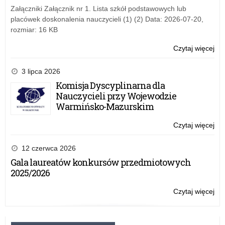
Re
dzi
Załączniki Załącznik nr 1. Lista szkół podstawowych lub
i
placówek doskonalenia nauczycieli (1) (2) Data: 2026-07-20,
mło
rozmiar: 16 KB
“Ko
z
Czytaj więcej
o:
Gig
Bez
–
war
3 lipca 2026
Re
z
Komisja Dyscyplinarna dla
pr
Nauczycieli przy Wojewodzie
dla
Warmińsko-Mazurskim
dzi
i
Czytaj więcej
o:
mło
Bez
“Ko
war
12 czerwca 2026
z
z
Gala laureatów konkursów przedmiotowych
Gig
pr
2025/2026
–
dla
Re
dzi
Czytaj więcej
o:
i
Bez
mło
war
“Ko
z