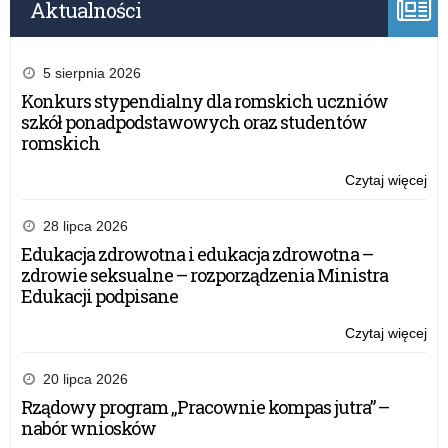
Aktualności
5 sierpnia 2026
Konkurs stypendialny dla romskich uczniów
szkół ponadpodstawowych oraz studentów
romskich
Czytaj więcej
o:
Bez
war
28 lipca 2026
z
Edukacja zdrowotna i edukacja zdrowotna –
pr
zdrowie seksualne – rozporządzenia Ministra
dla
Edukacji podpisane
dzi
i
Czytaj więcej
o:
mło
Bez
“Ko
war
20 lipca 2026
z
z
Rządowy program „Pracownie kompas jutra” –
Gig
pr
nabór wniosków
–
dla