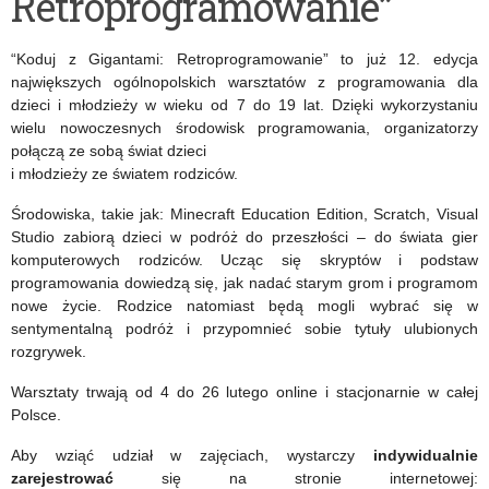
Retroprogramowanie”
–
uczniów
Bohaterowie
klas
“Koduj z Gigantami: Retroprogramowanie” to już 12. edycja
Niezłomni”
4-
największych ogólnopolskich warsztatów z programowania dla
dzieci i młodzieży w wieku od 7 do 19 lat. Dzięki wykorzystaniu
8
wielu nowoczesnych środowisk programowania, organizatorzy
połączą ze sobą świat dzieci
szkół
i młodzieży ze światem rodziców.
podstawowych
Środowiska, takie jak: Minecraft Education Edition, Scratch, Visual
w
Studio zabiorą dzieci w podróż do przeszłości – do świata gier
komputerowych rodziców. Ucząc się skryptów i podstaw
kategorii
programowania dowiedzą się, jak nadać starym grom i programom
kodowania
nowe życie. Rodzice natomiast będą mogli wybrać się w
sentymentalną podróż i przypomnieć sobie tytuły ulubionych
w aplikacji
rozgrywek.
Scratch
Warsztaty trwają od 4 do 26 lutego online i stacjonarnie w całej
Polsce.
Aby wziąć udział w zajęciach, wystarczy
indywidualnie
zarejestrować
się na stronie internetowej: