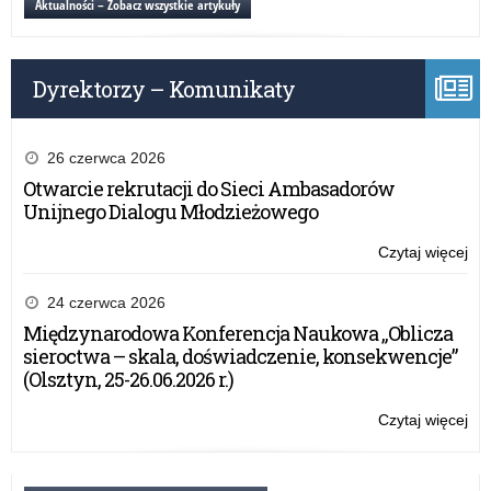
Aktualności – Zobacz wszystkie artykuły
z
pr
Gig
dla
–
dzi
Re
Dyrektorzy – Komunikaty
i
mło
“Ko
z
26 czerwca 2026
Gig
Otwarcie rekrutacji do Sieci Ambasadorów
–
Unijnego Dialogu Młodzieżowego
Re
Czytaj więcej
o:
Bez
war
24 czerwca 2026
z
Międzynarodowa Konferencja Naukowa „Oblicza
pr
sieroctwa – skala, doświadczenie, konsekwencje”
dla
(Olsztyn, 25-26.06.2026 r.)
dzi
i
Czytaj więcej
o:
mło
Bez
“Ko
war
z
z