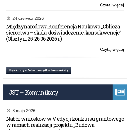
Czytaj więcej
o:
Ws
dla
24 czerwca 2026
Wn
Międzynarodowa Konferencja Naukowa „Oblicza
w
sieroctwa – skala, doświadczenie, konsekwencje”
Akc
(Olsztyn, 25-26.06.2026 r.)
2
w
Czytaj więcej
o:
sek
Ws
Ed
dla
szk
Wn
Dyrektorzy – Zobacz wszystkie komunikaty
w
Akc
2
JST – Komunikaty
w
sek
Ed
szk
8 maja 2026
Nabór wniosków w V edycji konkursu grantowego
w ramach realizacji projektu „Budowa