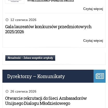
2
w
Czytaj więcej
o:
sek
Ws
Ed
dla
12 czerwca 2026
szk
Wn
Gala laureatów konkursów przedmiotowych
w
2025/2026
Akc
2
Czytaj więcej
o:
w
Ws
sek
dla
Ed
Wn
Aktualności – Zobacz wszystkie artykuły
szk
w
Akc
2
Dyrektorzy – Komunikaty
w
sek
Ed
szk
26 czerwca 2026
Otwarcie rekrutacji do Sieci Ambasadorów
Unijnego Dialogu Młodzieżowego