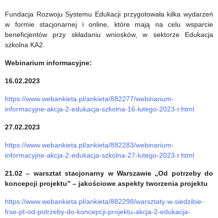
wniosków
Fundacja Rozwoju Systemu Edukacji przygotowała kilka wydarzeń
w formie stacjonarnej i online, które mają na celu wsparcie
beneficjentów przy składaniu wniosków, w sektorze Edukacja
szkolna KA2.
Webinarium informacyjne:
16.02.2023
https://www.webankieta.pl/ankieta/882277/webinarium-
informacyjne-akcja-2-edukacja-szkolna-16-lutego-2023-r.html
27.02.2023
https://www.webankieta.pl/ankieta/882283/webinarium-
informacyjne-akcja-2-edukacja-szkolna-27-lutego-2023-r.html
21.02 – warsztat stacjonarny w Warszawie „Od potrzeby do
koncepcji projektu” – jakościowe aspekty tworzenia projektu
https://www.webankieta.pl/ankieta/882298/warsztaty-w-siedzibie-
frse-pt-od-potrzeby-do-koncepcji-projektu-akcja-2-edukacja-