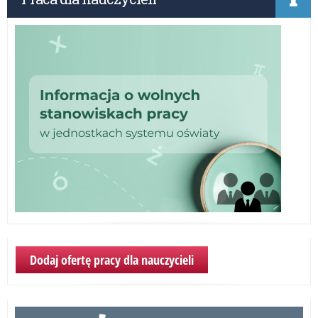
sek
Ed
szk
Dodaj ofertę pracy dla nauczycieli