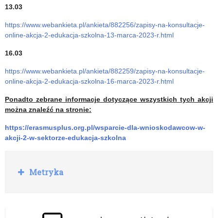
13.03
https://www.webankieta.pl/ankieta/882256/zapisy-na-konsultacje-
online-akcja-2-edukacja-szkolna-13-marca-2023-r.html
16.03
https://www.webankieta.pl/ankieta/882259/zapisy-na-konsultacje-
online-akcja-2-edukacja-szkolna-16-marca-2023-r.html
Ponadto zebrane informacje dotyczące wszystkich tych akcji
można znaleźć na stronie:
https://erasmusplus.org.pl/wsparcie-dla-wnioskodawcow-w-
akcji-2-w-sektorze-edukacja-szkolna
R
Metryka
o
z
w
i
ń