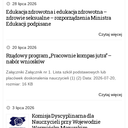
dla
28 lipca 2026
Wn
Edukacja zdrowotna i edukacja zdrowotna –
w
zdrowie seksualne – rozporządzenia Ministra
Akc
Edukacji podpisane
2
w
Czytaj więcej
o:
sek
Ws
Ed
dla
20 lipca 2026
szk
Wn
Rządowy program „Pracownie kompas jutra” –
w
nabór wniosków
Akc
2
Załączniki Załącznik nr 1. Lista szkół podstawowych lub
w
placówek doskonalenia nauczycieli (1) (2) Data: 2026-07-20,
sek
rozmiar: 16 KB
Ed
szk
Czytaj więcej
o:
Ws
dla
3 lipca 2026
Wn
Komisja Dyscyplinarna dla
w
Nauczycieli przy Wojewodzie
Akc
Warmińsko-Mazurskim