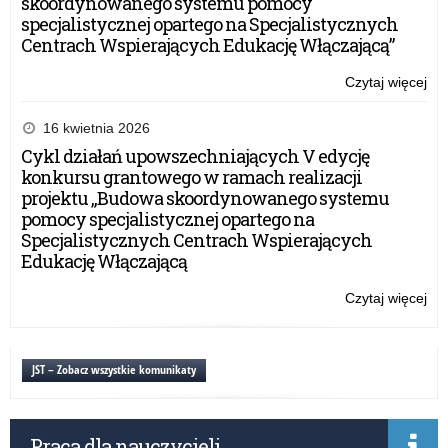
skoordynowanego systemu pomocy
specjalistycznej opartego na Specjalistycznych
Centrach Wspierających Edukację Włączającą”
Czytaj więcej
o:
Ws
dla
16 kwietnia 2026
Wn
Cykl działań upowszechniających V edycję
w
konkursu grantowego w ramach realizacji
Akc
projektu „Budowa skoordynowanego systemu
2
pomocy specjalistycznej opartego na
w
Specjalistycznych Centrach Wspierających
sek
Edukację Włączającą
Ed
szk
Czytaj więcej
o:
Ws
dla
Wn
JST – Zobacz wszystkie komunikaty
w
Akc
2
Praca dla nauczycieli
w