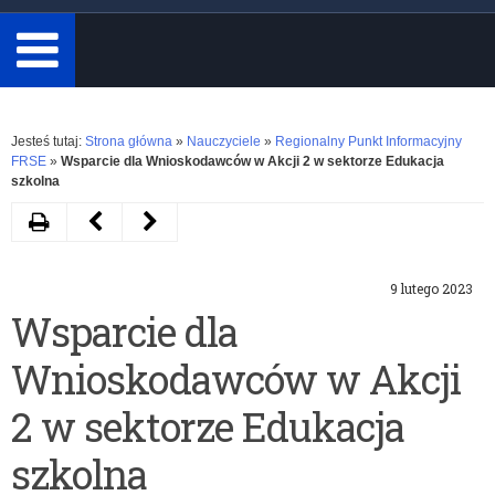
minimum
3
znaki.
Rozwiń
Jesteś tutaj:
Strona główna
»
Nauczyciele
»
Regionalny Punkt Informacyjny
FRSE
»
Wsparcie dla Wnioskodawców w Akcji 2 w sektorze Edukacja
szkolna
Drukuj
Następny
Poprzedni
artykuł
artykuł
9 lutego 2023
Branżowe
Ogólnopolskie
Wsparcie dla
Centra
Dni
Wnioskodawców w Akcji
Umiejętności-
Informacyjne
ruszył
2023
2 w sektorze Edukacja
II
szkolna
nabór