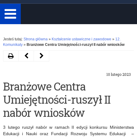
minimum
3
znaki.
Rozwiń
Jesteś tutaj:
Strona główna
»
Kształcenie ustawiczne i zawodowe
»
12.
Komunikaty
»
Branżowe Centra Umiejętności-ruszył II nabór wniosków
Drukuj
Następny
Poprzedni
artykuł
artykuł
10 lutego 2023
Webinarium
Wsparcie
Branżowe Centra
informacyjne
dla
Umiejętności-ruszył II
w
Wnioskodawców
sektorze
w
nabór wniosków
Kształcenie
Akcji
3 lutego ruszył nabór w ramach II edycji konkursu Ministerstwa
i
2
Edukacji i Nauki oraz Fundacji Rozwoju Systemu Edukacji –