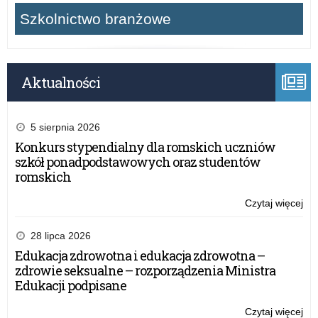
Szkolnictwo branżowe
Aktualności
5 sierpnia 2026
Konkurs stypendialny dla romskich uczniów
szkół ponadpodstawowych oraz studentów
romskich
Czytaj więcej
o:
Br
Ce
28 lipca 2026
Umi
Edukacja zdrowotna i edukacja zdrowotna –
rus
zdrowie seksualne – rozporządzenia Ministra
II
Edukacji podpisane
na
wn
Czytaj więcej
o: