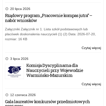
Br
Ce
20 lipca 2026
Umi
Rządowy program „Pracownie kompas jutra” –
rus
nabór wniosków
II
na
Załączniki Załącznik nr 1. Lista szkół podstawowych lub
wn
placówek doskonalenia nauczycieli (1) (2) Data: 2026-07-20,
rozmiar: 16 KB
Czytaj więcej
o:
Br
Ce
3 lipca 2026
Umi
Komisja Dyscyplinarna dla
rus
Nauczycieli przy Wojewodzie
II
Warmińsko-Mazurskim
na
wn
Czytaj więcej
o:
Br
Ce
12 czerwca 2026
Umi
Gala laureatów konkursów przedmiotowych
rus