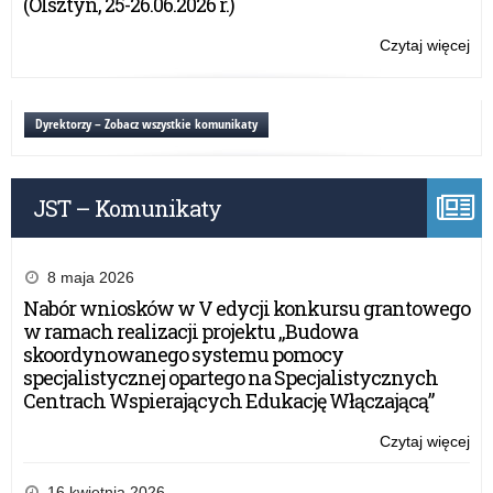
(Olsztyn, 25-26.06.2026 r.)
na
wn
Czytaj więcej
o:
Br
Ce
Umi
Dyrektorzy – Zobacz wszystkie komunikaty
rus
II
na
JST – Komunikaty
wn
8 maja 2026
Nabór wniosków w V edycji konkursu grantowego
w ramach realizacji projektu „Budowa
skoordynowanego systemu pomocy
specjalistycznej opartego na Specjalistycznych
Centrach Wspierających Edukację Włączającą”
Czytaj więcej
o:
Br
Ce
16 kwietnia 2026