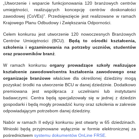
szkolenie
w
„Utworzenie i wsparcie funkcjonowania 120 branżowych centrów
umiejętności, realizujących koncepcję centrów doskonałości
zawodowe
sektorze
zawodowej (CoVEs)”. Przedsięwzięcie jest realizowane w ramach
w
Edukacja
Krajowego Planu Odbudowy i Zwiększania Odporności.
Programie
szkolna
Celem konkursu jest utworzenie 120 nowoczesnych Branżowych
Centrów Umiejętności (BCU).
Będą to ośrodki kształcenia,
Erasmus+
szkolenia i egzaminowania na potrzeby uczniów, studentów
oraz pracowników branż
.
(KA122)
W ramach konkursu
organy prowadzące szkoły realizujące
kształcenie zawodowe/centra kształcenia zawodowego oraz
organizacje branżowe
właściwe dla określonej dziedziny mogą
pozyskać środki na utworzenie BCU w danej dziedzinie. Dodatkowo
premiowana jest współpraca z uczelniami lub instytutami
badawczymi. Centra będą specjalizowały się w jednej z dziedzin
gospodarki i będą mogły prowadzić kursy oraz szkolenia w zakresie
odpowiadającym potrzebom danej dziedziny.
Nabór w ramach II edycji konkursu jest otwarty w 65 dziedzinach.
Wnioski będą przyjmowane wyłącznie w formie elektronicznej za
pośrednictwem
systemu dokumentów OnLine FRSE
.