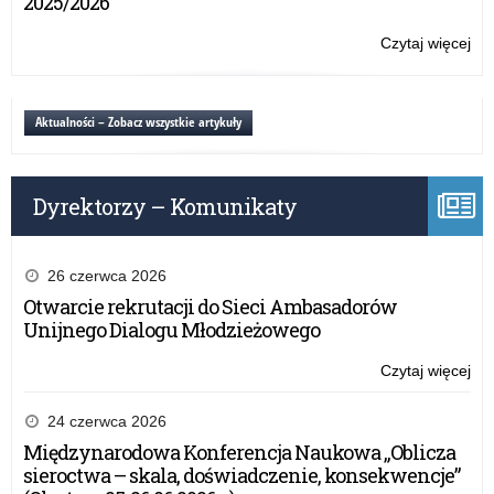
2025/2026
II
na
Czytaj więcej
o:
wn
Br
Ce
Umi
Aktualności – Zobacz wszystkie artykuły
rus
II
na
Dyrektorzy – Komunikaty
wn
26 czerwca 2026
Otwarcie rekrutacji do Sieci Ambasadorów
Unijnego Dialogu Młodzieżowego
Czytaj więcej
o:
Br
Ce
24 czerwca 2026
Umi
Międzynarodowa Konferencja Naukowa „Oblicza
rus
sieroctwa – skala, doświadczenie, konsekwencje”
II