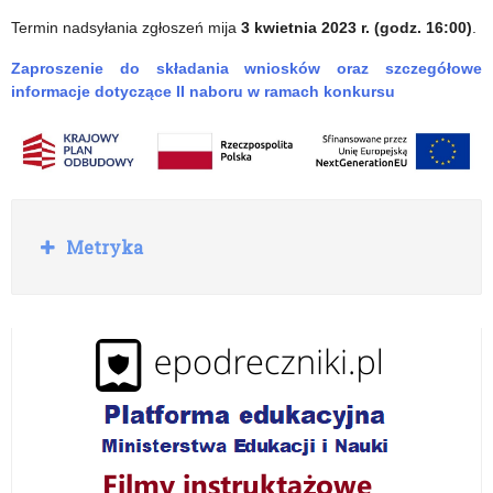
Termin nadsyłania zgłoszeń mija
3 kwietnia 2023 r. (godz. 16:00)
.
Zaproszenie do składania wniosków oraz szczegółowe
informacje dotyczące II naboru w ramach konkursu
R
Metryka
o
z
w
i
ń