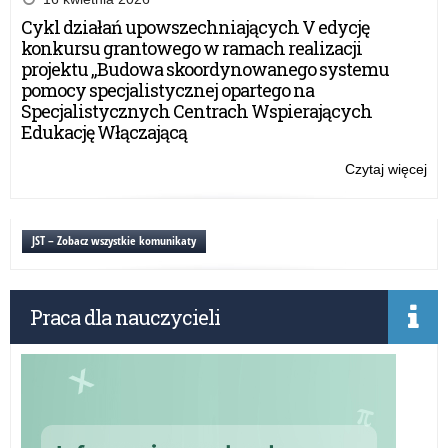
Umi
Cykl działań upowszechniających V edycję
rus
konkursu grantowego w ramach realizacji
II
projektu „Budowa skoordynowanego systemu
na
pomocy specjalistycznej opartego na
wn
Specjalistycznych Centrach Wspierających
Edukację Włączającą
Czytaj więcej
o:
Br
Ce
Umi
JST – Zobacz wszystkie komunikaty
rus
II
na
Praca dla nauczycieli
wn