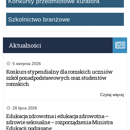
Konkursy przedmiotowe kuratora
Szkolnictwo branżowe
Aktualności
5 sierpnia 2026
Konkurs stypendialny dla romskich uczniów
szkół ponadpodstawowych oraz studentów
romskich
Czytaj więcej
o:
Ko
Ko
28 lipca 2026
Wo
Edukacja zdrowotna i edukacja zdrowotna –
Poli
zdrowie seksualne – rozporządzenia Ministra
w
Edukacji podpisane