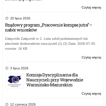
Ols
Czytaj więcej
o:
Ko
Ko
20 lipca 2026
Wo
Rządowy program „Pracownie kompas jutra” –
Poli
nabór wniosków
w
Ols
Załączniki Załącznik nr 1. Lista szkół podstawowych lub
placówek doskonalenia nauczycieli (1) (2) Data: 2026-07-20,
rozmiar: 16 KB
Czytaj więcej
o:
Ko
Ko
3 lipca 2026
Wo
Komisja Dyscyplinarna dla
Poli
Nauczycieli przy Wojewodzie
w
Warmińsko-Mazurskim
Ols
Czytaj więcej
o:
Ko
Ko
12 czerwca 2026