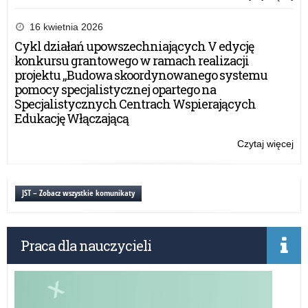
Ko
Ko
16 kwietnia 2026
Wo
Cykl działań upowszechniających V edycję
Poli
konkursu grantowego w ramach realizacji
w
projektu „Budowa skoordynowanego systemu
Ols
pomocy specjalistycznej opartego na
Specjalistycznych Centrach Wspierających
Edukację Włączającą
Czytaj więcej
o:
Ko
Ko
Wo
JST – Zobacz wszystkie komunikaty
Poli
w
Ols
Praca dla nauczycieli