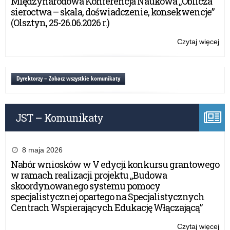
Międzynarodowa Konferencja Naukowa „Oblicza
Poli
sieroctwa – skala, doświadczenie, konsekwencje”
w
(Olsztyn, 25-26.06.2026 r.)
Ols
Czytaj więcej
o:
Ko
Ko
Wo
Dyrektorzy – Zobacz wszystkie komunikaty
Poli
w
Ols
JST – Komunikaty
8 maja 2026
Nabór wniosków w V edycji konkursu grantowego
w ramach realizacji projektu „Budowa
skoordynowanego systemu pomocy
specjalistycznej opartego na Specjalistycznych
Centrach Wspierających Edukację Włączającą”
Czytaj więcej
o: