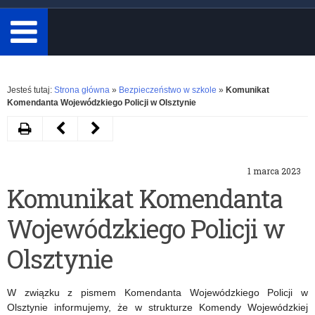
minimum
3
znaki.
Rozwiń
Jesteś tutaj:
Strona główna
»
Bezpieczeństwo w szkole
»
Komunikat
Komendanta Wojewódzkiego Policji w Olsztynie
Drukuj
Następny
Poprzedni
artykuł
artykuł
1 marca 2023
Spotkanie
Zaproszenie
Komunikat Komendanta
pod
do
Wojewódzkiego Policji w
hasłem
udziału
„Szkoda
w
Olsztynie
życia
konferencji
W związku z pismem Komendanta Wojewódzkiego Policji w
…”
,,Środowisko
Olsztynie informujemy, że w strukturze Komendy Wojewódzkiej