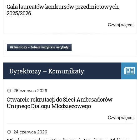
Wo
Gala laureatów konkursów przedmiotowych
Poli
2025/2026
w
Ols
Czytaj więcej
o:
Ko
Ko
Wo
Aktualności – Zobacz wszystkie artykuły
Poli
w
Ols
Dyrektorzy – Komunikaty
26 czerwca 2026
Otwarcie rekrutacji do Sieci Ambasadorów
Unijnego Dialogu Młodzieżowego
Czytaj więcej
o:
Ko
Ko
24 czerwca 2026
Wo