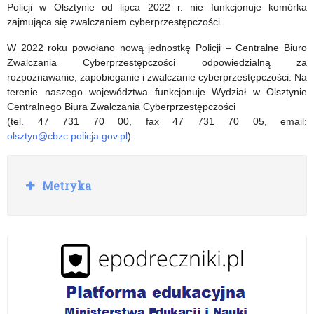
–
nauczania
Policji w Olsztynie od lipca 2022 r. nie funkcjonuje komórka
zajmująca się zwalczaniem cyberprzestępczości.
uzależnienie
i
W 2022 roku powołano nową jednostkę Policji – Centralne Biuro
od
wychowania
Zwalczania Cyberprzestępczości odpowiedzialną za
mediów
wobec
rozpoznawanie, zapobieganie i zwalczanie cyberprzestępczości. Na
terenie naszego województwa funkcjonuje Wydział w Olsztynie
cyfrowych
wyzwań
Centralnego Biura Zwalczania Cyberprzestępczości
(tel. 47 731 70 00, fax 47 731 70 05, email:
współczesnego
olsztyn@cbzc.policja.gov.pl
).
świata”
R
Metryka
o
z
w
i
ń