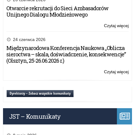
prz
Otwarcie rekrutacji do Sieci Ambasadorów
IP
Unijnego Dialogu Młodzieżowego
Czytaj więcej
o:
HI
–
24 czerwca 2026
pie
Międzynarodowa Konferencja Naukowa „Oblicza
ma
sieroctwa – skala, doświadczenie, konsekwencje”
pr
(Olsztyn, 25-26.06.2026 r.)
dla
uc
Czytaj więcej
o:
szk
HI
po
–
or
pie
Dyrektorzy – Zobacz wszystkie komunikaty
prz
ma
IP
pr
dla
JST – Komunikaty
uc
szk
po