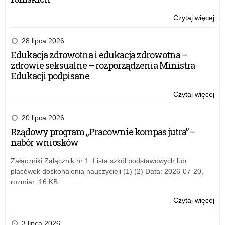
Czytaj więcej
o:
HI
–
28 lipca 2026
pie
Edukacja zdrowotna i edukacja zdrowotna –
ma
zdrowie seksualne – rozporządzenia Ministra
pr
Edukacji podpisane
dla
uc
Czytaj więcej
o:
szk
HI
po
–
20 lipca 2026
or
pie
Rządowy program „Pracownie kompas jutra” –
prz
ma
nabór wniosków
IP
pr
dla
Załączniki Załącznik nr 1. Lista szkół podstawowych lub
uc
placówek doskonalenia nauczycieli (1) (2) Data: 2026-07-20,
szk
rozmiar: 16 KB
po
or
Czytaj więcej
o:
prz
HI
IP
–
3 lipca 2026