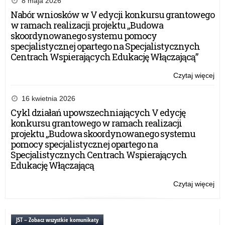
or
8 maja 2026
prz
Nabór wniosków w V edycji konkursu grantowego
IP
w ramach realizacji projektu „Budowa
skoordynowanego systemu pomocy
specjalistycznej opartego na Specjalistycznych
Centrach Wspierających Edukację Włączającą”
Czytaj więcej
o:
HI
–
16 kwietnia 2026
pie
Cykl działań upowszechniających V edycję
ma
konkursu grantowego w ramach realizacji
pr
projektu „Budowa skoordynowanego systemu
dla
pomocy specjalistycznej opartego na
uc
Specjalistycznych Centrach Wspierających
szk
Edukację Włączającą
po
or
Czytaj więcej
o:
prz
HI
IP
–
pie
JST – Zobacz wszystkie komunikaty