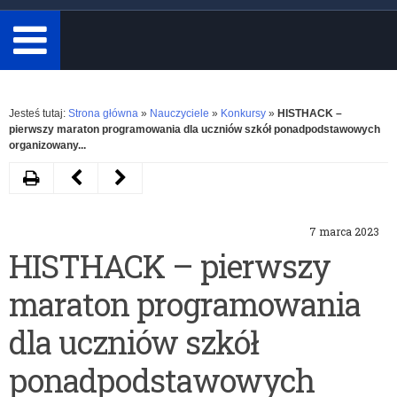
minimum
3
znaki.
Rozwiń
Jesteś tutaj:
Strona główna
»
Nauczyciele
»
Konkursy
»
HISTHACK –
pierwszy maraton programowania dla uczniów szkół ponadpodstawowych
organizowany...
Drukuj
Następny
Poprzedni
artykuł
artykuł
7 marca 2023
XXVII
V
HISTHACK – pierwszy
Ogólnopolski
Międzynarodowy
maraton programowania
i
Konkurs
XLI
Piosenek
dla uczniów szkół
Wojewódzki
Polskich
ponadpodstawowych
Przegląd
Wykonawców