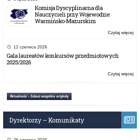
pie
Komisja Dyscyplinarna dla
ma
Nauczycieli przy Wojewodzie
pr
Warmińsko-Mazurskim
dla
uc
Czytaj więcej
o:
szk
HI
po
–
12 czerwca 2026
or
pie
Gala laureatów konkursów przedmiotowych
prz
ma
2025/2026
IP
pr
dla
Czytaj więcej
o:
uc
HI
szk
–
po
pie
Aktualności – Zobacz wszystkie artykuły
or
ma
prz
pr
IP
dla
Dyrektorzy – Komunikaty
uc
szk
po
or
26 czerwca 2026