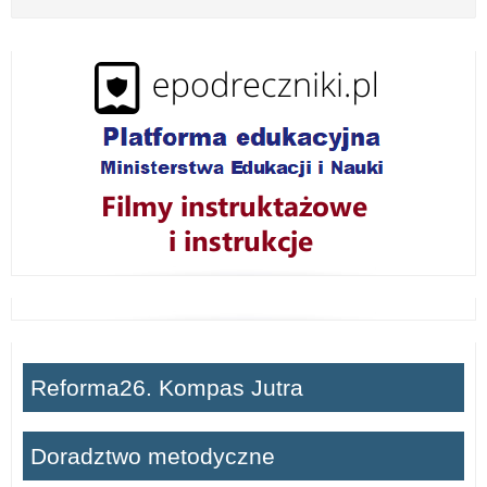
z
w
i
ń
Reforma26. Kompas Jutra
Doradztwo metodyczne