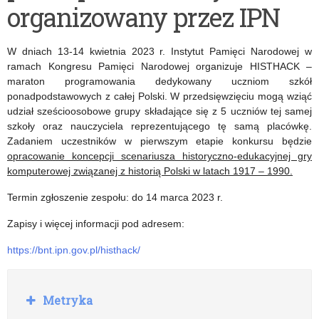
organizowany przez IPN
Dziecięcej
lat
i
60.
W dniach 13-14 kwietnia 2023 r. Instytut Pamięci Narodowej w
Młodzieżowej
i
ramach Kongresu Pamięci Narodowej organizuje HISTHACK –
maraton programowania dedykowany uczniom szkół
Twórczości
70.
ponadpodstawowych z całej Polski. W przedsięwzięciu mogą wziąć
udział sześcioosobowe grupy składające się z 5 uczniów tej samej
Literackiej
XX
szkoły oraz nauczyciela reprezentującego tę samą placówkę.
Lipa
w.
Zadaniem uczestników w pierwszym etapie konkursu będzie
opracowanie koncepcji scenariusza historyczno-edukacyjnej gry
2023
„W
komputerowej związanej z historią Polski w latach 1917 – 1990.
w
sześciu
Termin zgłoszenie zespołu: do 14 marca 2023 r.
Bielsku
strunach
Zapisy i więcej informacji pod adresem:
Białej
zaklęta
https://bnt.ipn.gov.pl/histhack/
muzyka”
R
Metryka
o