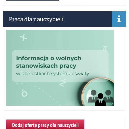
ma
pr
dla
Praca dla nauczycieli
uc
szk
po
or
prz
IP
Dodaj ofertę pracy dla nauczycieli