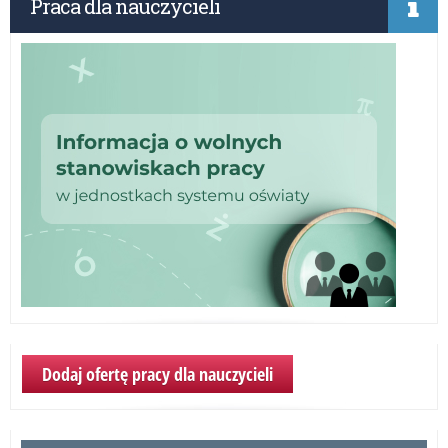
Praca dla nauczycieli
w 
pr
Er
dla
i d
prz
Dodaj ofertę pracy dla nauczycieli