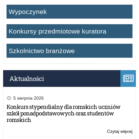
Wypoczynek
Konkursy przedmiotowe kuratora
Szkolnictwo branżowe
Aktualności
5 sierpnia 2026
Konkurs stypendialny dla romskich uczniów
szkół ponadpodstawowych oraz studentów
romskich
Czytaj więcej
o:
Za