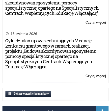
skoordynowanego systemu pomocy
specjalistycznej opartego na Specjalistycznych
Centrach Wspierających Edukację Włączającą”
Czytaj więcej
o:
Za
na
16 kwietnia 2026
szk
Cykl działań upowszechniających V edycję
mi
konkursu grantowego w ramach realizacji
sta
projektu „Budowa skoordynowanego systemu
(W
pomocy specjalistycznej opartego na
w 
Specjalistycznych Centrach Wspierających
pr
Edukację Włączającą
Er
dla
Czytaj więcej
o:
i d
Za
prz
na
szk
JST – Zobacz wszystkie komunikaty
mi
sta
(W