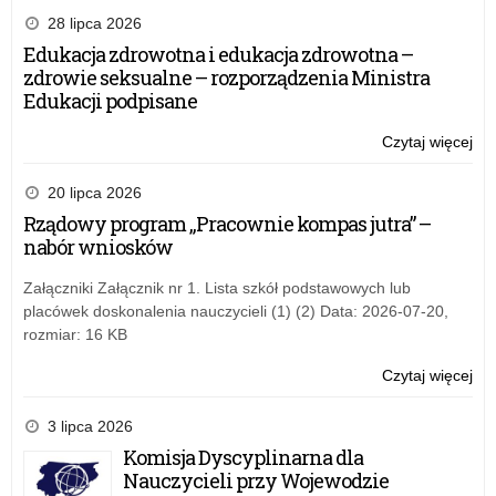
na
28 lipca 2026
szk
Edukacja zdrowotna i edukacja zdrowotna –
mi
zdrowie seksualne – rozporządzenia Ministra
sta
Edukacji podpisane
(W
w 
Czytaj więcej
o:
pr
Za
Er
na
20 lipca 2026
dla
szk
Rządowy program „Pracownie kompas jutra” –
i d
mi
nabór wniosków
prz
sta
(W
Załączniki Załącznik nr 1. Lista szkół podstawowych lub
w 
placówek doskonalenia nauczycieli (1) (2) Data: 2026-07-20,
pr
rozmiar: 16 KB
Er
dla
Czytaj więcej
o:
i d
Za
prz
na
3 lipca 2026
szk
Komisja Dyscyplinarna dla
mi
Nauczycieli przy Wojewodzie
sta