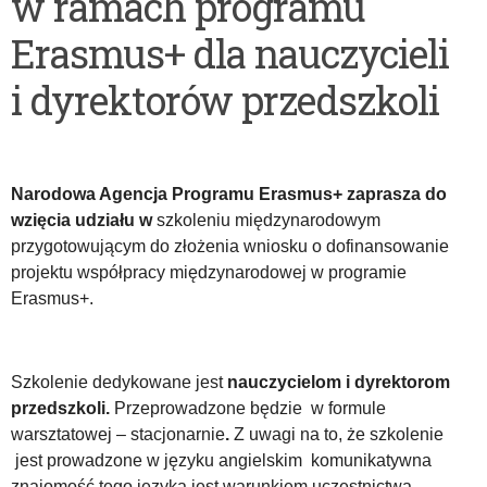
w ramach
programu
uczniów
Erasmus+
dla nauczycieli
techników
i
i dyrektorów
przedszkoli
szkół
branżowych
Narodowa Agencja Programu Erasmus+ zaprasza do
wzięcia udziału w
szkoleniu międzynarodowym
przygotowującym do złożenia wniosku o dofinansowanie
projektu współpracy międzynarodowej w programie
Erasmus+.
Szkolenie dedykowane jest
nauczycielom i dyrektorom
przedszkoli.
Przeprowadzone będzie
w formule
warsztatowej – stacjonarnie
.
Z uwagi na to, że szkolenie
jest prowadzone w języku angielskim komunikatywna
znajomość tego języka jest warunkiem uczestnictwa.