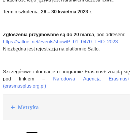
Termin szkolenia:
26 – 30 kwietnia 2023 r.
Zgłoszenia przyjmowane są do 20 marca,
pod adresem:
https://saltoet.net/events/show/PL01_0470_THO_2023
.
Niezbędna jest rejestracja na platformie Salto.
Szczegółowe informacje o programie Erasmus+ znajdą się
pod linkiem –
Narodowa Agencja Erasmus+
(erasmusplus.org.pl)
R
Metryka
o
z
w
i