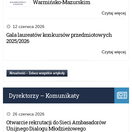
Warmińsko-Mazurskim
(W
w 
Czytaj więcej
o:
pr
Za
Er
na
12 czerwca 2026
dla
szk
Gala laureatów konkursów przedmiotowych
i d
mi
2025/2026
prz
sta
(W
Czytaj więcej
o:
w 
Za
pr
na
Er
szk
Aktualności – Zobacz wszystkie artykuły
dla
mi
i d
sta
prz
(W
Dyrektorzy – Komunikaty
w 
pr
Er
dla
26 czerwca 2026
i d
Otwarcie rekrutacji do Sieci Ambasadorów
prz
Unijnego Dialogu Młodzieżowego