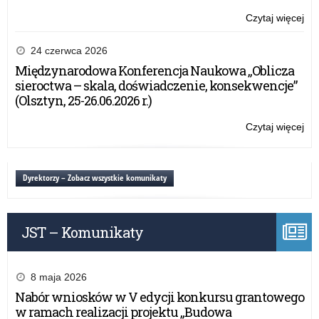
Czytaj więcej
o:
Za
na
24 czerwca 2026
szk
Międzynarodowa Konferencja Naukowa „Oblicza
mi
sieroctwa – skala, doświadczenie, konsekwencje”
sta
(Olsztyn, 25-26.06.2026 r.)
(W
w 
Czytaj więcej
o:
pr
Za
Er
na
dla
szk
Dyrektorzy – Zobacz wszystkie komunikaty
i d
mi
prz
sta
(W
JST – Komunikaty
w 
pr
Er
dla
8 maja 2026
i d
Nabór wniosków w V edycji konkursu grantowego
prz
w ramach realizacji projektu „Budowa