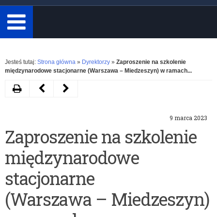
minimum
3
znaki.
Rozwiń
Jesteś tutaj:
Strona główna
»
Dyrektorzy
»
Zaproszenie na szkolenie
międzynarodowe stacjonarne
(Warszawa – Miedzeszyn)
w ramach
...
Drukuj
Następny
Poprzedni
artykuł
artykuł
9 marca 2023
Niebieskie
„Kasa
Zaproszenie na szkolenie
Igrzyska
dla
międzynarodowe
2023
asa”-
program
stacjonarne
stypendialny
(Warszawa – Miedzeszyn)
dla