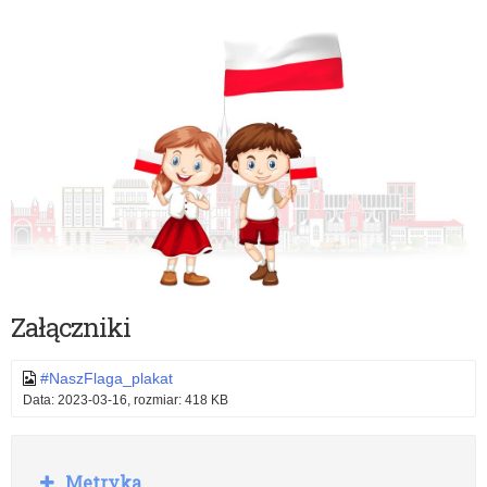
Załączniki
#NaszFlaga_plakat
Data: 2023-03-16, rozmiar: 418 KB
R
Metryka