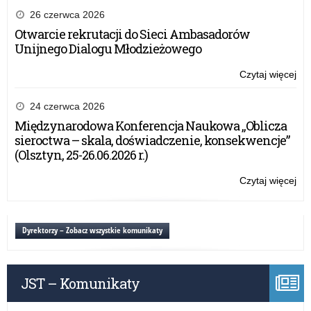
26 czerwca 2026
Otwarcie rekrutacji do Sieci Ambasadorów
Unijnego Dialogu Młodzieżowego
Czytaj więcej
o:
#N
Ogó
24 czerwca 2026
Ko
Międzynarodowa Konferencja Naukowa „Oblicza
Pla
sieroctwa – skala, doświadczenie, konsekwencje”
20
(Olsztyn, 25-26.06.2026 r.)
Czytaj więcej
o:
#N
Ogó
Ko
Dyrektorzy – Zobacz wszystkie komunikaty
Pla
20
JST – Komunikaty