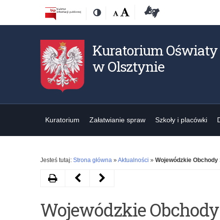
Przejdź
Przejdź
Dostępność
Rozmiar
Domyślna
Wielka
Deklaracja
Kontrast
do
do
czcionki:
dostępności
treśći
nawigacji
Kuratorium Oświaty
w Olsztynie
Kuratorium
Załatwianie spraw
Szkoły i placówki
Jesteś tutaj:
Strona główna
»
Aktualności
»
Wojewódzkie Obchody 
Drukuj
Następny
Poprzedni
artykuł
artykuł
Wojewódzkie Obchody
Stypendium
O