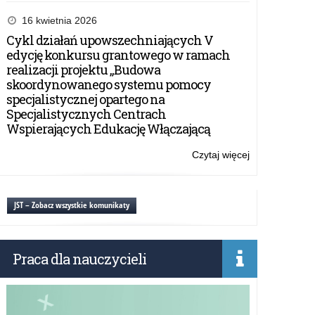
Wojewódzkie
Obchody
16 kwietnia 2026
Święta
Cykl działań upowszechniających V
Narodowego
edycję konkursu grantowego w ramach
Trzeciego
realizacji projektu „Budowa
Maja
skoordynowanego systemu pomocy
specjalistycznej opartego na
Specjalistycznych Centrach
Wspierających Edukację Włączającą
Czytaj więcej
o:
Wojewódzkie
Obchody
Święta
JST – Zobacz wszystkie komunikaty
Narodowego
Trzeciego
Maja
Praca dla nauczycieli