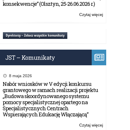
Trzeciego
konsekwencje” (Olsztyn, 25-26.06.2026 r.)
Maja
Czytaj więcej
o:
Wojewódzkie
Obchody
Święta
Dyrektorzy – Zobacz wszystkie komunikaty
Narodowego
Trzeciego
Maja
JST – Komunikaty
8 maja 2026
Nabór wniosków w V edycji konkursu
grantowego w ramach realizacji projektu
„Budowa skoordynowanego systemu
pomocy specjalistycznej opartego na
Specjalistycznych Centrach
Wspierających Edukację Włączającą”
Czytaj więcej
o: