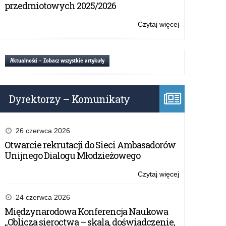
Narodowego
przedmiotowych 2025/2026
Trzeciego
Maja
Czytaj więcej
o:
Wojewódzkie
Obchody
Święta
Aktualności – Zobacz wszystkie artykuły
Narodowego
Trzeciego
Maja
Dyrektorzy – Komunikaty
26 czerwca 2026
Otwarcie rekrutacji do Sieci Ambasadorów
Unijnego Dialogu Młodzieżowego
Czytaj więcej
o:
Wojewódzkie
Obchody
24 czerwca 2026
Święta
Międzynarodowa Konferencja Naukowa
Narodowego
„Oblicza sieroctwa – skala, doświadczenie,