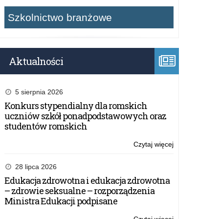
Szkolnictwo branżowe
Aktualności
5 sierpnia 2026
Konkurs stypendialny dla romskich
uczniów szkół ponadpodstawowych oraz
studentów romskich
Czytaj więcej
o:
Wojewódzkie
Obchody
28 lipca 2026
Święta
Edukacja zdrowotna i edukacja zdrowotna
Narodowego
– zdrowie seksualne – rozporządzenia
Trzeciego
Ministra Edukacji podpisane
Maja