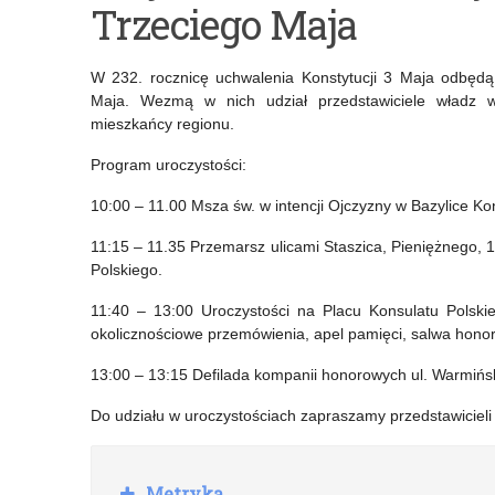
Trzeciego Maja
ministra
lekcji
właściwego
on-
W 232. rocznicę uchwalenia Konstytucji 3 Maja odbęd
do
line
Maja. Wezmą w nich udział przedstawiciele władz wo
mieszkańcy regionu.
spraw
–
Program uroczystości:
oświaty
„Polacy
i
w
10:00 – 11.00 Msza św. w intencji Ojczyzny w Bazylice Kon
wychowania
Bitwie
11:15 – 11.35 Przemarsz ulicami Staszica, Pieniężnego, 
Polskiego.
za
o
11:40 – 13:00 Uroczystości na Placu Konsulatu Polski
wybitne
Anglię”
okolicznościowe przemówienia, apel pamięci, salwa honor
osiągnięcia
oraz
13:00 – 13:15 Defilada kompanii honorowych ul. Warmińs
edukacyjne
„Powstanie
Do udziału w uroczystościach zapraszamy przedstawicieli
w
w
roku
getcie
R
Metryka