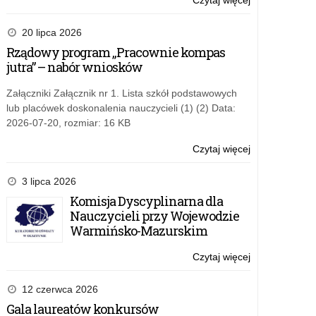
Czytaj więcej
o:
Wojewódzkie
Obchody
20 lipca 2026
Święta
Rządowy program „Pracownie kompas
Narodowego
jutra” – nabór wniosków
Trzeciego
Maja
Załączniki Załącznik nr 1. Lista szkół podstawowych
lub placówek doskonalenia nauczycieli (1) (2) Data:
2026-07-20, rozmiar: 16 KB
Czytaj więcej
o:
Wojewódzkie
Obchody
3 lipca 2026
Święta
Komisja Dyscyplinarna dla
Narodowego
Nauczycieli przy Wojewodzie
Trzeciego
Warmińsko-Mazurskim
Maja
Czytaj więcej
o:
Wojewódzkie
Obchody
12 czerwca 2026
Święta
Gala laureatów konkursów