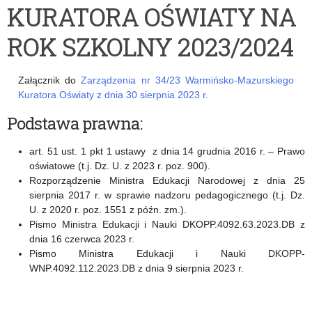
KURATORA OŚWIATY NA
OŚWIATY
ROK SZKOLNY 2023/2024
z
dnia
Załącznik do
Zarządzenia nr 34/23 Warmińsko-Mazurskiego
30
Kuratora Oświaty z dnia 30 sierpnia 2023 r.
sierpnia
Podstawa prawna:
2023
art. 51 ust. 1 pkt 1 ustawy z dnia 14 grudnia 2016 r. – Prawo
r.
oświatowe (t.j. Dz. U. z 2023 r. poz. 900).
Rozporządzenie Ministra Edukacji Narodowej z dnia 25
w
sierpnia 2017 r. w sprawie nadzoru pedagogicznego (t.j. Dz.
sprawie
U. z 2020 r. poz. 1551 z późn. zm.).
Pismo Ministra Edukacji i Nauki DKOPP.4092.63.2023.DB z
Planu
dnia 16 czerwca 2023 r.
nadzoru
Pismo Ministra Edukacji i Nauki DKOPP-
WNP.4092.112.2023.DB z dnia 9 sierpnia 2023 r.
pedagogicznego
Warmińsko-