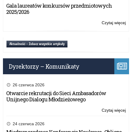
SZ
PE
Gala laureatów konkursów przedmiotowych
20
WA
2025/2026
MA
KU
Czytaj więcej
o:
OŚ
PL
NA
NA
RO
PE
Aktualności – Zobacz wszystkie artykuły
SZ
WA
20
MA
KU
Dyrektorzy – Komunikaty
OŚ
NA
RO
SZ
26 czerwca 2026
20
Otwarcie rekrutacji do Sieci Ambasadorów
Unijnego Dialogu Młodzieżowego
Czytaj więcej
o:
PL
NA
24 czerwca 2026
PE