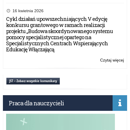
PL
NA
16 kwietnia 2026
PE
Cykl działań upowszechniających V edycję
WA
konkursu grantowego w ramach realizacji
MA
projektu „Budowa skoordynowanego systemu
KU
pomocy specjalistycznej opartego na
OŚ
Specjalistycznych Centrach Wspierających
NA
Edukację Włączającą
RO
SZ
Czytaj więcej
o:
20
PL
NA
PE
JST – Zobacz wszystkie komunikaty
WA
MA
KU
Praca dla nauczycieli
OŚ
NA
RO
SZ
20