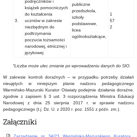
podręczników i
publiczne
książek pomocniczych
przedszkola,
do kształcenia
1
szkoły
3.
uczniów w zakresie
57
podstawowe,
niezbędnym do
2
licea
podtrzymania
ogólnokształcące,
poczucia tożsamości
narodowej, etnicznej i
językowej
*Liczba może ulec zmianie po wprowadzeniu danych do SIO
.
W zakresie kontroli doraźnych – w przypadku potrzeby działań
nieujętych w niniejszym planie nadzoru pedagogicznego
Warmińsko-Mazurski Kurator Oświaty podejmie działania doraźne,
zgodnie z zapisem § 3 ust. 3 rozporządzenia Ministra Edukacji
Narodowej z dnia 25 sierpnia 2017 r. w sprawie nadzoru
pedagogicznego (t.j. Dz. U. z 2020 r. poz. 1551 z późn. zm.).
Załączniki
Zarządzenie nr 34/23 Warmińsko-Mazurskiego Kuratora