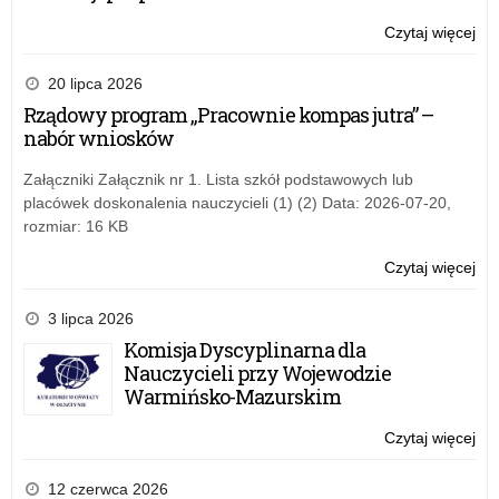
KU
OŚ
Czytaj więcej
o:
NA
PL
RO
NA
20 lipca 2026
SZ
PE
Rządowy program „Pracownie kompas jutra” –
20
WA
nabór wniosków
MA
KU
Załączniki Załącznik nr 1. Lista szkół podstawowych lub
OŚ
placówek doskonalenia nauczycieli (1) (2) Data: 2026-07-20,
NA
rozmiar: 16 KB
RO
SZ
Czytaj więcej
o:
20
PL
NA
3 lipca 2026
PE
Komisja Dyscyplinarna dla
WA
Nauczycieli przy Wojewodzie
MA
Warmińsko-Mazurskim
KU
OŚ
Czytaj więcej
o:
NA
PL
RO
NA
12 czerwca 2026