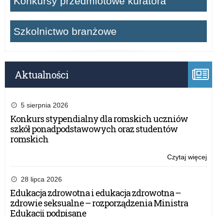
Konkursy przedmiotowe kuratora
Szkolnictwo branżowe
Aktualności
5 sierpnia 2026
Konkurs stypendialny dla romskich uczniów
szkół ponadpodstawowych oraz studentów
romskich
Czytaj więcej
o:
PL
NA
28 lipca 2026
PE
Edukacja zdrowotna i edukacja zdrowotna –
WA
zdrowie seksualne – rozporządzenia Ministra
MA
Edukacji podpisane