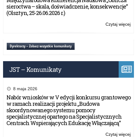
Międzynarodowa Konferencja Naukowa „Oblicza
WA
sieroctwa – skala, doświadczenie, konsekwencje”
MA
(Olsztyn, 25-26.06.2026 r.)
KU
OŚ
Czytaj więcej
o:
NA
PL
RO
NA
SZ
PE
Dyrektorzy – Zobacz wszystkie komunikaty
20
WA
MA
KU
JST – Komunikaty
OŚ
NA
RO
SZ
8 maja 2026
20
Nabór wniosków w V edycji konkursu grantowego
w ramach realizacji projektu „Budowa
skoordynowanego systemu pomocy
specjalistycznej opartego na Specjalistycznych
Centrach Wspierających Edukację Włączającą”
Czytaj więcej
o: