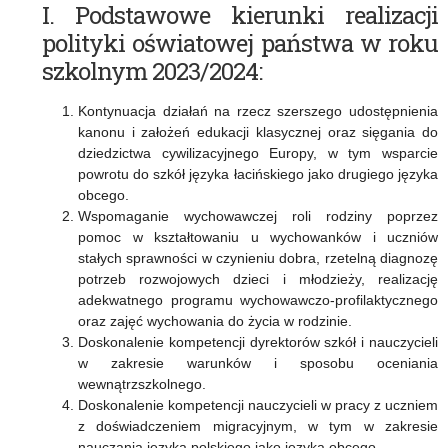
I. Podstawowe kierunki realizacji
Mazurskiego
polityki oświatowej państwa w roku
Kuratora
szkolnym 2023/2024:
Oświaty
Kontynuacja działań na rzecz szerszego udostępnienia
na
kanonu i założeń edukacji klasycznej oraz sięgania do
rok
dziedzictwa cywilizacyjnego Europy, w tym wsparcie
powrotu do szkół języka łacińskiego jako drugiego języka
szkolny
obcego.
Wspomaganie wychowawczej roli rodziny poprzez
2023/2024
pomoc w kształtowaniu u wychowanków i uczniów
stałych sprawności w czynieniu dobra, rzetelną diagnozę
potrzeb rozwojowych dzieci i młodzieży, realizację
adekwatnego programu wychowawczo-profilaktycznego
oraz zajęć wychowania do życia w rodzinie.
Doskonalenie kompetencji dyrektorów szkół i nauczycieli
w zakresie warunków i sposobu oceniania
wewnątrzszkolnego.
Doskonalenie kompetencji nauczycieli w pracy z uczniem
z doświadczeniem migracyjnym, w tym w zakresie
nauczania języka polskiego jako języka obcego.