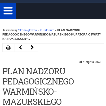
minimum
3
znaki.
Rozwiń
Jesteś tutaj:
Strona główna
»
Kuratorium
»
PLAN NADZORU
PEDAGOGICZNEGO WARMIŃSKO-MAZURSKIEGO KURATORA OŚWIATY
NA ROK SZKOLNY...
Drukuj
Następny
Poprzedni
artykuł
artykuł
31 sierpnia 2023
Komunikaty
ZARZĄDZENIE
PLAN NADZORU
–
NR
PEDAGOGICZNEGO
archiwum
34/23
WARMIŃSKO-
WARMIŃSKO-
MAZURSKIEGO
MAZURSKIEGO
KURATORA