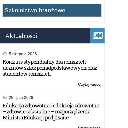
Szkolnictwo branżowe
Aktualności
5 sierpnia 2026
Konkurs stypendialny dla romskich
uczniów szkół ponadpodstawowych oraz
studentów romskich
Czytaj więcej
o:
ZARZĄDZENI
NR
28 lipca 2026
34/23
Edukacja zdrowotna i edukacja zdrowotna
WARMIŃSKO-
– zdrowie seksualne – rozporządzenia
MAZURSKIE
Ministra Edukacji podpisane
KURATORA
OŚWIATY