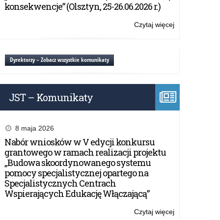
MAZURSKIE
konsekwencje” (Olsztyn, 25-26.06.2026 r.)
2023/2024
Mazurskiego
KURATORA
Kuratora
OŚWIATY
Czytaj więcej
o:
Oświaty
z
ZARZĄDZENI
na
dnia
NR
rok
30
34/23
Dyrektorzy – Zobacz wszystkie komunikaty
szkolny
sierpnia
WARMIŃSKO-
2023/2024
2023
MAZURSKIE
r.
KURATORA
w
JST – Komunikaty
OŚWIATY
sprawie
z
Planu
dnia
nadzoru
30
8 maja 2026
pedagogiczne
sierpnia
Nabór wniosków w V edycji konkursu
Warmińsko-
2023
grantowego w ramach realizacji projektu
Mazurskiego
r.
„Budowa skoordynowanego systemu
Kuratora
w
pomocy specjalistycznej opartego na
Oświaty
sprawie
Specjalistycznych Centrach
na
Planu
Wspierających Edukację Włączającą”
rok
nadzoru
szkolny
pedagogiczne
Czytaj więcej
o:
2023/2024