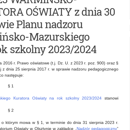
RA OŚWIATY z dnia 30
awie Planu nadzoru
ińsko-Mazurskiego
ok szkolny 2023/2024
a 2016 r. Prawo oświatowe (t.j. Dz. U. z 2023 r. poz. 900) oraz §
ej z dnia 25 sierpnia 2017 r. w sprawie nadzoru pedagogicznego
 co następuje:
§ 1
kiego Kuratora Oświaty na rok szkolny 2023/2024
stanowi
§ 2
, o którym mowa w § 1, w terminie do dnia 31 sierpnia 2023 r.
atorium Oświaty w Olsztynie w zakładce „
Nadzór pedagogiczny
”