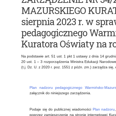
PLAN
Przekazanie
MAZURSKIEGO KURATO
NADZORU
informacji
PEDAGOGICZNEGO
o
sierpnia 2023 r. w spr
WARMIŃSKO-
wolnych
pedagogicznego Warm
MAZURSKIEGO
miejscach
Kuratora Oświaty na r
KURATORA
w
OŚWIATY
szkołach
Na podstawie art. 51 ust. 1 pkt 1 ustawy z dnia 14 grudni
NA
ponadpodstawowych
20 ust. 1 – 3 rozporządzenia Ministra Edukacji Narodow
(t.j. Dz. U. z 2020 r. poz. 1551 z późn. zm.) zarządza się,
ROK
–
SZKOLNY
rekrutacja
Plan nadzoru pedagogicznego Warmińsko-Mazurs
2023/2024
2023/2024
załącznik do niniejszego zarządzenia.
Podaje się do publicznej wiadomości
Plan nadzoru
poprzez zamieszczenie na stronie internetowej Kur