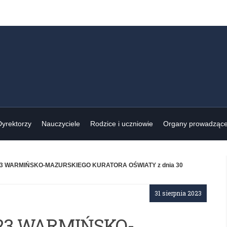
Dyrektorzy
Nauczyciele
Rodzice i uczniowie
Organy prowadząc
23 WARMIŃSKO-MAZURSKIEGO KURATORA OŚWIATY z dnia 30
31 sierpnia 2023
/23 WARMIŃSKO-