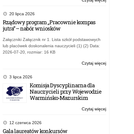
Czytaj więcej
o:
z
ZARZĄDZENI
dnia
NR
20 lipca 2026
30
34/23
Rządowy program „Pracownie kompas
sierpnia
WARMIŃSKO-
jutra” – nabór wniosków
2023
MAZURSKIE
r.
KURATORA
Załączniki Załącznik nr 1. Lista szkół podstawowych
w
OŚWIATY
lub placówek doskonalenia nauczycieli (1) (2) Data:
sprawie
z
2026-07-20, rozmiar: 16 KB
Planu
dnia
nadzoru
30
Czytaj więcej
o:
pedagogiczne
sierpnia
ZARZĄDZENI
Warmińsko-
2023
NR
3 lipca 2026
Mazurskiego
r.
34/23
Komisja Dyscyplinarna dla
Kuratora
w
WARMIŃSKO-
Nauczycieli przy Wojewodzie
Oświaty
sprawie
MAZURSKIE
Warmińsko-Mazurskim
na
Planu
KURATORA
rok
nadzoru
OŚWIATY
Czytaj więcej
o:
szkolny
pedagogiczne
z
ZARZĄDZENI
2023/2024
Warmińsko-
dnia
NR
12 czerwca 2026
Mazurskiego
30
34/23
Gala laureatów konkursów
Kuratora
sierpnia