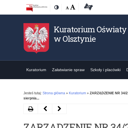
Przejdź
Przejdź
Dostępność
Rozmiar
Domyślna
Wielka
Deklaracja
Kontrast
do
do
czcionki:
dostępności
treśći
nawigacji
Kuratorium Oświaty
w Olsztynie
Kuratorium
Załatwianie spraw
Szkoły i placówki
Jesteś tutaj:
Strona główna
»
Kuratorium
»
ZARZĄDZENIE NR 34/
sierpnia...
Drukuj
Następny
Poprzedni
artykuł
artykuł
ZARZĄDZENIE NR 34