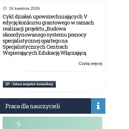
Warmińsko-
ZARZĄDZENI
Mazurskiego
NR
16 kwietnia 2026
Kuratora
34/23
Cykl działań upowszechniających V
Oświaty
WARMIŃSKO-
edycję konkursu grantowego w ramach
na
MAZURSKIE
realizacji projektu „Budowa
rok
KURATORA
skoordynowanego systemu pomocy
szkolny
OŚWIATY
specjalistycznej opartego na
2023/2024
z
Specjalistycznych Centrach
dnia
Wspierających Edukację Włączającą
30
sierpnia
Czytaj więcej
o:
2023
ZARZĄDZENI
r.
NR
w
34/23
JST – Zobacz wszystkie komunikaty
sprawie
WARMIŃSKO-
Planu
MAZURSKIE
nadzoru
KURATORA
pedagogiczne
Praca dla nauczycieli
OŚWIATY
Warmińsko-
z
Mazurskiego
dnia
Kuratora
30
Oświaty