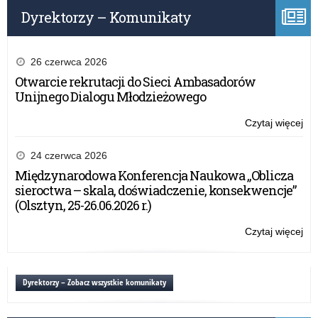
Zab
Dyrektorzy – Komunikaty
26 czerwca 2026
Otwarcie rekrutacji do Sieci Ambasadorów
Unijnego Dialogu Młodzieżowego
Czytaj więcej
o:
Akc
inf
24 czerwca 2026
„C
Międzynarodowa Konferencja Naukowa „Oblicza
–
sieroctwa – skala, doświadczenie, konsekwencje”
Cic
(Olsztyn, 25-26.06.2026 r.)
Zab
Czytaj więcej
o:
Akc
inf
„C
Dyrektorzy – Zobacz wszystkie komunikaty
–
Cic