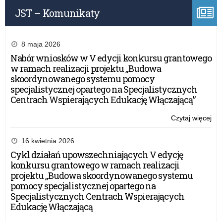
Zab
JST – Komunikaty
8 maja 2026
Nabór wniosków w V edycji konkursu grantowego
w ramach realizacji projektu „Budowa
skoordynowanego systemu pomocy
specjalistycznej opartego na Specjalistycznych
Centrach Wspierających Edukację Włączającą”
Czytaj więcej
o:
Akc
inf
16 kwietnia 2026
„C
Cykl działań upowszechniających V edycję
–
konkursu grantowego w ramach realizacji
Cic
projektu „Budowa skoordynowanego systemu
Zab
pomocy specjalistycznej opartego na
Specjalistycznych Centrach Wspierających
Edukację Włączającą