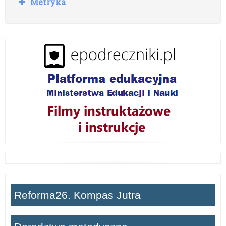
Metryka
o
z
w
i
ń
Reforma26. Kompas Jutra