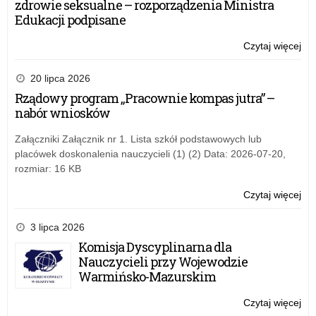
zdrowie seksualne – rozporządzenia Ministra
Edukacji podpisane
Czytaj więcej
o:
Akc
inf
20 lipca 2026
„C
Rządowy program „Pracownie kompas jutra” –
–
nabór wniosków
Cic
Zab
Załączniki Załącznik nr 1. Lista szkół podstawowych lub
placówek doskonalenia nauczycieli (1) (2) Data: 2026-07-20,
rozmiar: 16 KB
Czytaj więcej
o:
Akc
inf
3 lipca 2026
„C
Komisja Dyscyplinarna dla
–
Nauczycieli przy Wojewodzie
Cic
Warmińsko-Mazurskim
Zab
Czytaj więcej
o: