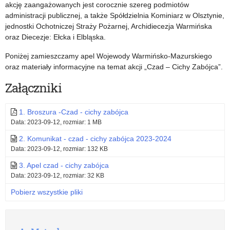
pogodę”
akcję zaangażowanych jest corocznie szereg podmiotów
administracji publicznej, a także Spółdzielnia Kominiarz w Olsztynie,
–
jednostki Ochotniczej Straży Pożarnej, Archidiecezja Warmińska
oraz Diecezje: Ełcka i Elbląska.
zaproszenie
do
Poniżej zamieszczamy apel Wojewody Warmińsko-Mazurskiego
oraz materiały informacyjne na temat akcji „Czad – Cichy Zabójca”.
udziału
Załączniki
w projekcie
1. Broszura -Czad - cichy zabójca
Data: 2023-09-12, rozmiar: 1 MB
2. Komunikat - czad - cichy zabójca 2023-2024
Data: 2023-09-12, rozmiar: 132 KB
3. Apel czad - cichy zabójca
Data: 2023-09-12, rozmiar: 32 KB
Pobierz wszystkie pliki
R