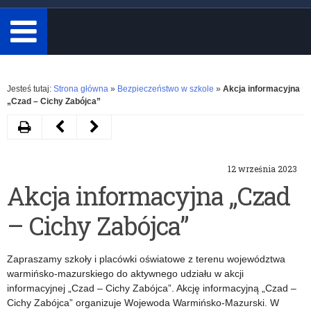
minimum
3
znaki.
Rozwiń
Jesteś tutaj:
Strona główna
»
Bezpieczeństwo w szkole
»
Akcja informacyjna
„Czad – Cichy Zabójca”
Drukuj
Następny
Poprzedni
artykuł
artykuł
12 września 2023
Szkolna
Ulotka
Akcja informacyjna „Czad
inicjatywa
Pomoc
– Cichy Zabójca”
profilaktyczna
dzieciom
„Nawigacja
doświadczającym
Zapraszamy szkoły i placówki oświatowe z terenu województwa
w
przemocy
warmińsko-mazurskiego do aktywnego udziału w akcji
informacyjnej „Czad – Cichy Zabójca”. Akcję informacyjną „Czad –
każdą
Cichy Zabójca” organizuje Wojewoda Warmińsko-Mazurski. W