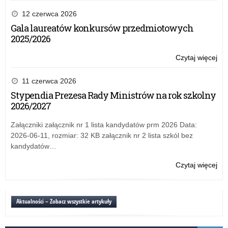
Akc
inf
12 czerwca 2026
„C
Gala laureatów konkursów przedmiotowych
–
2025/2026
Cic
Zab
Czytaj więcej
o:
Akc
inf
11 czerwca 2026
„C
Stypendia Prezesa Rady Ministrów na rok szkolny
–
2026/2027
Cic
Zab
Załączniki załącznik nr 1 lista kandydatów prm 2026 Data:
2026-06-11, rozmiar: 32 KB załącznik nr 2 lista szkól bez
kandydatów…
Czytaj więcej
o:
Akc
inf
„C
Aktualności – Zobacz wszystkie artykuły
–
Cic