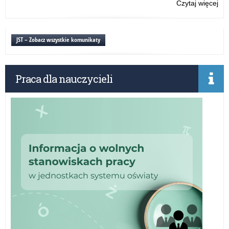
Czytaj więcej
o:
Akc
inf
„C
JST – Zobacz wszystkie komunikaty
–
Cic
Zab
Praca dla nauczycieli