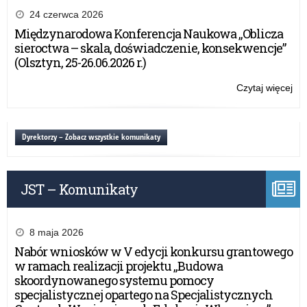
Na
24 czerwca 2026
Ko
Międzynarodowa Konferencja Naukowa „Oblicza
Wi
sieroctwa – skala, doświadczenie, konsekwencje”
o
(Olsztyn, 25-26.06.2026 r.)
Spo
Czytaj więcej
o:
III
Na
Ko
Dyrektorzy – Zobacz wszystkie komunikaty
Wi
o
Spo
JST – Komunikaty
8 maja 2026
Nabór wniosków w V edycji konkursu grantowego
w ramach realizacji projektu „Budowa
skoordynowanego systemu pomocy
specjalistycznej opartego na Specjalistycznych