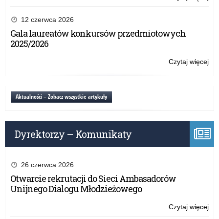
III
Na
12 czerwca 2026
Ko
Gala laureatów konkursów przedmiotowych
Wi
2025/2026
o
Spo
Czytaj więcej
o:
III
Na
Ko
Aktualności – Zobacz wszystkie artykuły
Wi
o
Spo
Dyrektorzy – Komunikaty
26 czerwca 2026
Otwarcie rekrutacji do Sieci Ambasadorów
Unijnego Dialogu Młodzieżowego
Czytaj więcej
o:
III