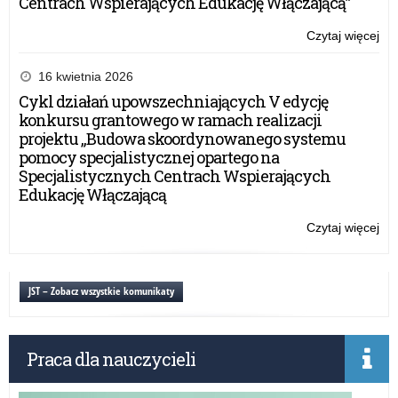
Centrach Wspierających Edukację Włączającą”
Czytaj więcej
o:
III
Na
16 kwietnia 2026
Ko
Cykl działań upowszechniających V edycję
Wi
konkursu grantowego w ramach realizacji
o
projektu „Budowa skoordynowanego systemu
Spo
pomocy specjalistycznej opartego na
Specjalistycznych Centrach Wspierających
Edukację Włączającą
Czytaj więcej
o:
III
Na
Ko
JST – Zobacz wszystkie komunikaty
Wi
o
Spo
Praca dla nauczycieli