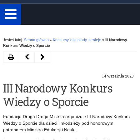
minimum
3
znaki.
Rozwiń
Jesteś tutaj:
Strona główna
»
Konkursy, olimpiady, turnieje
»
III Narodowy
Konkurs Wiedzy o Sporcie
Drukuj
Następny
Poprzedni
artykuł
artykuł
14 września 2023
II
Konkurs
III Narodowy Konkurs
Ogólnopolski
plastyczny
Wiedzy o Sporcie
Konkurs
„Odpoczywaj
Literacki
na
Fundacja Druga Droga Mistrza organizuje III Narodowy Konkurs
„Dzień
wsi”
Wiedzy o Sporcie dla dzieci i młodzieży pod honorowym
patronatem Ministra Edukacji i Nauki.
z