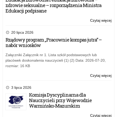
Wi
zdrowie seksualne – rozporządzenia Ministra
o
Edukacji podpisane
Spo
Czytaj więcej
o:
III
Na
20 lipca 2026
Ko
Rządowy program „Pracownie kompas jutra” –
Wi
nabór wniosków
o
Spo
Załączniki Załącznik nr 1. Lista szkół podstawowych lub
placówek doskonalenia nauczycieli (1) (2) Data: 2026-07-20,
rozmiar: 16 KB
Czytaj więcej
o:
III
Na
3 lipca 2026
Ko
Komisja Dyscyplinarna dla
Wi
Nauczycieli przy Wojewodzie
o
Warmińsko-Mazurskim
Spo
Czytaj więcej
o: