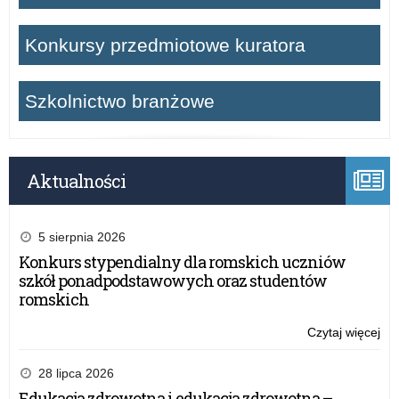
Konkursy przedmiotowe kuratora
Szkolnictwo branżowe
Aktualności
5 sierpnia 2026
Konkurs stypendialny dla romskich uczniów
szkół ponadpodstawowych oraz studentów
romskich
Czytaj więcej
o:
III
Na
28 lipca 2026
Ko
Edukacja zdrowotna i edukacja zdrowotna –