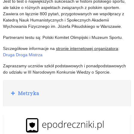
Jest to test o największych sukcesach w historii polskiego sportu,
życia
ale także o różnych aspektach związanych z polskim sportem.
księdza
Zawiera on łącznie 800 pytań, przygotowanych we współpracy z
Katedrą Nauk Humanistycznych i Społecznych Akademii
Jerzego
Wychowania Fizycznego im. Józefa Piłsudskiego w Warszawie.
Popiełuszki
Partnerami testu są: Polski Komitet Olimpijski i Muzeum Sportu.
–
Szczegółowe informacje na
stronie internetowej organizatora
:
Patrona
Druga Droga Mistrza
NSZZ
Zapraszamy uczniów szkół podstawowych i ponadpodstawowych
do udziału w III Narodowym Konkursie Wiedzy o Sporcie.
Solidarność”
R
Metryka
o
z
w
i
ń