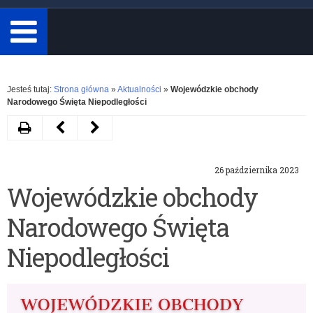
minimum
3
znaki.
Rozwiń
Jesteś tutaj:
Strona główna
»
Aktualności
»
Wojewódzkie obchody
Narodowego Święta Niepodległości
Drukuj
Następny
Poprzedni
artykuł
artykuł
26 października 2023
Przez
Gala
Wojewódzkie obchody
historię
wręczenia
Narodowego Święta
z
Certyfikatów
„Niezwyciężonymi”.
Warmińsko-
Niepodległości
Lekcja
Mazurskiego
on-
Kuratora