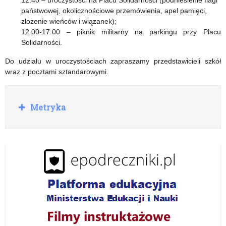
państwowej, okolicznościowe przemówienia, apel pamięci,
złożenie wieńców i wiązanek);
12.00-17.00 – piknik militarny na parkingu przy Placu
Solidarności.
Do udziału w uroczystościach zapraszamy przedstawicieli szkół
wraz z pocztami sztandarowymi.
R
Metryka
o
z
w
i
ń