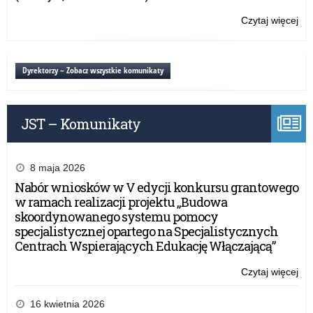
Czytaj więcej
o:
Wo
ob
Na
Dyrektorzy – Zobacz wszystkie komunikaty
Świ
Nie
JST – Komunikaty
8 maja 2026
Nabór wniosków w V edycji konkursu grantowego
w ramach realizacji projektu „Budowa
skoordynowanego systemu pomocy
specjalistycznej opartego na Specjalistycznych
Centrach Wspierających Edukację Włączającą”
Czytaj więcej
o:
Wo
ob
16 kwietnia 2026