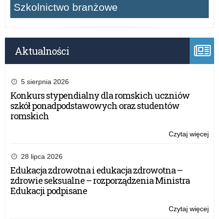
Szkolnictwo branżowe
Aktualności
5 sierpnia 2026
Konkurs stypendialny dla romskich uczniów
szkół ponadpodstawowych oraz studentów
romskich
Czytaj więcej
o:
Wo
ob
28 lipca 2026
Na
Edukacja zdrowotna i edukacja zdrowotna –
Świ
zdrowie seksualne – rozporządzenia Ministra
Nie
Edukacji podpisane
Czytaj więcej
o:
Wo