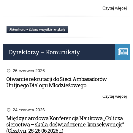
Czytaj więcej
o:
Wo
ob
Na
Aktualności – Zobacz wszystkie artykuły
Świ
Nie
Dyrektorzy – Komunikaty
26 czerwca 2026
Otwarcie rekrutacji do Sieci Ambasadorów
Unijnego Dialogu Młodzieżowego
Czytaj więcej
o:
Wo
ob
24 czerwca 2026
Na
Międzynarodowa Konferencja Naukowa „Oblicza
Świ
sieroctwa – skala, doświadczenie, konsekwencje”
Nie
(Olsztyn, 25-26.06.2026 r.)