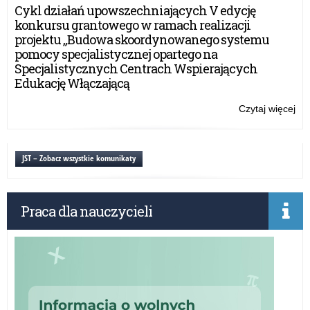
Na
Cykl działań upowszechniających V edycję
Świ
konkursu grantowego w ramach realizacji
Nie
projektu „Budowa skoordynowanego systemu
pomocy specjalistycznej opartego na
Specjalistycznych Centrach Wspierających
Edukację Włączającą
Czytaj więcej
o:
Wo
ob
Na
JST – Zobacz wszystkie komunikaty
Świ
Nie
Praca dla nauczycieli