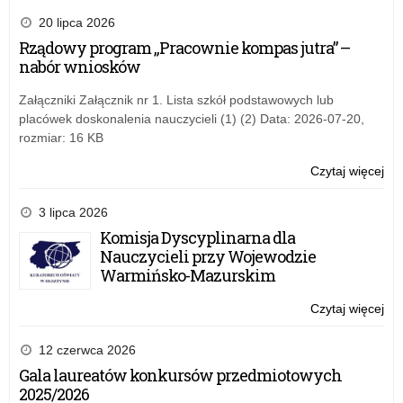
ob
20 lipca 2026
Na
Rządowy program „Pracownie kompas jutra” –
Świ
nabór wniosków
Nie
Załączniki Załącznik nr 1. Lista szkół podstawowych lub
placówek doskonalenia nauczycieli (1) (2) Data: 2026-07-20,
rozmiar: 16 KB
Czytaj więcej
o:
Wo
ob
3 lipca 2026
Na
Komisja Dyscyplinarna dla
Świ
Nauczycieli przy Wojewodzie
Nie
Warmińsko-Mazurskim
Czytaj więcej
o:
Wo
ob
12 czerwca 2026
Na
Gala laureatów konkursów przedmiotowych
Świ
2025/2026
Nie