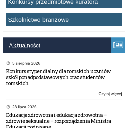
Konkursy przedmiotowe kuratora
Szkolnictwo branżowe
Aktualności
5 sierpnia 2026
Konkurs stypendialny dla romskich uczniów
szkół ponadpodstawowych oraz studentów
romskich
Czytaj więcej
o:
Ży
świ
28 lipca 2026
Wa
Edukacja zdrowotna i edukacja zdrowotna –
Ma
zdrowie seksualne – rozporządzenia Ministra
Kur
Edukacji podpisane