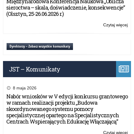
Międzynarodowa Konferencja Naukowa „Oblicza
Ma
sieroctwa – skala, doświadczenie, konsekwencje”
Kur
(Olsztyn, 25-26.06.2026 r.)
Oś
Czytaj więcej
o:
Ży
świ
Wa
Dyrektorzy – Zobacz wszystkie komunikaty
Ma
Kur
Oś
JST – Komunikaty
8 maja 2026
Nabór wniosków w V edycji konkursu grantowego
w ramach realizacji projektu „Budowa
skoordynowanego systemu pomocy
specjalistycznej opartego na Specjalistycznych
Centrach Wspierających Edukację Włączającą”
Czytaj więcej
o: