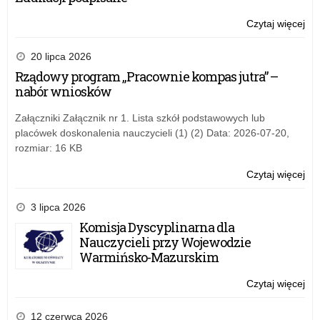
Oś
Czytaj więcej
o:
Ży
świ
20 lipca 2026
Wa
Rządowy program „Pracownie kompas jutra” –
Ma
nabór wniosków
Kur
Oś
Załączniki Załącznik nr 1. Lista szkół podstawowych lub
placówek doskonalenia nauczycieli (1) (2) Data: 2026-07-20,
rozmiar: 16 KB
Czytaj więcej
o:
Ży
świ
3 lipca 2026
Wa
Komisja Dyscyplinarna dla
Ma
Nauczycieli przy Wojewodzie
Kur
Warmińsko-Mazurskim
Oś
Czytaj więcej
o:
Ży
świ
12 czerwca 2026