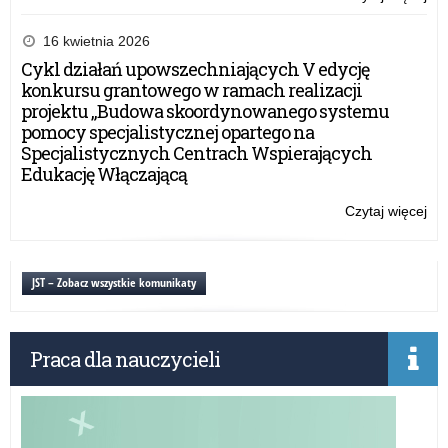
Ży
świ
16 kwietnia 2026
Wa
Cykl działań upowszechniających V edycję
Ma
konkursu grantowego w ramach realizacji
Kur
projektu „Budowa skoordynowanego systemu
Oś
pomocy specjalistycznej opartego na
Specjalistycznych Centrach Wspierających
Edukację Włączającą
Czytaj więcej
o:
Ży
świ
Wa
JST – Zobacz wszystkie komunikaty
Ma
Kur
Oś
Praca dla nauczycieli