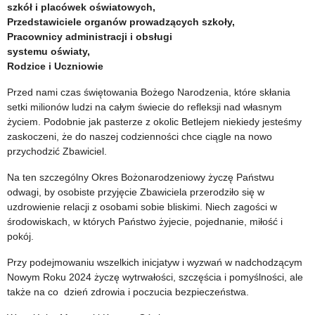
będzie
Szkół
szkół i placówek oświatowych,
Przedstawiciele organów prowadzących szkoły,
nieczynne
Podstawowych
Pracownicy administracji i obsługi
przy
systemu oświaty,
Rodzice i Uczniowie
Warmińsko-
Przed nami czas świętowania Bożego Narodzenia, które skłania
Mazurskim
setki milionów ludzi na całym świecie do refleksji nad własnym
życiem. Podobnie jak pasterze z okolic Betlejem niekiedy jesteśmy
Kuratorze
zaskoczeni, że do naszej codzienności chce ciągle na nowo
Oświaty
przychodzić Zbawiciel.
Na ten szczególny Okres Bożonarodzeniowy życzę Państwu
odwagi, by osobiste przyjęcie Zbawiciela przerodziło się w
uzdrowienie relacji z osobami sobie bliskimi. Niech zagości w
środowiskach, w których Państwo żyjecie, pojednanie, miłość i
pokój.
Przy podejmowaniu wszelkich inicjatyw i wyzwań w nadchodzącym
Nowym Roku 2024 życzę wytrwałości, szczęścia i pomyślności, ale
także na co dzień zdrowia i poczucia bezpieczeństwa.