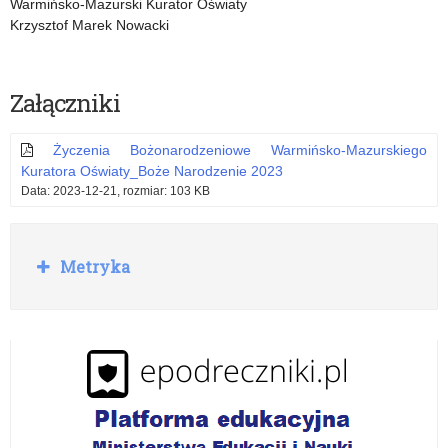
Warmińsko-Mazurski Kurator Oświaty
Krzysztof Marek Nowacki
Załączniki
Życzenia Bożonarodzeniowe Warmińsko-Mazurskiego
Kuratora Oświaty_Boże Narodzenie 2023
Data: 2023-12-21, rozmiar: 103 KB
R
Metryka
o
z
w
i
ń