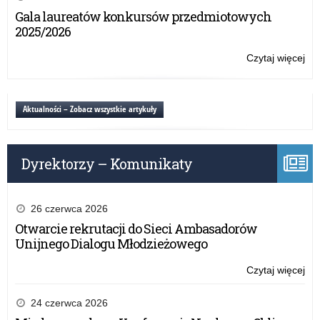
Wa
Gala laureatów konkursów przedmiotowych
Ma
2025/2026
Kur
Oś
Czytaj więcej
o:
Ży
świ
Wa
Aktualności – Zobacz wszystkie artykuły
Ma
Kur
Oś
Dyrektorzy – Komunikaty
26 czerwca 2026
Otwarcie rekrutacji do Sieci Ambasadorów
Unijnego Dialogu Młodzieżowego
Czytaj więcej
o:
Ży
świ
24 czerwca 2026
Wa