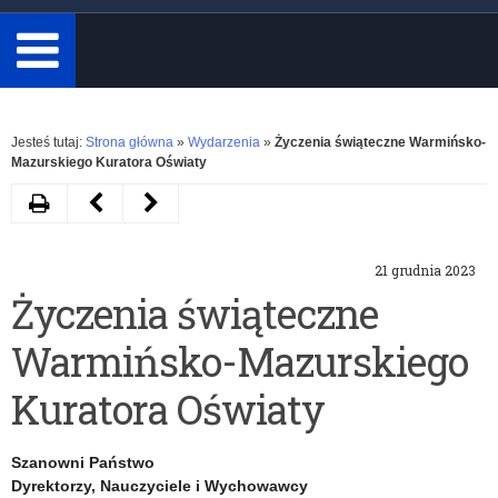
minimum
3
znaki.
Rozwiń
Jesteś tutaj:
Strona główna
»
Wydarzenia
»
Życzenia świąteczne Warmińsko-
Mazurskiego Kuratora Oświaty
Drukuj
Następny
Poprzedni
artykuł
artykuł
21 grudnia 2023
2
Podsumowanie
Życzenia świąteczne
stycznia
I
Warmińsko-Mazurskiego
Kuratorium
kadencji
Oświaty
pracy
Kuratora Oświaty
w
Rady
Szanowni Państwo
Olsztynie
Dyrektorów
Dyrektorzy, Nauczyciele i Wychowawcy