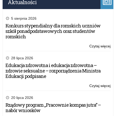
Aktualności
5 sierpnia 2026
Konkurs stypendialny dla romskich uczniów
szkół ponadpodstawowych oraz studentów
romskich
Czytaj więcej
o:
Ma
20
28 lipca 2026
Ha
Edukacja zdrowotna i edukacja zdrowotna –
eg
zdrowie seksualne – rozporządzenia Ministra
Edukacji podpisane
Czytaj więcej
o:
Ma
20
20 lipca 2026
Ha
Rządowy program „Pracownie kompas jutra” –
eg
nabór wniosków