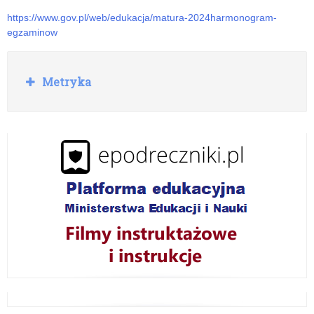
i
szkołach
https://www.gov.pl/web/edukacja/matura-2024harmonogram-
nauczycieli
egzaminow
R
Metryka
o
z
w
i
ń