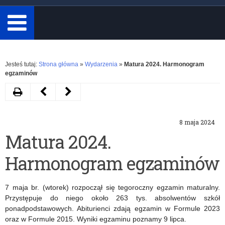
minimum
3
znaki.
Rozwiń
Jesteś tutaj:
Strona główna
»
Wydarzenia
»
Matura 2024. Harmonogram
egzaminów
Drukuj
Następny
Poprzedni
artykuł
artykuł
8 maja 2024
Bezpłatny
Organizacja
Matura 2024.
dostęp
nauki
Harmonogram egzaminów
do
etyki
Canva
i
7 maja br. (wtorek) rozpoczął się tegoroczny egzamin maturalny.
dla
religii
Przystępuje do niego około 263 tys. absolwentów szkół
ponadpodstawowych. Abiturienci zdają egzamin w Formule 2023
uczniów
w
oraz w Formule 2015. Wyniki egzaminu poznamy 9 lipca.