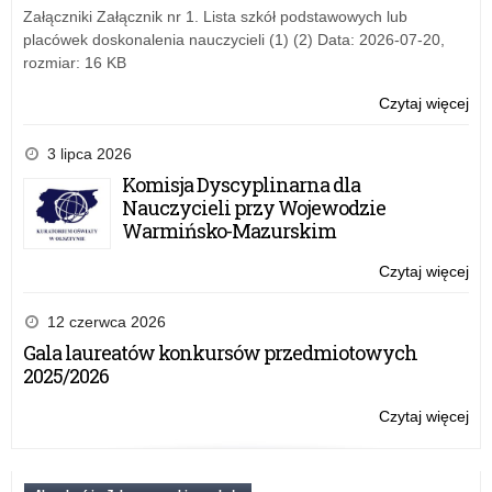
Załączniki Załącznik nr 1. Lista szkół podstawowych lub
placówek doskonalenia nauczycieli (1) (2) Data: 2026-07-20,
rozmiar: 16 KB
Czytaj więcej
o:
Ma
20
3 lipca 2026
Ha
Komisja Dyscyplinarna dla
eg
Nauczycieli przy Wojewodzie
Warmińsko-Mazurskim
Czytaj więcej
o:
Ma
20
12 czerwca 2026
Ha
Gala laureatów konkursów przedmiotowych
eg
2025/2026
Czytaj więcej
o:
Ma
20
Ha