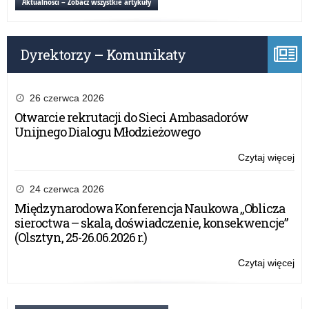
Aktualności – Zobacz wszystkie artykuły
eg
Dyrektorzy – Komunikaty
26 czerwca 2026
Otwarcie rekrutacji do Sieci Ambasadorów
Unijnego Dialogu Młodzieżowego
Czytaj więcej
o:
Ma
20
24 czerwca 2026
Ha
Międzynarodowa Konferencja Naukowa „Oblicza
eg
sieroctwa – skala, doświadczenie, konsekwencje”
(Olsztyn, 25-26.06.2026 r.)
Czytaj więcej
o:
Ma
20
Ha