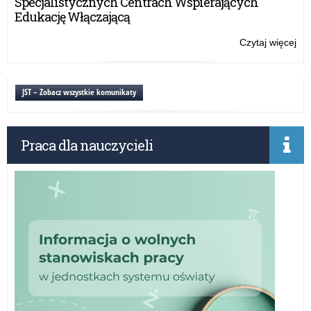
Specjalistycznych Centrach Wspierających
Edukację Włączającą
Czytaj więcej
o:
Ma
20
Ha
JST – Zobacz wszystkie komunikaty
eg
Praca dla nauczycieli