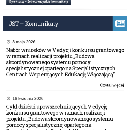
Dyrektorzy – Zobacz wszystkie komunikaty
eg
JST – Komunikaty
8 maja 2026
Nabór wniosków w V edycji konkursu grantowego
w ramach realizacji projektu „Budowa
skoordynowanego systemu pomocy
specjalistycznej opartego na Specjalistycznych
Centrach Wspierających Edukację Włączającą”
Czytaj więcej
o:
Ma
20
16 kwietnia 2026
Ha
Cykl działań upowszechniających V edycję
eg
konkursu grantowego w ramach realizacji
projektu „Budowa skoordynowanego systemu
pomocy specjalistycznej opartego na