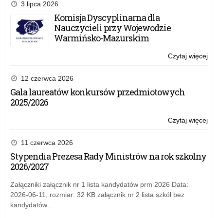
W
3 lipca 2026
i
Komisja Dyscyplinarna dla
W
Nauczycieli przy Wojewodzie
wy
Warmińsko-Mazurskim
fiz
Czytaj więcej
o:
Ko
W
12 czerwca 2026
i
Gala laureatów konkursów przedmiotowych
W
2025/2026
wy
fiz
Czytaj więcej
o:
Ko
W
11 czerwca 2026
i
Stypendia Prezesa Rady Ministrów na rok szkolny
W
2026/2027
wy
fiz
Załączniki załącznik nr 1 lista kandydatów prm 2026 Data:
2026-06-11, rozmiar: 32 KB załącznik nr 2 lista szkól bez
kandydatów…