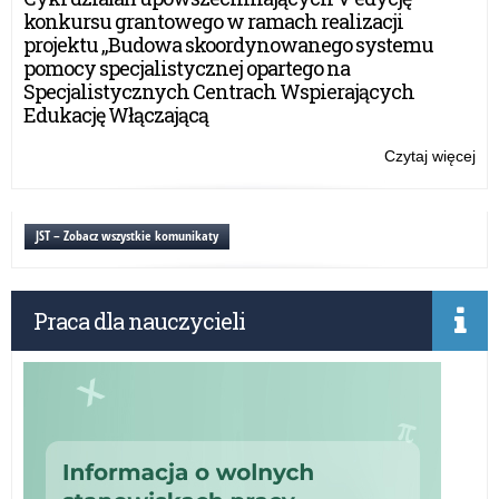
W
konkursu grantowego w ramach realizacji
wy
projektu „Budowa skoordynowanego systemu
fiz
pomocy specjalistycznej opartego na
Specjalistycznych Centrach Wspierających
Edukację Włączającą
Czytaj więcej
o:
Ko
W
i
JST – Zobacz wszystkie komunikaty
W
wy
fiz
Praca dla nauczycieli