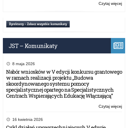
Czytaj więcej
o:
Ko
W
i
Dyrektorzy – Zobacz wszystkie komunikaty
W
wy
fiz
JST – Komunikaty
8 maja 2026
Nabór wniosków w V edycji konkursu grantowego
w ramach realizacji projektu „Budowa
skoordynowanego systemu pomocy
specjalistycznej opartego na Specjalistycznych
Centrach Wspierających Edukację Włączającą”
Czytaj więcej
o:
Ko
W
16 kwietnia 2026
i
Cykl działań upowszechniających V edycję