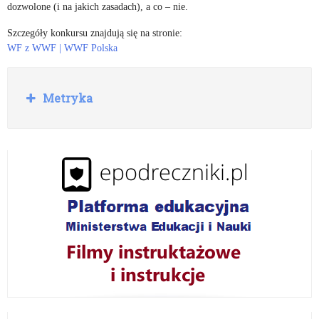
dozwolone (i na jakich zasadach), a co – nie.
Szczegóły konkursu znajdują się na stronie:
WF z WWF | WWF Polska
R
Metryka
o
z
w
i
ń