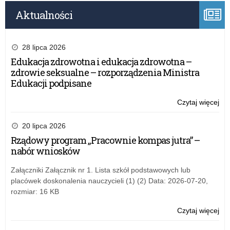
Aktualności
28 lipca 2026
Edukacja zdrowotna i edukacja zdrowotna –
zdrowie seksualne – rozporządzenia Ministra
Edukacji podpisane
Czytaj więcej
o:
Ko
W
20 lipca 2026
i
Rządowy program „Pracownie kompas jutra” –
W
nabór wniosków
wy
fiz
Załączniki Załącznik nr 1. Lista szkół podstawowych lub
placówek doskonalenia nauczycieli (1) (2) Data: 2026-07-20,
rozmiar: 16 KB
Czytaj więcej
o:
Ko