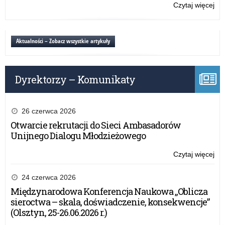
Czytaj więcej
o:
Ko
W
i
Aktualności – Zobacz wszystkie artykuły
W
wy
fiz
Dyrektorzy – Komunikaty
26 czerwca 2026
Otwarcie rekrutacji do Sieci Ambasadorów
Unijnego Dialogu Młodzieżowego
Czytaj więcej
o:
Ko
W
24 czerwca 2026
i
Międzynarodowa Konferencja Naukowa „Oblicza
W
sieroctwa – skala, doświadczenie, konsekwencje”
wy
(Olsztyn, 25-26.06.2026 r.)
fiz