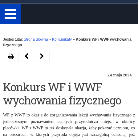
minimum
3
znaki.
Rozwiń
Jesteś tutaj:
Strona główna
»
Komunikaty
»
Konkurs WF i WWF wychowania
fizycznego
Drukuj
Następny
Poprzedni
artykuł
artykuł
24 maja 2024
Konkurs
Projekt
Konkurs WF i WWF
DZIKie
pn.
wychowania fizycznego
podwórka
„Szkoła
–
dostępna
WF z WWF to okazja do zorganizowania lekcji wychowania fizycznego z
szukamy
dla
jednoczesnym poznawaniem cennych przyrodniczo miejsc w okolicy
placówki. WF z WWF to też doskonała okazja, żeby pokazać uczniom, co
bezkręgowców!
wszystkich”
na obszarach, w których przyroda objęta jest szczególną ochroną, jest