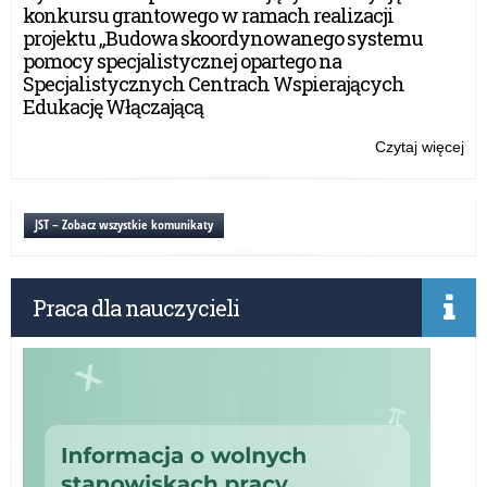
Szk
konkursu grantowego w ramach realizacji
Po
projektu „Budowa skoordynowanego systemu
prz
pomocy specjalistycznej opartego na
Wa
Specjalistycznych Centrach Wspierających
Ma
Edukację Włączającą
Kur
Oś
Czytaj więcej
o:
Spo
Ra
Dy
JST – Zobacz wszystkie komunikaty
Szk
Po
prz
Praca dla nauczycieli
Wa
Ma
Kur
Oś