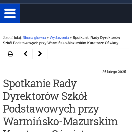
minimum
3
znaki.
Rozwiń
Jesteś tutaj:
Strona główna
»
Wydarzenia
»
Spotkanie Rady Dyrektorów
Szkół Podstawowych przy Warmińsko-Mazurskim Kuratorze Oświaty
Drukuj
Następny
Poprzedni
artykuł
artykuł
26 lutego 2025
Kształcenie
Zapotrzebowanie
Spotkanie Rady
zawodowe
na
Dyrektorów Szkół
na
adaptacje
współczesnym
podręczników
Podstawowych przy
rynku
dla
Warmińsko-Mazurskim
pracy
uczniów