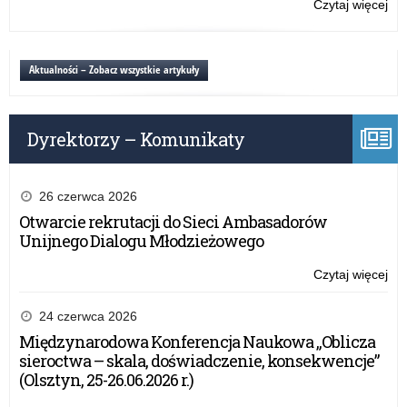
Czytaj więcej
o:
Wa
Spo
Ma
Ra
Kur
Dy
Aktualności – Zobacz wszystkie artykuły
Oś
Szk
Po
prz
Dyrektorzy – Komunikaty
Wa
Ma
Kur
Oś
26 czerwca 2026
Otwarcie rekrutacji do Sieci Ambasadorów
Unijnego Dialogu Młodzieżowego
Czytaj więcej
o:
Spo
Ra
24 czerwca 2026
Dy
Międzynarodowa Konferencja Naukowa „Oblicza
Szk
sieroctwa – skala, doświadczenie, konsekwencje”
Po
(Olsztyn, 25-26.06.2026 r.)
prz