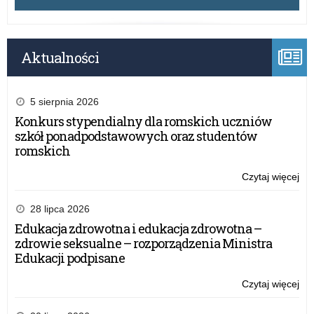
Aktualności
5 sierpnia 2026
Konkurs stypendialny dla romskich uczniów
szkół ponadpodstawowych oraz studentów
romskich
Czytaj więcej
o:
Spo
Ra
28 lipca 2026
Dy
Edukacja zdrowotna i edukacja zdrowotna –
Szk
zdrowie seksualne – rozporządzenia Ministra
Po
Edukacji podpisane
prz
Wa
Czytaj więcej
o:
Ma
Spo
Kur
Ra