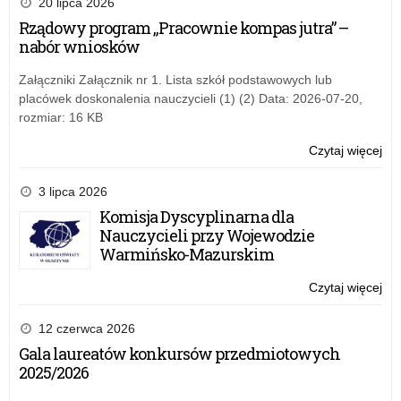
20 lipca 2026
Oś
Dy
Rządowy program „Pracownie kompas jutra” –
Szk
nabór wniosków
Po
prz
Załączniki Załącznik nr 1. Lista szkół podstawowych lub
Wa
placówek doskonalenia nauczycieli (1) (2) Data: 2026-07-20,
Ma
rozmiar: 16 KB
Kur
Oś
Czytaj więcej
o:
Spo
Ra
3 lipca 2026
Dy
Komisja Dyscyplinarna dla
Szk
Nauczycieli przy Wojewodzie
Po
Warmińsko-Mazurskim
prz
Wa
Czytaj więcej
o:
Ma
Spo
Kur
Ra
12 czerwca 2026
Oś
Dy
Gala laureatów konkursów przedmiotowych
Szk
2025/2026
Po
prz