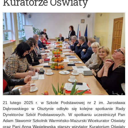
Kuratorze Oświaty
–
słabowidzących
konferencja
i
zorganizowana
niewidomych
przez
na
Radę
rok
Dyrektorów
szkolny
ds.
2025/2026.
Kształcenia
Zawodowego
oraz
Zespół
21 lutego 2025 r. w Szkole Podstawowej nr 2 im. Jarosława
Powiatowych
Dąbrowskiego w Olsztynie odbyło się kolejne spotkanie Rady
Dyrektorów Szkół Podstawowych. W spotkaniu uczestniczył Pan
Doradców
Adam Sławomir Szkolnik Warmińsko-Mazurski Wicekurator Oświaty
oraz Pani Anna Wasielewska starszy wizytator Kuratorium Oświaty