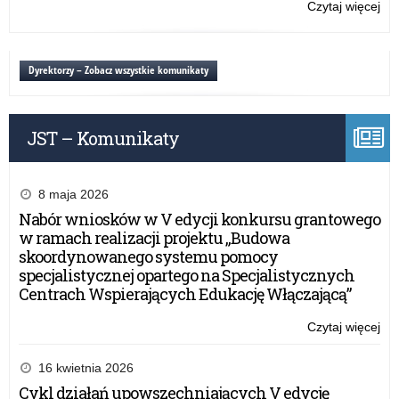
Wa
Czytaj więcej
o:
Ma
Spo
Kur
Ra
Oś
Dy
Dyrektorzy – Zobacz wszystkie komunikaty
Szk
Po
prz
JST – Komunikaty
Wa
Ma
Kur
Oś
8 maja 2026
Nabór wniosków w V edycji konkursu grantowego
w ramach realizacji projektu „Budowa
skoordynowanego systemu pomocy
specjalistycznej opartego na Specjalistycznych
Centrach Wspierających Edukację Włączającą”
Czytaj więcej
o:
Spo
Ra
16 kwietnia 2026
Dy
Cykl działań upowszechniających V edycję