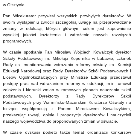
Zawodowych
w Olsztynie.
przy
Pan Wicekurator przywitał wszystkich przybyłych dyrektorów. W
Warmińsko
swoim wystąpieniu zwrócił szczególną uwagę na przeprowadzane
zmiany w edukacji, których głównym celem jest zapewnienie
–
wysokiej jakości kształcenia i wdrożenie nowych rozwiązań
Mazurskim
programowych.
Kuratorze
W czasie spotkania Pan Mirosław Wojciech Kowalczyk dyrektor
Szkoły Podstawowej im. Mikołaja Kopernika w Lubawie, członek
Oświaty.
Rady ds. monitorowania wdrażania reformy oświaty im. Komisji
Edukacji Narodowej oraz Rady Dyrektorów Szkół Podstawowych i
Liceów Ogólnokształcących przy Ministrze Edukacji przedstawił
postępy prac nad wdrażaniem reformy w edukacji, m.in. omówił
założenia i kierunki zmian w ramowych planach nauczania szkół
podstawowych. Dyrektorzy z Rady Dyrektorów Szkół
Podstawowych przy Warmińsko-Mazurskim Kuratorze Oświaty na
bieżąco współpracują z Panem Mirosławem Kowalczykiem,
przekazując uwagi, opinie i propozycje dyrektorów i nauczycieli
naszego województwa do proponowanych zmian w oświacie.
W czasie dyskusji podjęto także temat organizacji konkursów