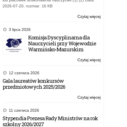
lub placówek doskonalenia nauczycieli (1) (2) Data:
2026-07-20, rozmiar: 16 KB
Czytaj więcej
o:
Wniosek
o
3 lipca 2026
zapewnienie
Komisja Dyscyplinarna dla
dostępności
Nauczycieli przy Wojewodzie
Warmińsko-Mazurskim
Czytaj więcej
o:
Wniosek
o
12 czerwca 2026
zapewnienie
Gala laureatów konkursów
dostępności
przedmiotowych 2025/2026
Czytaj więcej
o:
Wniosek
o
11 czerwca 2026
zapewnienie
Stypendia Prezesa Rady Ministrów na rok
dostępności
szkolny 2026/2027