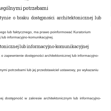
zególnymi potrzebami
nie o braku dostępności architektonicznej lub
nego lub faktycznego, ma prawo poinformować Kuratorium
j lub informacyjno-komunikacyjnej.
tonicznej lub informacyjno-komunikacyjnej
o zapewnienie dostępności architektonicznej lub informacyjno-
ymi potrzebami lub jej przedstawiciel ustawowy, po wykazaniu
ącej dostępność w zakresie architektonicznym lub informacyjno-