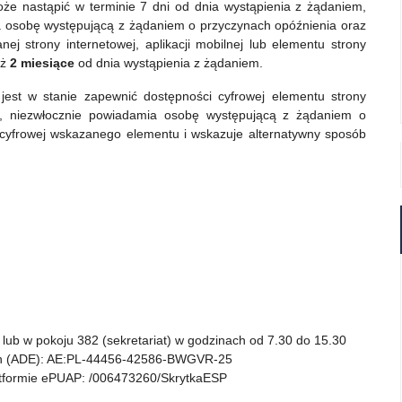
może nastąpić w terminie 7 dni od dnia wystąpienia z żądaniem,
a osobę występującą z żądaniem o przyczynach opóźnienia oraz
j strony internetowej, aplikacji mobilnej lub elementu strony
iż
2 miesiące
od dnia wystąpienia z żądaniem.
est w stanie zapewnić dostępności cyfrowej elementu strony
em, niezwłocznie powiadamia osobę występującą z żądaniem o
 cyfrowej wskazanego elementu i wskazuje alternatywny sposób
) lub w pokoju 382 (sekretariat) w godzinach od 7.30 do 15.30
ych (ADE): AE:PL-44456-42586-BWGVR-25
latformie ePUAP: /006473260/SkrytkaESP