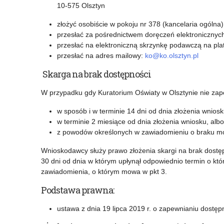
10-575 Olsztyn
złożyć osobiście w pokoju nr 378 (kancelaria ogólna
przesłać za pośrednictwem doręczeń elektroniczn
przesłać na elektroniczną skrzynkę podawczą na p
przesłać na adres mailowy:
ko@ko.olsztyn.pl
Skarga na brak dostępności
W przypadku gdy Kuratorium Oświaty w Olsztynie nie za
w sposób i w terminie 14 dni od dnia złożenia wniosk
w terminie 2 miesiące od dnia złożenia wniosku, albo
z powodów określonych w zawiadomieniu o braku mo
Wnioskodawcy służy prawo złożenia skargi na brak dostę
30 dni od dnia w którym upłynął odpowiednio termin o któ
zawiadomienia, o którym mowa w pkt 3.
Podstawa prawna:
ustawa z dnia 19 lipca 2019 r. o zapewnianiu dostę