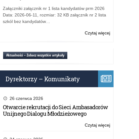
Załączniki załącznik nr 1 lista kandydatów prm 2026
Data: 2026-06-11, rozmiar: 32 KB załącznik nr 2 lista
szkól bez kandydatów…
Czytaj więcej
o:
Wniosek
o
zapewnienie
Aktualności – Zobacz wszystkie artykuły
dostępności
Dyrektorzy – Komunikaty
26 czerwca 2026
Otwarcie rekrutacji do Sieci Ambasadorów
Unijnego Dialogu Młodzieżowego
Czytaj więcej
o:
Wniosek
o