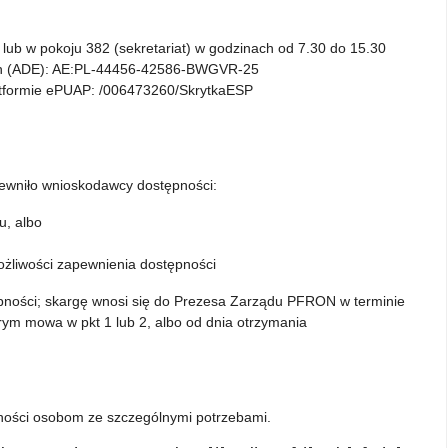
) lub w pokoju 382 (sekretariat) w godzinach od 7.30 do 15.30
ych (ADE): AE:PL-44456-42586-BWGVR-25
latformie ePUAP: /006473260/SkrytkaESP
pewniło wnioskodawcy dostępności:
u, albo
żliwości zapewnienia dostępności
pności; skargę wnosi się do Prezesa Zarządu PFRON w terminie
rym mowa w pkt 1 lub 2, albo od dnia otrzymania
pności osobom ze szczególnymi potrzebami.