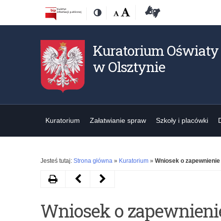
Przejdź
Przejdź
Dostępność
Rozmiar
Domyślna
Wielka
Deklaracja
Kontrast
do
do
czcionki:
dostępności
treśći
nawigacji
Kuratorium Oświaty
w Olsztynie
Kuratorium
Załatwianie spraw
Szkoły i placówki
Jesteś tutaj:
Strona główna
»
Kuratorium
»
Wniosek o zapewnienie
Drukuj
Następny
Poprzedni
artykuł
artykuł
Wniosek o zapewnieni
Udostępnianie
Archiwalne