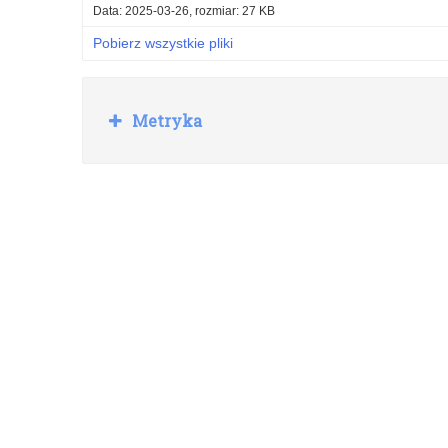
Data: 2025-03-26, rozmiar: 27 KB
Pobierz wszystkie pliki
R
Metryka
o
z
w
i
ń