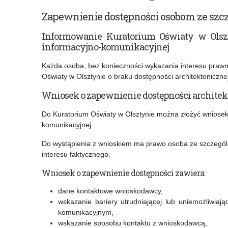
przez
konkursy
Zapewnienie dostępności osobom ze szc
Kuratorium
na
Informowanie Kuratorium Oświaty w Olszty
Oświaty
stanowisko
informacyjno-komunikacyjnej
w
dyrektora
Każda osoba, bez konieczności wykazania interesu praw
Oświaty w Olsztynie o braku dostępności architektoniczne
Olsztynie
Wniosek o zapewnienie dostępności architek
usługi
pozwalającej
Do Kuratorium Oświaty w Olsztynie można złożyć wniosek 
komunikacyjnej.
na
Do wystąpienia z wnioskiem ma prawo osoba ze szczególn
komunikowanie
interesu faktycznego.
się
Wniosek o zapewnienie dostępności zawiera:
osób
dane kontaktowe wnioskodawcy,
uprawnionych
wskazanie bariery utrudniającej lub uniemożliwiaj
komunikacyjnym,
wskazanie sposobu kontaktu z wnioskodawcą,