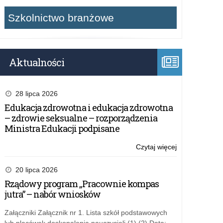
Szkolnictwo branżowe
Aktualności
28 lipca 2026
Edukacja zdrowotna i edukacja zdrowotna
– zdrowie seksualne – rozporządzenia
Ministra Edukacji podpisane
Czytaj więcej
o:
Wniosek
o
20 lipca 2026
zapewnienie
Rządowy program „Pracownie kompas
dostępności
jutra” – nabór wniosków
Załączniki Załącznik nr 1. Lista szkół podstawowych