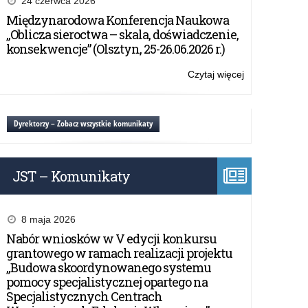
24 czerwca 2026
zapewnienie
Międzynarodowa Konferencja Naukowa
dostępności
„Oblicza sieroctwa – skala, doświadczenie,
konsekwencje” (Olsztyn, 25-26.06.2026 r.)
Czytaj więcej
o:
Wniosek
o
zapewnienie
Dyrektorzy – Zobacz wszystkie komunikaty
dostępności
JST – Komunikaty
8 maja 2026
Nabór wniosków w V edycji konkursu
grantowego w ramach realizacji projektu
„Budowa skoordynowanego systemu
pomocy specjalistycznej opartego na
Specjalistycznych Centrach