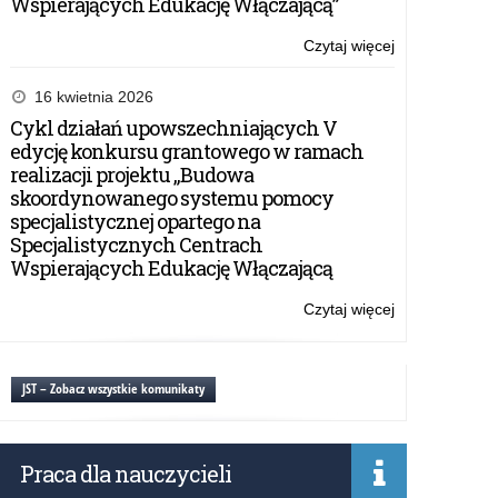
Wspierających Edukację Włączającą”
Czytaj więcej
o:
Wniosek
o
16 kwietnia 2026
zapewnienie
Cykl działań upowszechniających V
dostępności
edycję konkursu grantowego w ramach
realizacji projektu „Budowa
skoordynowanego systemu pomocy
specjalistycznej opartego na
Specjalistycznych Centrach
Wspierających Edukację Włączającą
Czytaj więcej
o:
Wniosek
o
zapewnienie
JST – Zobacz wszystkie komunikaty
dostępności
Praca dla nauczycieli