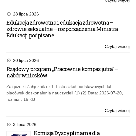
Czytaj więcej
o:
Wy
pow
28 lipca 2026
–
Edukacja zdrowotna i edukacja zdrowotna –
20
zdrowie seksualne – rozporządzenia Ministra
Edukacji podpisane
Czytaj więcej
o:
Wy
pow
20 lipca 2026
–
Rządowy program „Pracownie kompas jutra” –
20
nabór wniosków
Załączniki Załącznik nr 1. Lista szkół podstawowych lub
placówek doskonalenia nauczycieli (1) (2) Data: 2026-07-20,
rozmiar: 16 KB
Czytaj więcej
o:
Wy
pow
3 lipca 2026
–
Komisja Dyscyplinarna dla