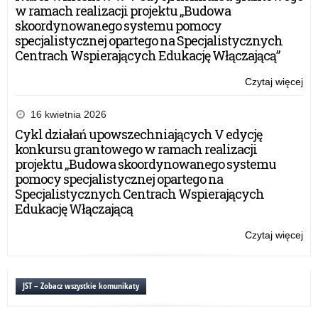
w ramach realizacji projektu „Budowa
skoordynowanego systemu pomocy
specjalistycznej opartego na Specjalistycznych
Centrach Wspierających Edukację Włączającą”
Czytaj więcej
o:
Wy
pow
16 kwietnia 2026
–
Cykl działań upowszechniających V edycję
20
konkursu grantowego w ramach realizacji
projektu „Budowa skoordynowanego systemu
pomocy specjalistycznej opartego na
Specjalistycznych Centrach Wspierających
Edukację Włączającą
Czytaj więcej
o:
Wy
pow
–
JST – Zobacz wszystkie komunikaty
20