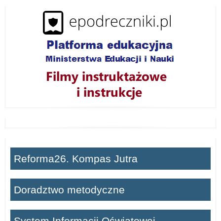
i
ń
Reforma26. Kompas Jutra
Doradztwo metodyczne
System Informacji Oświatowej