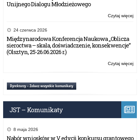
Unijnego Dialogu Młodzieżowego
Czytaj więcej
o:
Wy
pow
24 czerwca 2026
–
Międzynarodowa Konferencja Naukowa „Oblicza
20
sieroctwa – skala, doświadczenie, konsekwencje”
(Olsztyn, 25-26.06.2026 r.)
Czytaj więcej
o:
Wy
pow
–
Dyrektorzy – Zobacz wszystkie komunikaty
20
JST – Komunikaty
8 maja 2026
Nabór wniosków w V edycji konkursu grantowego