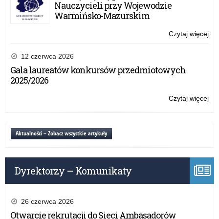
20
Nauczycieli przy Wojewodzie
Warmińsko-Mazurskim
Czytaj więcej
o:
Wy
pow
12 czerwca 2026
–
Gala laureatów konkursów przedmiotowych
20
2025/2026
Czytaj więcej
o:
Wy
pow
–
Aktualności – Zobacz wszystkie artykuły
20
Dyrektorzy – Komunikaty
26 czerwca 2026
Otwarcie rekrutacji do Sieci Ambasadorów