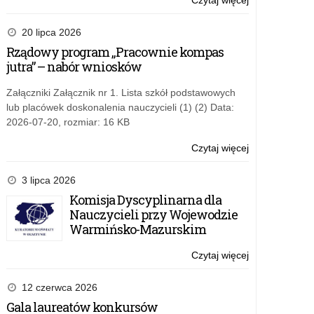
Czytaj więcej
o:
Konkurs
edukacyjny
20 lipca 2026
Bezpieczeńst
Rządowy program „Pracownie kompas
w
jutra” – nabór wniosków
Cyberprzestrz
Załączniki Załącznik nr 1. Lista szkół podstawowych
lub placówek doskonalenia nauczycieli (1) (2) Data:
2026-07-20, rozmiar: 16 KB
Czytaj więcej
o:
Konkurs
edukacyjny
3 lipca 2026
Bezpieczeńst
Komisja Dyscyplinarna dla
w
Nauczycieli przy Wojewodzie
Cyberprzestrz
Warmińsko-Mazurskim
Czytaj więcej
o:
Konkurs
edukacyjny
12 czerwca 2026
Bezpieczeńst
Gala laureatów konkursów