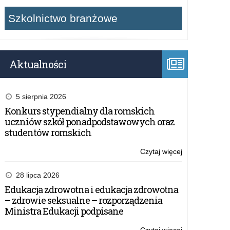
Szkolnictwo branżowe
Aktualności
5 sierpnia 2026
Konkurs stypendialny dla romskich
uczniów szkół ponadpodstawowych oraz
studentów romskich
Czytaj więcej
o:
Konkurs
edukacyjny
28 lipca 2026
Bezpieczeńst
Edukacja zdrowotna i edukacja zdrowotna
w
– zdrowie seksualne – rozporządzenia
Cyberprzestrz
Ministra Edukacji podpisane