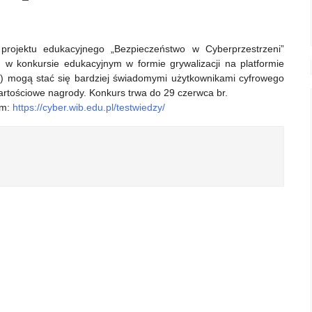
rojektu edukacyjnego „Bezpieczeństwo w Cyberprzestrzeni”
w konkursie edukacyjnym w formie grywalizacji na platformie
wę) mogą stać się bardziej świadomymi użytkownikami cyfrowego
wartościowe nagrody. Konkurs trwa do 29 czerwca br.
em:
https://cyber.wib.edu.pl/testwiedzy/