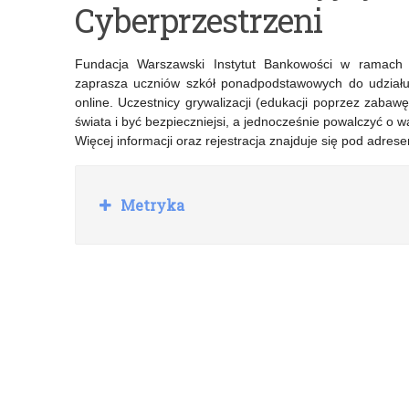
Cyberprzestrzeni
„Rachunkowość
konkursu
w
CyberWizards
Fundacja Warszawski Instytut Bankowości w ramach p
biznesie”
–
zaprasza uczniów szkół ponadpodstawowych do udziału 
online. Uczestnicy grywalizacji (edukacji poprzez zaba
International
świata i być bezpieczniejsi, a jednocześnie powalczyć o 
Cyber
Więcej informacji oraz rejestracja znajduje się pod adres
Camp
R
2025
Metryka
o
z
w
i
ń