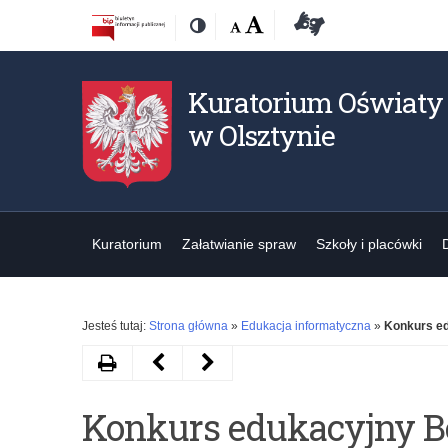
Przejdź
Przejdź
Dostępność
Rozmiar
Domyślna
Wielka
Deklaracja
Kontrast
do
do
czcionki:
dostępności
treśći
nawigacji
Kuratorium Oświaty
w Olsztynie
Kuratorium
Załatwianie spraw
Szkoły i placówki
Jesteś tutaj:
Strona główna
»
Edukacja informatyczna
»
Konkurs ed
Drukuj
Następny
Poprzedni
artykuł
artykuł
Konkurs edukacyjny B
Olimpiada
Wyniki