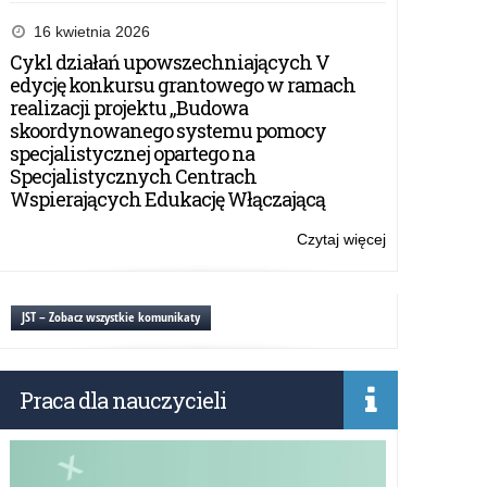
Konkurs
edukacyjny
16 kwietnia 2026
Bezpieczeńst
Cykl działań upowszechniających V
w
edycję konkursu grantowego w ramach
Cyberprzestrz
realizacji projektu „Budowa
skoordynowanego systemu pomocy
specjalistycznej opartego na
Specjalistycznych Centrach
Wspierających Edukację Włączającą
Czytaj więcej
o:
Konkurs
edukacyjny
Bezpieczeńst
JST – Zobacz wszystkie komunikaty
w
Cyberprzestrz
Praca dla nauczycieli