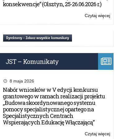
Cyberprzestrz
konsekwencje” (Olsztyn, 25-26.06.2026 r.)
Czytaj więcej
o:
Konkurs
edukacyjny
Bezpieczeńst
Dyrektorzy – Zobacz wszystkie komunikaty
w
Cyberprzestrz
JST – Komunikaty
8 maja 2026
Nabór wniosków w V edycji konkursu
grantowego w ramach realizacji projektu
„Budowa skoordynowanego systemu
pomocy specjalistycznej opartego na
Specjalistycznych Centrach
Wspierających Edukację Włączającą”
Czytaj więcej
o: