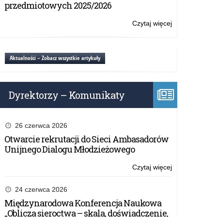
w
przedmiotowych 2025/2026
Cyberprzestrz
Czytaj więcej
o:
Konkurs
edukacyjny
Bezpieczeńst
Aktualności – Zobacz wszystkie artykuły
w
Cyberprzestrz
Dyrektorzy – Komunikaty
26 czerwca 2026
Otwarcie rekrutacji do Sieci Ambasadorów
Unijnego Dialogu Młodzieżowego
Czytaj więcej
o:
Konkurs
edukacyjny
24 czerwca 2026
Bezpieczeńst
Międzynarodowa Konferencja Naukowa
w
„Oblicza sieroctwa – skala, doświadczenie,