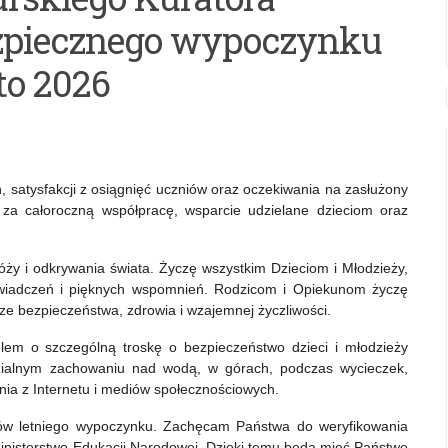
zpiecznego wypoczynku
to 2026
, satysfakcji z osiągnięć uczniów oraz oczekiwania na zasłużony
a całoroczną współpracę, wsparcie udzielane dzieciom oraz
ży i odkrywania świata. Życzę wszystkim Dzieciom i Młodzieży,
świadczeń i pięknych wspomnień. Rodzicom i Opiekunom życzę
e bezpieczeństwa, zdrowia i wzajemnej życzliwości.
m o szczególną troskę o bezpieczeństwo dzieci i młodzieży
zialnym zachowaniu nad wodą, w górach, podczas wycieczek,
nia z Internetu i mediów społecznościowych.
ów letniego wypoczynku. Zachęcam Państwa do weryfikowania
nisterstwo Edukacji Narodowej. Dzięki temu będą mieć Państwo