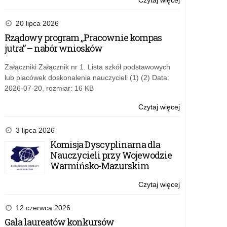
Czytaj więcej
o:
bezpiecznego
Apel
wypoczynku
Warmińsko-
20 lipca 2026
dzieci
Mazurskiego
Rządowy program „Pracownie kompas
i
Kuratora
jutra” – nabór wniosków
młodzieży
Oświaty
–
w
Załączniki Załącznik nr 1. Lista szkół podstawowych
Lato
sprawie
lub placówek doskonalenia nauczycieli (1) (2) Data:
2026
bezpiecznego
2026-07-20, rozmiar: 16 KB
wypoczynku
dzieci
Czytaj więcej
o:
i
Apel
młodzieży
Warmińsko-
3 lipca 2026
–
Mazurskiego
Komisja Dyscyplinarna dla
Lato
Kuratora
Nauczycieli przy Wojewodzie
2026
Oświaty
Warmińsko-Mazurskim
w
sprawie
Czytaj więcej
o:
bezpiecznego
Apel
wypoczynku
Warmińsko-
12 czerwca 2026
dzieci
Mazurskiego
Gala laureatów konkursów
i