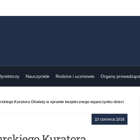
Dyrektorzy
Nauczyciele
Rodzice i uczniowie
Organy prowadząc
skiego Kuratora Oświaty w sprawie bezpiecznego wypoczynku dzieci
23 czerwca 2026
rskiego Kuratora