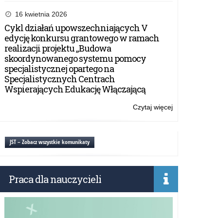
Apel
Warmińsko-
16 kwietnia 2026
Mazurskiego
Cykl działań upowszechniających V
Kuratora
edycję konkursu grantowego w ramach
Oświaty
realizacji projektu „Budowa
w
skoordynowanego systemu pomocy
sprawie
specjalistycznej opartego na
bezpiecznego
Specjalistycznych Centrach
wypoczynku
Wspierających Edukację Włączającą
dzieci
i
Czytaj więcej
o:
młodzieży
Apel
–
Warmińsko-
Lato
Mazurskiego
JST – Zobacz wszystkie komunikaty
2026
Kuratora
Oświaty
w
Praca dla nauczycieli
sprawie
bezpiecznego
wypoczynku
dzieci