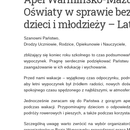
Życzenia
Konferencja
Oświaty w sprawie be
Warmińsko-
Przedszkoli
Mazurskiego
i
dzieci i młodzieży – La
Kuratora
Szkół
Szanowni Państwo,
Oświaty
Promujących
Drodzy Uczniowie, Rodzice, Opiekunowie i Nauczyciele,
na
Zdrowie
zbliżający się koniec roku szkolnego to czas podsumowań
zakończenie
w
wypoczynek. Pragnę serdecznie podziękować Państwu z
zaangażowanie w ich edukację i wychowanie.
zajęć
Szkole
Przed nami wakacje – wyjątkowy czas odpoczynku, podró
dydaktyczno-
Podstawowej
aby letni wypoczynek był źródłem radości, nowych do
wychowawczych
im.
spokojnego czasu spędzonego z najbliższymi, w atmosferz
w
11
Jednocześnie zwracam się do Państwa z gorącym apele
podczas wakacji. Przypominajmy dzieciom o odpowied
szkołach
Listopada
podróży rowerowych i pieszych, a także podczas korzysta
w
Szczególną uwagę warto zwrócić na wybór organizator
Rusi,
organizatorów w Bazie Wypoczynku prowadzonej przez Mi