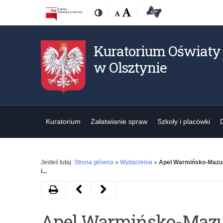
Przejdź
Przejdź
Dostępność
Rozmiar
Domyślna
Wielka
Deklaracja
Kontrast
do
do
czcionki:
dostępności
treśći
nawigacji
Kuratorium Oświaty
w Olsztynie
Kuratorium
Załatwianie spraw
Szkoły i placówki
Jesteś tutaj:
Strona główna
»
Wydarzenia
»
Apel Warmińsko-Mazur
i...
Drukuj
Następny
Poprzedni
artykuł
artykuł
Apel Warmińsko-Mazu