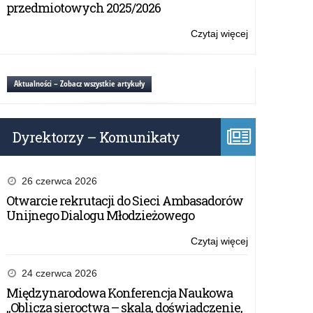
Kuratora
przedmiotowych 2025/2026
młodzieży
Oświaty
–
w
Czytaj więcej
o:
Lato
sprawie
Apel
2026
bezpiecznego
Warmińsko-
wypoczynku
Mazurskiego
Aktualności – Zobacz wszystkie artykuły
dzieci
Kuratora
i
Oświaty
młodzieży
w
–
Dyrektorzy – Komunikaty
sprawie
Lato
bezpiecznego
2026
wypoczynku
dzieci
26 czerwca 2026
i
Otwarcie rekrutacji do Sieci Ambasadorów
młodzieży
Unijnego Dialogu Młodzieżowego
–
Lato
Czytaj więcej
o:
2026
Apel
Warmińsko-
24 czerwca 2026
Mazurskiego
Międzynarodowa Konferencja Naukowa
Kuratora
„Oblicza sieroctwa – skala, doświadczenie,