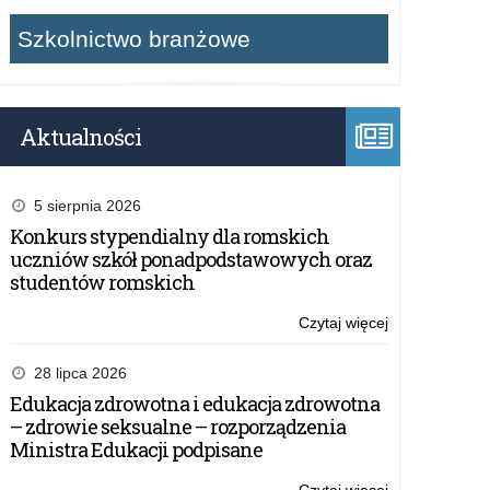
Szkolnictwo branżowe
Aktualności
5 sierpnia 2026
Konkurs stypendialny dla romskich
uczniów szkół ponadpodstawowych oraz
studentów romskich
Czytaj więcej
o:
Apel
Warmińsko-
28 lipca 2026
Mazurskiego
Edukacja zdrowotna i edukacja zdrowotna
Kuratora
– zdrowie seksualne – rozporządzenia
Oświaty
Ministra Edukacji podpisane
w
sprawie