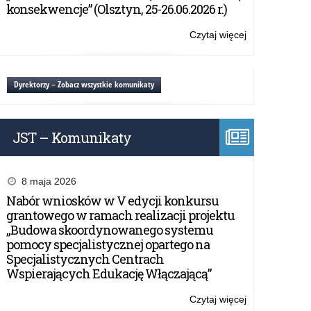
Oświaty
konsekwencje” (Olsztyn, 25-26.06.2026 r.)
w
sprawie
Czytaj więcej
o:
bezpiecznego
Apel
wypoczynku
Warmińsko-
dzieci
Mazurskiego
Dyrektorzy – Zobacz wszystkie komunikaty
i
Kuratora
młodzieży
Oświaty
–
w
Lato
JST – Komunikaty
sprawie
2026
bezpiecznego
wypoczynku
dzieci
8 maja 2026
i
Nabór wniosków w V edycji konkursu
młodzieży
grantowego w ramach realizacji projektu
–
„Budowa skoordynowanego systemu
Lato
pomocy specjalistycznej opartego na
2026
Specjalistycznych Centrach
Wspierających Edukację Włączającą”
Czytaj więcej
o: