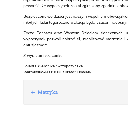
pewność, że wypoczynek został zgłoszony zgodnie z obo
pn.
Bezpieczeństwo dzieci jest naszym wspólnym obowiązkiem
„Między
młodych ludzi tegoroczne wakacje będą czasem radosnym
zagrożeniem
Życzę Państwu oraz Waszym Dzieciom słonecznych, uda
a
wypoczynek pozwoli nabrać sił, zrealizować marzenia i
entuzjazmem.
szansą
Z wyrazami szacunku
–
bezpiecznie
Jolanta Weronika Skrzypczyńska
Warmińsko-Mazurski Kurator Oświaty
i
skutecznie
R
Metryka
o
w
z
świecie
w
i
mediów
ń
cyfrowych”.