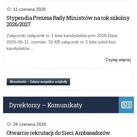
Ży
zaj
Wa
11 czerwca 2026
dyd
Ma
Stypendia Prezesa Rady Ministrów na rok szkolny
wy
Kur
2026/2027
w
Oś
szk
na
Załączniki załącznik nr 1 lista kandydatów prm 2026 Data:
za
2026-06-11, rozmiar: 32 KB załącznik nr 2 lista szkól bez
zaj
kandydatów…
dyd
wy
Czytaj więcej
o:
w
Ży
szk
Wa
Ma
Aktualności – Zobacz wszystkie artykuły
Kur
Oś
na
Dyrektorzy – Komunikaty
za
zaj
dyd
wy
26 czerwca 2026
w
Otwarcie rekrutacji do Sieci Ambasadorów
szk