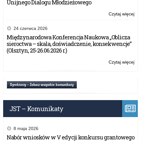
Unijnego Dialogu Młodzieżowego
Czytaj więcej
o:
Ży
Wa
24 czerwca 2026
Ma
Międzynarodowa Konferencja Naukowa „Oblicza
Kur
sieroctwa – skala, doświadczenie, konsekwencje”
Oś
(Olsztyn, 25-26.06.2026 r.)
na
za
Czytaj więcej
o:
zaj
Ży
dyd
Wa
wy
Ma
Dyrektorzy – Zobacz wszystkie komunikaty
w
Kur
szk
Oś
na
JST – Komunikaty
za
zaj
dyd
wy
8 maja 2026
w
Nabór wniosków w V edycji konkursu grantowego