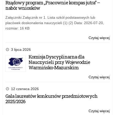
Rządowy program „Pracownie kompas jutra” –
Kur
nabór wniosków
Oś
na
Załączniki Załącznik nr 1. Lista szkół podstawowych lub
za
placówek doskonalenia nauczycieli (1) (2) Data: 2026-07-20,
zaj
rozmiar: 16 KB
dyd
wy
Czytaj więcej
o:
w
Ży
szk
Wa
3 lipca 2026
Ma
Komisja Dyscyplinarna dla
Kur
Nauczycieli przy Wojewodzie
Oś
Warmińsko-Mazurskim
na
za
Czytaj więcej
o:
zaj
Ży
dyd
Wa
12 czerwca 2026
wy
Ma
Gala laureatów konkursów przedmiotowych
w
Kur
2025/2026
szk
Oś
na
Czytaj więcej
o:
za