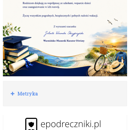
R
Metryka
o
z
w
i
ń