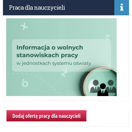
na
Praca dla nauczycieli
za
zaj
dyd
wy
w
szk
Dodaj ofertę pracy dla nauczycieli