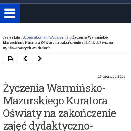
minimum
3
znaki.
Rozwiń
Jesteś tutaj:
Strona główna
»
Wydarzenia
»
Życzenia Warmińsko-
Mazurskiego Kuratora Oświaty na zakończenie zajęć dydaktyczno-
wychowawczych w szkołach
Drukuj
Następny
Poprzedni
artykuł
artykuł
26 czerwca 2026
List
Apel
Życzenia Warmińsko-
Minister
Warmińsko-
Mazurskiego Kuratora
Edukacji
Mazurskiego
do
Kuratora
Oświaty na zakończenie
społeczności
Oświaty
zajęć dydaktyczno-
szkolnej
w