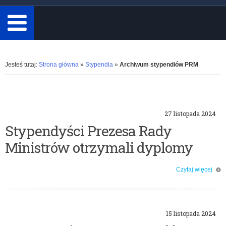
minimum
3
znaki.
Rozwiń
Jesteś tutaj:
Strona główna
»
Stypendia
»
Archiwum stypendiów PRM
K
27 listopada 2024
a
Stypendyści Prezesa Rady
Ministrów otrzymali dyplomy
t
e
Czytaj więcej
o: Stypendyści Prezesa Rady Ministrów otrzymali dyplomy
g
o
15 listopada 2024