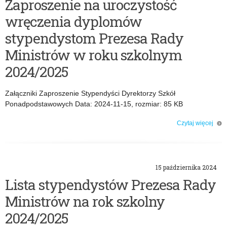
Zaproszenie na uroczystość
r
wręczenia dyplomów
i
stypendystom Prezesa Rady
a
Ministrów w roku szkolnym
2024/2025
:
A
Załączniki Zaproszenie Stypendyści Dyrektorzy Szkół
Ponadpodstawowych Data: 2024-11-15, rozmiar: 85 KB
r
Czytaj więcej
o: Zaproszenie na uroczystość wręczenia dyplomów stypendystom Prezesa
c
Rady Ministrów w roku szkolnym 2024/2025
h
15 października 2024
i
Lista stypendystów Prezesa Rady
Ministrów na rok szkolny
w
2024/2025