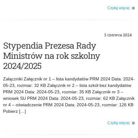
u
Czytaj więcej
m
o: Lista stypendystów Prezesa Rady Ministrów na rok szkolny 2024/2025
s
3 czerwca 2024
t
Stypendia Prezesa Rady
y
Ministrów na rok szkolny
2024/2025
p
e
Załączniki Załącznik nr 1 – lista kandydatów PRM 2024 Data: 2024-
05-23, rozmiar: 32 KB Załącznik nr 2 – lista szkół bez kandydatów
n
PRM 2024 Data: 2024-05-23, rozmiar: 35 KB Załącznik nr 3 –
wniosek SU PRM 2024 Data: 2024-05-23, rozmiar: 62 KB Załącznik
d
nr 4 – oświadczenie PRM 2024 Data: 2024-05-23, rozmiar: 126 KB
Pobierz […]
i
Czytaj więcej
o: Stypendia Prezesa Rady Ministrów na rok szkolny 2024/2025
ó