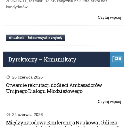
2026-06-11, rozmiar: 32 KB załącznik nr 2 lista szkól bez
kandydatów…
Czytaj więcej
o:
Sty
Pr
Ra
Aktualności – Zobacz wszystkie artykuły
Min
otr
dy
Dyrektorzy – Komunikaty
26 czerwca 2026
Otwarcie rekrutacji do Sieci Ambasadorów
Unijnego Dialogu Młodzieżowego
Czytaj więcej
o:
Sty
Pr
24 czerwca 2026
Ra
Międzynarodowa Konferencja Naukowa „Oblicza
Min