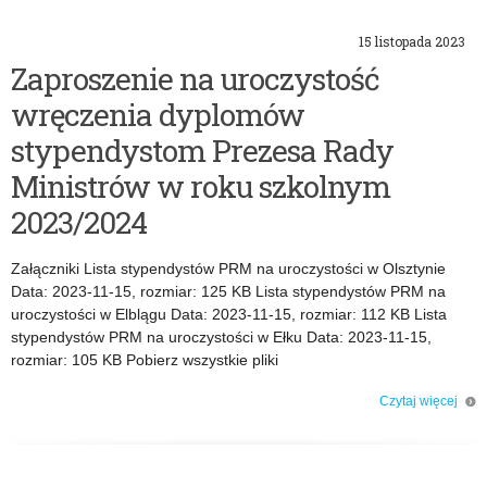
w
15 listopada 2023
P
Zaproszenie na uroczystość
wręczenia dyplomów
R
stypendystom Prezesa Rady
M
Ministrów w roku szkolnym
2023/2024
Załączniki Lista stypendystów PRM na uroczystości w Olsztynie
Data: 2023-11-15, rozmiar: 125 KB Lista stypendystów PRM na
uroczystości w Elblągu Data: 2023-11-15, rozmiar: 112 KB Lista
stypendystów PRM na uroczystości w Ełku Data: 2023-11-15,
rozmiar: 105 KB Pobierz wszystkie pliki
Czytaj więcej
o: Zaproszenie na uroczystość wręczenia dyplomów stypendystom Prezesa
Rady Ministrów w roku szkolnym 2023/2024