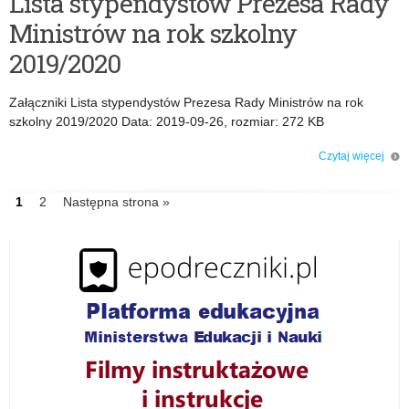
Lista stypendystów Prezesa Rady
Ministrów na rok szkolny
2019/2020
Załączniki Lista stypendystów Prezesa Rady Ministrów na rok
szkolny 2019/2020 Data: 2019-09-26, rozmiar: 272 KB
Czytaj więcej
o: Lista stypendystów Prezesa Rady Ministrów na rok szkolny 2019/2020
IDź
1
IDź
2
Następna strona »
do
do
strony
strony