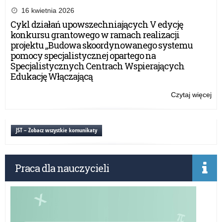
Pr
16 kwietnia 2026
Ra
Cykl działań upowszechniających V edycję
Min
konkursu grantowego w ramach realizacji
otr
projektu „Budowa skoordynowanego systemu
dy
pomocy specjalistycznej opartego na
Specjalistycznych Centrach Wspierających
Edukację Włączającą
Czytaj więcej
o:
Sty
Pr
Ra
JST – Zobacz wszystkie komunikaty
Min
otr
dy
Praca dla nauczycieli