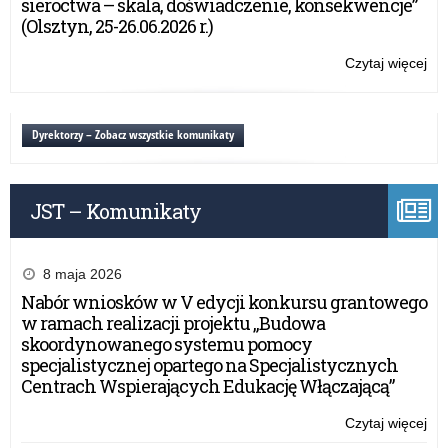
sieroctwa – skala, doświadczenie, konsekwencje”
otr
(Olsztyn, 25-26.06.2026 r.)
dy
Czytaj więcej
o:
Sty
Pr
Ra
Dyrektorzy – Zobacz wszystkie komunikaty
Min
otr
dy
JST – Komunikaty
8 maja 2026
Nabór wniosków w V edycji konkursu grantowego
w ramach realizacji projektu „Budowa
skoordynowanego systemu pomocy
specjalistycznej opartego na Specjalistycznych
Centrach Wspierających Edukację Włączającą”
Czytaj więcej
o:
Sty