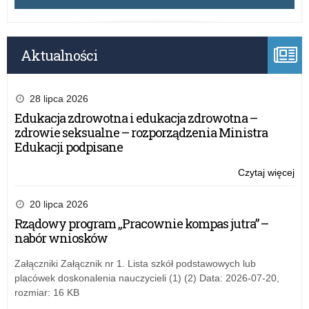
Aktualności
28 lipca 2026
Edukacja zdrowotna i edukacja zdrowotna –
zdrowie seksualne – rozporządzenia Ministra
Edukacji podpisane
Czytaj więcej
o:
Sty
Pr
20 lipca 2026
Ra
Rządowy program „Pracownie kompas jutra” –
Min
nabór wniosków
otr
dy
Załączniki Załącznik nr 1. Lista szkół podstawowych lub
placówek doskonalenia nauczycieli (1) (2) Data: 2026-07-20,
rozmiar: 16 KB