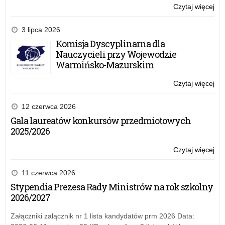
Czytaj więcej
o:
Sty
Pr
3 lipca 2026
Ra
Komisja Dyscyplinarna dla
Min
Nauczycieli przy Wojewodzie
otr
Warmińsko-Mazurskim
dy
Czytaj więcej
o:
Sty
Pr
12 czerwca 2026
Ra
Gala laureatów konkursów przedmiotowych
Min
2025/2026
otr
dy
Czytaj więcej
o:
Sty
Pr
11 czerwca 2026
Ra
Stypendia Prezesa Rady Ministrów na rok szkolny
Min
2026/2027
otr
dy
Załączniki załącznik nr 1 lista kandydatów prm 2026 Data: