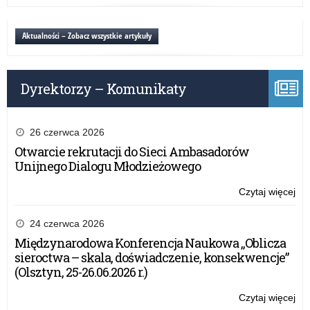
Be
wy
uc
dzi
pri
Aktualności – Zobacz wszystkie artykuły
i
–
mło
no
prz
Dyrektorzy – Komunikaty
o
wy
dzi
i
26 czerwca 2026
mło
Otwarcie rekrutacji do Sieci Ambasadorów
Unijnego Dialogu Młodzieżowego
Czytaj więcej
o:
Be
uc
24 czerwca 2026
pri
Międzynarodowa Konferencja Naukowa „Oblicza
–
sieroctwa – skala, doświadczenie, konsekwencje”
no
(Olsztyn, 25-26.06.2026 r.)
prz
o
Czytaj więcej
o:
wy