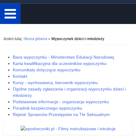
minimum
3
znaki.
Rozwiń
Jesteś tutaj:
Strona główna
»
Wypoczynek dzieci i młodzieży
Baza wypoczynku - Ministerstwo Edukacji Narodowej
K
Karta kwalifikacyjna dla uczestników wypoczynku
Komunikaty dotyczące wypoczynku
a
Kontakt
Kursy - wychowawca, kierownik wypoczynku
t
Ogólne zasady zgłaszania i organizacji wypoczynku dzieci i
młodzieży
e
Podstawowe informacje - organizacja wypoczynku
Poradnik bezpiecznego wypoczynku
g
Rejestr Sprawców Przestępstw na Tle Seksualnym
o