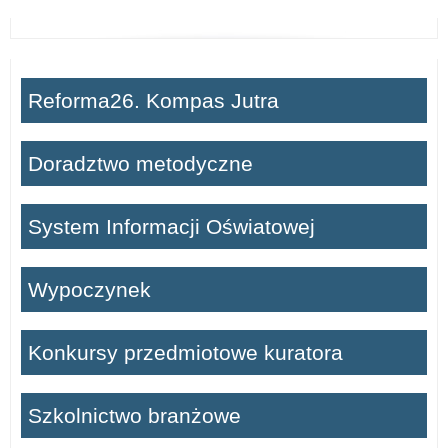
r
i
a
Reforma26. Kompas Jutra
:
Doradztwo metodyczne
W
System Informacji Oświatowej
y
p
Wypoczynek
o
Konkursy przedmiotowe kuratora
c
z
Szkolnictwo branżowe