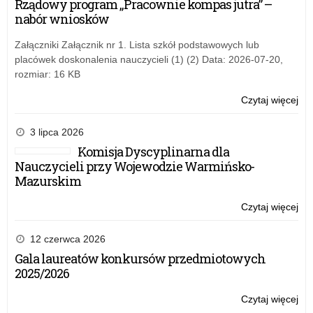
Rządowy program „Pracownie kompas jutra” –
mło
m
–
nabór wniosków
no
prz
ł
Załączniki Załącznik nr 1. Lista szkół podstawowych lub
o
placówek doskonalenia nauczycieli (1) (2) Data: 2026-07-20,
wy
o
rozmiar: 16 KB
dzi
i
Czytaj więcej
o:
d
mło
Be
uc
z
3 lipca 2026
pri
Komisja Dyscyplinarna dla
–
i
Nauczycieli przy Wojewodzie Warmińsko-
no
Mazurskim
prz
e
o
Czytaj więcej
o:
wy
ż
Be
dzi
uc
12 czerwca 2026
i
pri
y
Gala laureatów konkursów przedmiotowych
mło
–
2025/2026
no
prz
Czytaj więcej
o:
o