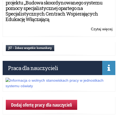
projektu „Budowa skoordynowanego systemu
prz
pomocy specjalistycznej opartego na
o
Specjalistycznych Centrach Wspierających
wy
Edukację Włączającą
dzi
i
Czytaj więcej
o:
mło
Be
uc
pri
JST – Zobacz wszystkie komunikaty
–
no
prz
Praca dla nauczycieli
o
wy
dzi
i
mło
Dodaj ofertę pracy dla nauczycieli