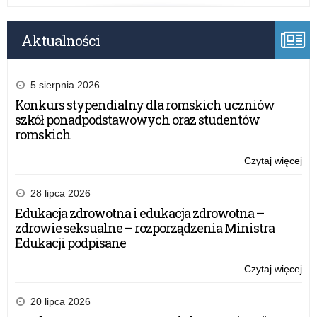
y
n
Aktualności
e
k
5 sierpnia 2026
Konkurs stypendialny dla romskich uczniów
d
szkół ponadpodstawowych oraz studentów
romskich
z
Czytaj więcej
o:
Be
i
uc
28 lipca 2026
pri
e
Edukacja zdrowotna i edukacja zdrowotna –
–
zdrowie seksualne – rozporządzenia Ministra
no
c
Edukacji podpisane
prz
o
i
Czytaj więcej
o:
wy
Be
dzi
i
uc
20 lipca 2026
i
pri