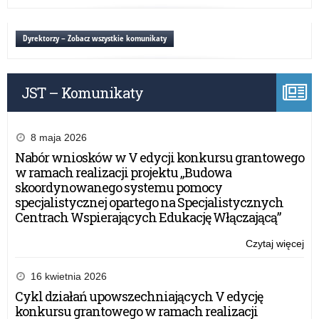
Be
dzi
uc
i
pri
Dyrektorzy – Zobacz wszystkie komunikaty
mło
–
no
prz
JST – Komunikaty
o
wy
dzi
i
8 maja 2026
mło
Nabór wniosków w V edycji konkursu grantowego
w ramach realizacji projektu „Budowa
skoordynowanego systemu pomocy
specjalistycznej opartego na Specjalistycznych
Centrach Wspierających Edukację Włączającą”
Czytaj więcej
o:
Be
uc
16 kwietnia 2026
pri
Cykl działań upowszechniających V edycję
–
konkursu grantowego w ramach realizacji
no