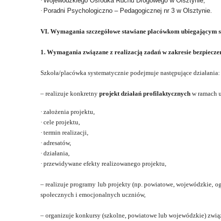
·
Wojewódzkiego Ośrodka Ruchu Drogowego w Olsztynie,
·
Poradni Psychologiczno – Pedagogicznej nr 3 w Olsztynie.
VI.
Wymagania szczegółowe stawiane placówkom ubiegającym si
1. Wymagania związane z realizacją zadań w zakresie bezpiecze
Szkoła/placówka systematycznie podejmuje następujące działania:
– realizuje konkretny
projekt działań profilaktycznych
w ramach u
·
założenia projektu,
·
cele projektu,
·
termin realizacji,
·
adresatów,
·
działania,
·
przewidywane efekty realizowanego projektu,
– realizuje programy lub projekty (np. powiatowe, wojewódzkie, o
społecznych i emocjonalnych uczniów,
– organizuje konkursy (szkolne, powiatowe lub wojewódzkie) zwią