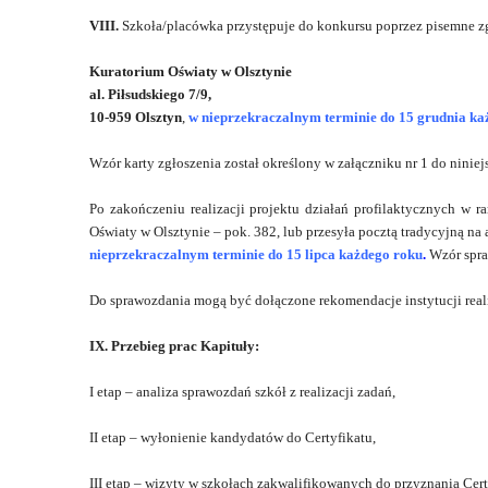
VIII.
Szkoła/placówka przystępuje do konkursu poprzez pisemne zg
Kuratorium Oświaty w Olsztynie
al. Piłsudskiego 7/9,
10-959 Olsztyn
,
w nieprzekraczalnym terminie do 15 grudnia ka
Wzór karty zgłoszenia został określony w załączniku nr 1 do ninie
Po zakończeniu realizacji projektu działań profilaktycznych w ra
Oświaty w Olsztynie – pok. 382, lub przesyła pocztą tradycyjną na
nieprzekraczalnym terminie do 15 lipca każdego roku
.
Wzór spra
Do sprawozdania mogą być dołączone rekomendacje instytucji real
IX. Przebieg prac Kapituły:
I etap – analiza sprawozdań szkół z realizacji zadań,
II etap – wyłonienie kandydatów do Certyfikatu,
III etap – wizyty w szkołach zakwalifikowanych do przyznania Cert