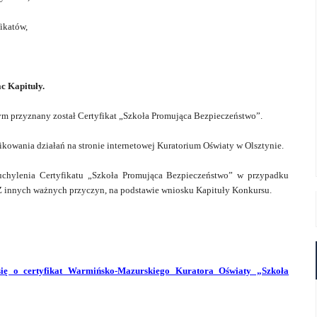
ikatów,
c Kapituły.
rym przyznany został Certyfikat „Szkoła Promująca Bezpieczeństwo”.
kowania działań na stronie internetowej Kuratorium Oświaty w Olsztynie.
uchylenia Certyfikatu „Szkoła Promująca Bezpieczeństwo” w przypadku
. Z innych ważnych przyczyn, na podstawie wniosku Kapituły Konkursu.
się o certyfikat Warmińsko-Mazurskiego Kuratora Oświaty „Szkoła