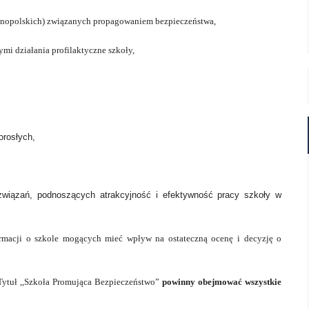
lnopolskich) związanych propagowaniem bezpieczeństwa,
ymi działania profilaktyczne szkoły,
orosłych,
związań, podnoszących atrakcyjność i efektywność pracy szkoły w
ormacji o szkole mogących mieć wpływ na ostateczną ocenę i decyzję o
 Tytuł ,,Szkoła Promująca Bezpieczeństwo”
powinny obejmować wszystkie