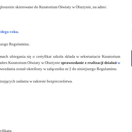
łoszenie skierowane do Kuratorium Oświaty w Olsztynie, na adres:
żdego roku
.
jszego Regulaminu.
mach ubiegania się o certyfikat szkoła składa w sekretariacie Kuratorium
 adres Kuratorium Oświaty w Olsztynie
sprawozdanie
z realizacji działań
w
wozdania został określony w załączniku nr 2 do niniejszego Regulaminu.
izujących zadania w zakresie bezpieczeństwa.
yfikatu,