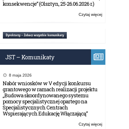
„Szkoła
konsekwencje” (Olsztyn, 25-26.06.2026 r.)
Promująca
Bezpieczeństw
Czytaj więcej
o:
Regulamin
przyznawania
szkole
Dyrektorzy – Zobacz wszystkie komunikaty
Certyfikatu
„Szkoła
Promująca
JST – Komunikaty
Bezpieczeństw
8 maja 2026
Nabór wniosków w V edycji konkursu
grantowego w ramach realizacji projektu
„Budowa skoordynowanego systemu
pomocy specjalistycznej opartego na
Specjalistycznych Centrach
Wspierających Edukację Włączającą”
Czytaj więcej
o: