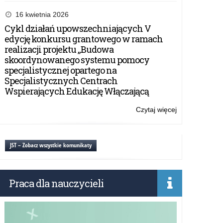
Regulamin
przyznawania
16 kwietnia 2026
szkole
Cykl działań upowszechniających V
Certyfikatu
edycję konkursu grantowego w ramach
„Szkoła
realizacji projektu „Budowa
Promująca
skoordynowanego systemu pomocy
Bezpieczeństw
specjalistycznej opartego na
Specjalistycznych Centrach
Wspierających Edukację Włączającą
Czytaj więcej
o:
Regulamin
przyznawania
szkole
JST – Zobacz wszystkie komunikaty
Certyfikatu
„Szkoła
Promująca
Praca dla nauczycieli
Bezpieczeństw