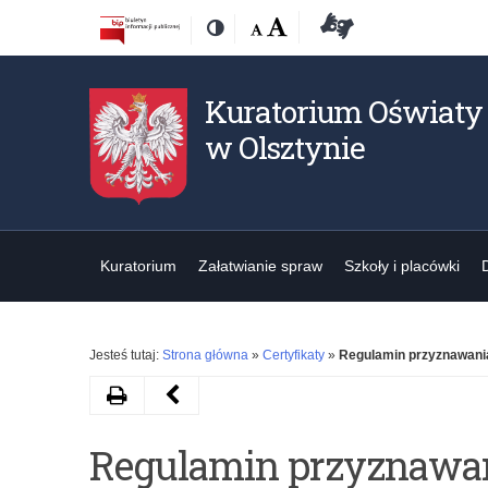
Przejdź
Przejdź
Dostępność
Rozmiar
Domyślna
Wielka
Deklaracja
Kontrast
do
do
czcionki:
dostępności
treśći
nawigacji
Kuratorium Oświaty
w Olsztynie
Kuratorium
Załatwianie spraw
Szkoły i placówki
Jesteś tutaj:
Strona główna
»
Certyfikaty
»
Regulamin przyznawania
Drukuj
Następny
artykuł
Regulamin przyznawani
Certyfikat