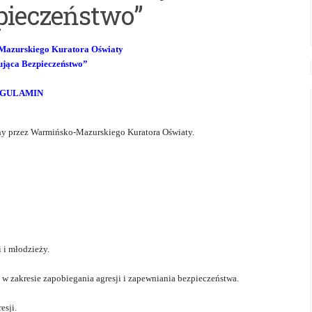
pieczeństwo”
Mazurskiego Kuratora Oświaty
jąca Bezpieczeństwo”
GULAMIN
ny przez Warmińsko-Mazurskiego Kuratora Oświaty.
 i młodzieży.
w zakresie zapobiegania agresji i zapewniania bezpieczeństwa.
esji.