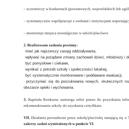
– uczestniczy w konkursach (powiatowych, wojewódzkich lub ogó
– systematycznie współpracuje z osobami i instytucjami wspierając
– monitoruje miejsca newralgiczne w szkole/placówce.
2. Realizowane zadania powinny:
·
mieć jak najszerszy zasięg oddziaływania,
·
wpływać na pożądane zmiany zachowań dzieci, młodzieży i d
·
być pomysłowe i ciekawe,
·
wynikać z potrzeb szkoły i społeczności lokalnej,
·
być systematycznie monitorowane i poddawane ewaluacji,
·
przyczyniać się do poszukiwania nowych, skutecznych ro
obszarze opieki i wychowania.
3.
Kapituła Konkursu zastrzega sobie prawo do pozyskania inf
rekomendowaniu szkoły do uzyskania certyfikatu.
VII.
Działania prowadzone przez szkołę/placówkę starającą się o
zakresy zadań wymienionych w punkcie VI.