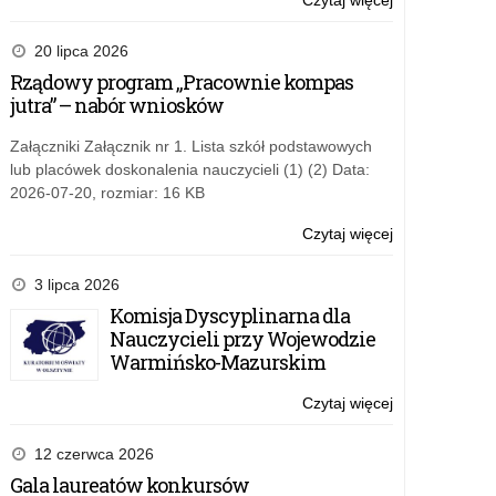
Czytaj więcej
o:
Regulamin
przyznawania
20 lipca 2026
szkole
Rządowy program „Pracownie kompas
Certyfikatu
jutra” – nabór wniosków
„Szkoła
Promująca
Załączniki Załącznik nr 1. Lista szkół podstawowych
Bezpieczeństw
lub placówek doskonalenia nauczycieli (1) (2) Data:
2026-07-20, rozmiar: 16 KB
Czytaj więcej
o:
Regulamin
przyznawania
3 lipca 2026
szkole
Komisja Dyscyplinarna dla
Certyfikatu
Nauczycieli przy Wojewodzie
„Szkoła
Warmińsko-Mazurskim
Promująca
Bezpieczeństw
Czytaj więcej
o:
Regulamin
przyznawania
12 czerwca 2026
szkole
Gala laureatów konkursów