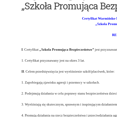
„Szkoła Promująca Bez
Warmińsko-
Mazurskiego
Certyfikat Warmińsko-
Kuratora
„
Szkoła Promu
Oświaty
RE
„Szkoła
Wierna
I
. Certyfikat
„
Szkoła Promująca Bezpieczeństwo
”
jest przyznawa
Dziedzictwu”
1. Certyfikat przyznawany jest na okres 3 lat.
II
. Celem przedsięwzięcia jest
wyróżnienie szkół/placówek, które:
1. Zapobiegają zjawisku agresji i przemocy w szkołach.
2. Podejmują działania w celu poprawy stanu bezpieczeństwa dzieci
3. Wyróżniają się skutecznym, sprawnym i inspirującym działaniem 
4. Promują działania na rzecz bezpieczeństwa i przeciwdziałania agr