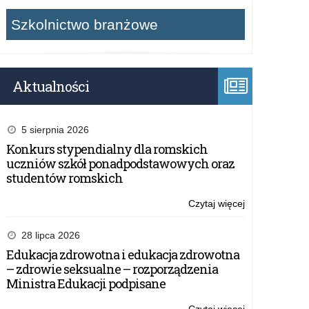
Szkolnictwo branżowe
Aktualności
5 sierpnia 2026
Konkurs stypendialny dla romskich
uczniów szkół ponadpodstawowych oraz
studentów romskich
Czytaj więcej
o:
Regulamin
przyznawania
28 lipca 2026
szkole
Edukacja zdrowotna i edukacja zdrowotna
Certyfikatu
– zdrowie seksualne – rozporządzenia
„Szkoła
Ministra Edukacji podpisane
Promująca
Bezpieczeństw