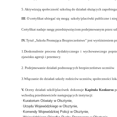
5. Aktywizują społeczność szkolną do działań służących zapobiega
III
. O certyfikat ubiegać się mogą:
szkoły/placówki publiczne i ni
Certyfikat nadaje rangę przedsięwzięciom podejmowanym przez szk
IV.
Tytuł „Szkoła Promująca Bezpieczeństwo” jest wyróżnieniem p
1.Doskonalenie procesu dydaktycznego i wychowawczego poprzez
zjawisku agresji i przemocy.
2. Podejmowanie działań podnoszących bezpieczeństwo uczniów.
3.Włączanie do działań szkoły rodziców uczniów, społeczności loka
V.
Oceny działań szkół/placówek dokonuje
Kapituła Konkursu
po
wchodzą przedstawiciele następujących instytucji:
·
Kuratorium Oświaty w Olsztynie,
·
Urzędu Wojewódzkiego w Olsztynie,
·
Komendy Wojewódzkiej Policji w Olsztynie,