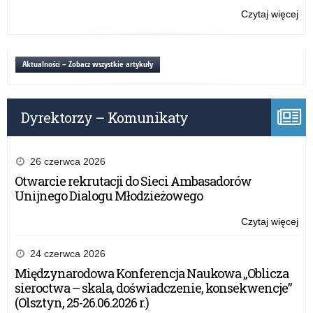
Czytaj więcej
o:
Ub
szk
Aktualności – Zobacz wszystkie artykuły
Dyrektorzy – Komunikaty
26 czerwca 2026
Otwarcie rekrutacji do Sieci Ambasadorów
Unijnego Dialogu Młodzieżowego
Czytaj więcej
o:
Ub
szk
24 czerwca 2026
Międzynarodowa Konferencja Naukowa „Oblicza
sieroctwa – skala, doświadczenie, konsekwencje”
(Olsztyn, 25-26.06.2026 r.)