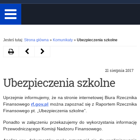
minimum
3
znaki.
Rozwiń
Jesteś tutaj:
Strona główna
»
Komunikaty
»
Ubezpieczenia szkolne
Drukuj
Następny
Poprzedni
artykuł
artykuł
21 sierpnia 2017
Certyfikat
Raport
Ubezpieczenia szkolne
WMZPN
z
„Piłka
badania
Uprzejmie informujemy, że na stronie internetowej Biura Rzecznika
nożna
Nastolatki
Finansowego
rf.gov.pl
można zapoznać się z Raportem Rzecznika
Finansowego pt. „Ubezpieczenia szkolne”.
w
3.0
Ponadto w załączeniu przekazujemy do wykorzystania informację
szkole”
Przewodniczącego Komisji Nadzoru Finansowego.