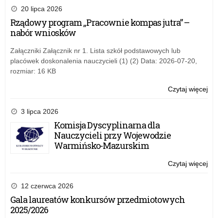
szk
20 lipca 2026
Rządowy program „Pracownie kompas jutra” –
nabór wniosków
Załączniki Załącznik nr 1. Lista szkół podstawowych lub
placówek doskonalenia nauczycieli (1) (2) Data: 2026-07-20,
rozmiar: 16 KB
Czytaj więcej
o:
Ub
szk
3 lipca 2026
Komisja Dyscyplinarna dla
Nauczycieli przy Wojewodzie
Warmińsko-Mazurskim
Czytaj więcej
o:
Ub
szk
12 czerwca 2026
Gala laureatów konkursów przedmiotowych
2025/2026