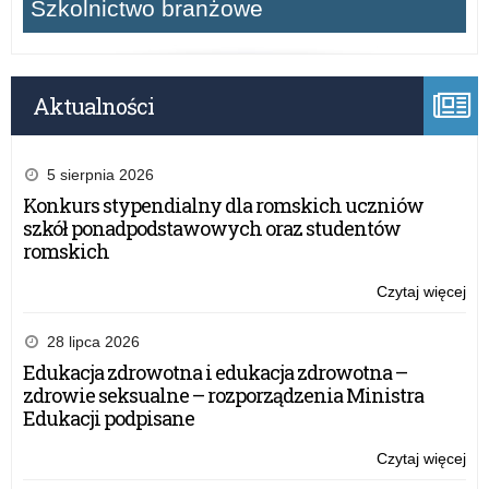
Szkolnictwo branżowe
Aktualności
5 sierpnia 2026
Konkurs stypendialny dla romskich uczniów
szkół ponadpodstawowych oraz studentów
romskich
Czytaj więcej
o:
Ub
szk
28 lipca 2026
Edukacja zdrowotna i edukacja zdrowotna –
zdrowie seksualne – rozporządzenia Ministra
Edukacji podpisane
Czytaj więcej
o:
Ub