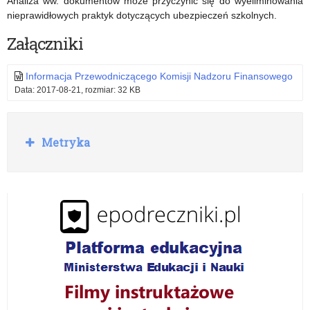
Analiza ww. dokumentów może przyczynić się do wyeliminowania
nieprawidłowych praktyk dotyczących ubezpieczeń szkolnych.
Załączniki
Informacja Przewodniczącego Komisji Nadzoru Finansowego
Data: 2017-08-21, rozmiar: 32 KB
R
Metryka
o
z
w
i
ń