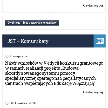
Czytaj więcej
o:
Ub
szk
Dyrektorzy – Zobacz wszystkie komunikaty
JST – Komunikaty
8 maja 2026
Nabór wniosków w V edycji konkursu grantowego
w ramach realizacji projektu „Budowa
skoordynowanego systemu pomocy
specjalistycznej opartego na Specjalistycznych
Centrach Wspierających Edukację Włączającą”
Czytaj więcej
o:
Ub
szk
16 kwietnia 2026