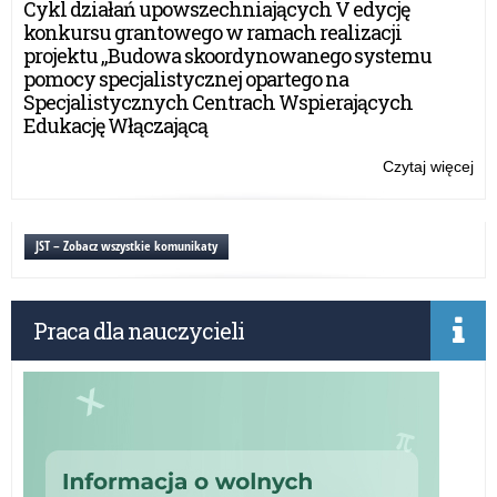
Cykl działań upowszechniających V edycję
konkursu grantowego w ramach realizacji
projektu „Budowa skoordynowanego systemu
pomocy specjalistycznej opartego na
Specjalistycznych Centrach Wspierających
Edukację Włączającą
Czytaj więcej
o:
Ub
szk
JST – Zobacz wszystkie komunikaty
Praca dla nauczycieli