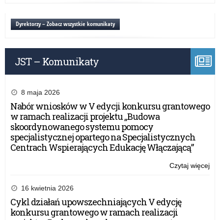
sz
kie
20
rea
Dyrektorzy – Zobacz wszystkie komunikaty
pol
ośw
pa
JST – Komunikaty
w
rok
sz
20
8 maja 2026
Nabór wniosków w V edycji konkursu grantowego
w ramach realizacji projektu „Budowa
skoordynowanego systemu pomocy
specjalistycznej opartego na Specjalistycznych
Centrach Wspierających Edukację Włączającą”
Czytaj więcej
o:
Po
kie
16 kwietnia 2026
rea
Cykl działań upowszechniających V edycję
pol
konkursu grantowego w ramach realizacji
ośw