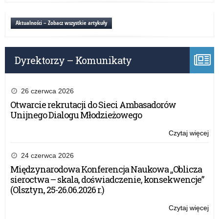
rok
kie
sz
rea
Aktualności – Zobacz wszystkie artykuły
20
pol
ośw
pa
Dyrektorzy – Komunikaty
w
rok
sz
20
26 czerwca 2026
Otwarcie rekrutacji do Sieci Ambasadorów
Unijnego Dialogu Młodzieżowego
Czytaj więcej
o:
Po
kie
24 czerwca 2026
rea
Międzynarodowa Konferencja Naukowa „Oblicza
pol
sieroctwa – skala, doświadczenie, konsekwencje”
ośw
(Olsztyn, 25-26.06.2026 r.)
pa
w
Czytaj więcej
o:
rok
Po