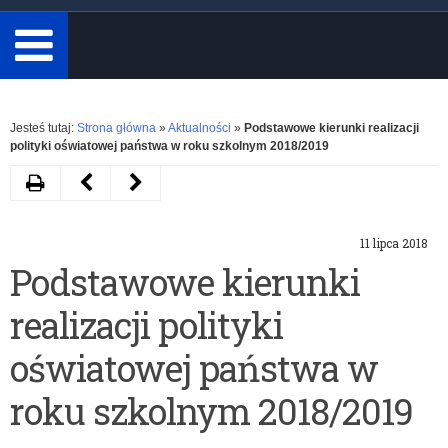
minimum
3
znaki.
Rozwiń
Jesteś tutaj:
Strona główna
»
Aktualności
»
Podstawowe kierunki realizacji
polityki oświatowej państwa w roku szkolnym 2018/2019
Drukuj
Następny
Poprzedni
artykuł
artykuł
11 lipca 2018
Komunikat
Informacja
Podstawowe kierunki
Warmińsko-
na
realizacji polityki
Mazurskiego
temat
Kuratora
przyłączy
oświatowej państwa w
Oświaty
szkół
roku szkolnym 2018/2019
w
do