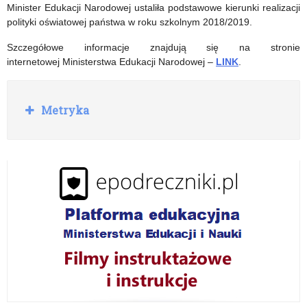
sprawie
szybkich
Minister Edukacji Narodowej ustaliła podstawowe kierunki realizacji
polityki oświatowej państwa w roku szkolnym 2018/2019.
regulaminu
sieci
Szczegółowe informacje znajdują się na stronie
określającego
szerokopasmowych
internetowej Ministerstwa Edukacji Narodowej –
LINK
.
wskaźniki
pracy
R
Metryka
o
dyrektorów
z
w
szkół,
i
placówek
ń
oświatowych
(…)