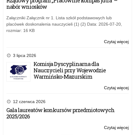
Rządowy program „Pracownie kompas jutra” –
pol
nabór wniosków
ośw
pa
Załączniki Załącznik nr 1. Lista szkół podstawowych lub
w
placówek doskonalenia nauczycieli (1) (2) Data: 2026-07-20,
rok
rozmiar: 16 KB
sz
20
Czytaj więcej
o:
Po
kie
3 lipca 2026
rea
Komisja Dyscyplinarna dla
pol
Nauczycieli przy Wojewodzie
ośw
Warmińsko-Mazurskim
pa
w
Czytaj więcej
o:
rok
Po
sz
kie
12 czerwca 2026
20
rea
Gala laureatów konkursów przedmiotowych
pol
2025/2026
ośw
pa
Czytaj więcej
o:
w
Po