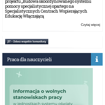
projektu „Budowa skoordynowanego systemu
pa
pomocy specjalistycznej opartego na
w
Specjalistycznych Centrach Wspierających
rok
Edukację Włączającą
sz
20
Czytaj więcej
o:
Po
kie
rea
JST – Zobacz wszystkie komunikaty
pol
ośw
pa
Praca dla nauczycieli
w
rok
sz
20