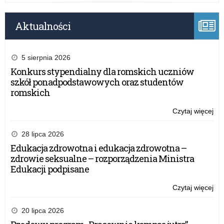
Aktualności
5 sierpnia 2026
Konkurs stypendialny dla romskich uczniów
szkół ponadpodstawowych oraz studentów
romskich
Czytaj więcej
o:
Po
kie
28 lipca 2026
rea
Edukacja zdrowotna i edukacja zdrowotna –
pol
zdrowie seksualne – rozporządzenia Ministra
ośw
Edukacji podpisane
pa
w
Czytaj więcej
o:
rok
Po
sz
kie
20 lipca 2026
20
rea