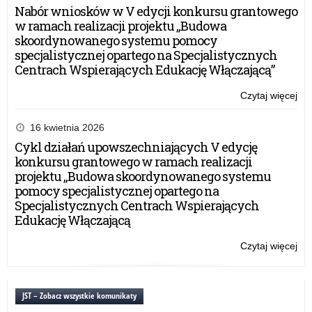
Nabór wniosków w V edycji konkursu grantowego
w ramach realizacji projektu „Budowa
skoordynowanego systemu pomocy
specjalistycznej opartego na Specjalistycznych
Centrach Wspierających Edukację Włączającą”
Czytaj więcej
o:
„Pr
his
16 kwietnia 2026
z
Cykl działań upowszechniających V edycję
Ni
konkursu grantowego w ramach realizacji
projektu „Budowa skoordynowanego systemu
pomocy specjalistycznej opartego na
Specjalistycznych Centrach Wspierających
Edukację Włączającą
Czytaj więcej
o:
„Pr
his
z
JST – Zobacz wszystkie komunikaty
Ni