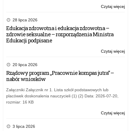
Czytaj więcej
o:
„Pr
his
28 lipca 2026
z
Edukacja zdrowotna i edukacja zdrowotna –
Ni
zdrowie seksualne – rozporządzenia Ministra
Edukacji podpisane
Czytaj więcej
o:
„Pr
his
20 lipca 2026
z
Rządowy program „Pracownie kompas jutra” –
Ni
nabór wniosków
Załączniki Załącznik nr 1. Lista szkół podstawowych lub
placówek doskonalenia nauczycieli (1) (2) Data: 2026-07-20,
rozmiar: 16 KB
Czytaj więcej
o:
„Pr
his
3 lipca 2026