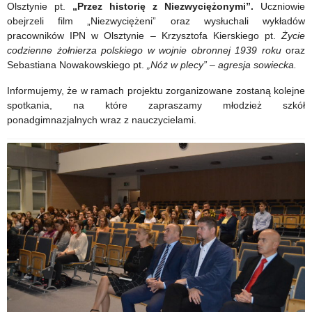
Mazury
Olsztynie pt.
„Przez historię z Niezwyciężonymi”.
Uczniowie
obejrzeli film „Niezwyciężeni” oraz wysłuchali wykładów
na
pracowników IPN w Olsztynie – Krzysztofa Kierskiego pt.
Życie
codzienne żołnierza polskiego w wojnie obronnej 1939 roku
drodze
oraz
Sebastiana Nowakowskiego pt.
„Nóż w plecy” – agresja sowiecka.
ku
Informujemy, że w ramach projektu zorganizowane zostaną kolejne
niepodległej
spotkania, na które zapraszamy młodzież szkół
ponadgimnazjalnych wraz z nauczycielami.
Polsce”