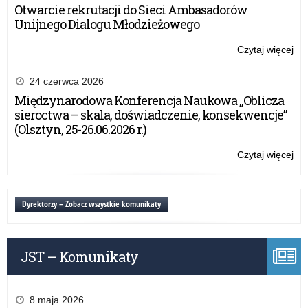
Otwarcie rekrutacji do Sieci Ambasadorów
Unijnego Dialogu Młodzieżowego
Czytaj więcej
o:
„Pr
his
24 czerwca 2026
z
Międzynarodowa Konferencja Naukowa „Oblicza
Ni
sieroctwa – skala, doświadczenie, konsekwencje”
(Olsztyn, 25-26.06.2026 r.)
Czytaj więcej
o:
„Pr
his
z
Dyrektorzy – Zobacz wszystkie komunikaty
Ni
JST – Komunikaty
8 maja 2026