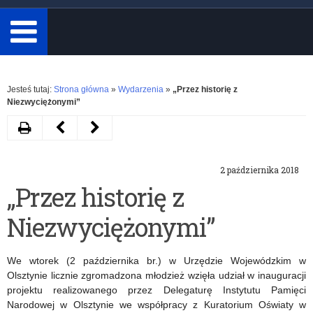
minimum
3
znaki.
Rozwiń
Jesteś tutaj:
Strona główna
»
Wydarzenia
»
„Przez historię z
Niezwyciężonymi”
Drukuj
Następny
Poprzedni
artykuł
artykuł
2 października 2018
Konferencja
Odsłonięcie
„Przez historię z
„Śladami
Pomnika
Niezwyciężonymi”
polskości
Brama
–
Pokoju
We wtorek (2 października br.) w Urzędzie Wojewódzkim w
Warmia
w
Olsztynie licznie zgromadzona młodzież wzięła udział w inauguracji
projektu realizowanego przez Delegaturę Instytutu Pamięci
i
Ełku
Narodowej w Olsztynie we współpracy z Kuratorium Oświaty w