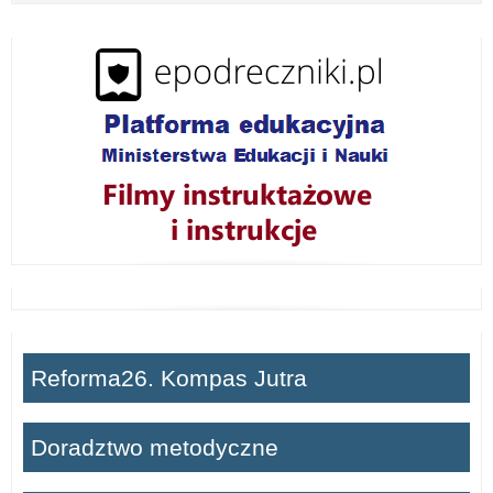
w
i
ń
Reforma26. Kompas Jutra
Doradztwo metodyczne