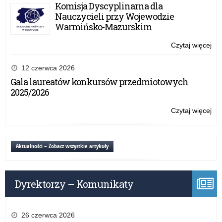
z
Komisja Dyscyplinarna dla
Ni
Nauczycieli przy Wojewodzie
Warmińsko-Mazurskim
Czytaj więcej
o:
„Pr
his
12 czerwca 2026
z
Gala laureatów konkursów przedmiotowych
Ni
2025/2026
Czytaj więcej
o:
„Pr
his
z
Aktualności – Zobacz wszystkie artykuły
Ni
Dyrektorzy – Komunikaty
26 czerwca 2026