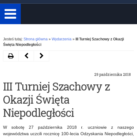
minimum
3
znaki.
Rozwiń
Jesteś tutaj:
Strona główna
»
Wydarzenia
»
III Turniej Szachowy z Okazji
Święta Niepodległości
Drukuj
Następny
Poprzedni
artykuł
artykuł
29 października 2018
Szkoły
Konferencje
III Turniej Szachowy z
z
OKE
Okazji Święta
Certyfikatem
Piłka
Niepodległości
Nożna
W sobotę 27 października 2018 r. uczniowie z naszego
w
województwa uczcili rocznicę 100-lecia Odzyskania Niepodległości,