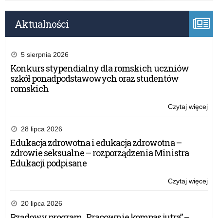
Aktualności
5 sierpnia 2026
Konkurs stypendialny dla romskich uczniów
szkół ponadpodstawowych oraz studentów
romskich
Czytaj więcej
o:
III
Tur
28 lipca 2026
Sz
Edukacja zdrowotna i edukacja zdrowotna –
z
zdrowie seksualne – rozporządzenia Ministra
Oka
Edukacji podpisane
Świ
Nie
Czytaj więcej
o:
III
Tur
20 lipca 2026
Sz
Rządowy program „Pracownie kompas jutra” –