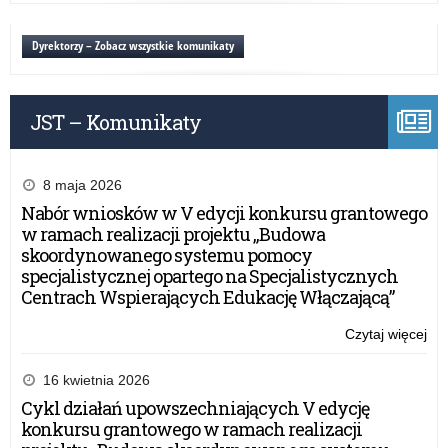
Tur
Sz
Dyrektorzy – Zobacz wszystkie komunikaty
z
Oka
Świ
JST – Komunikaty
Nie
8 maja 2026
Nabór wniosków w V edycji konkursu grantowego
w ramach realizacji projektu „Budowa
skoordynowanego systemu pomocy
specjalistycznej opartego na Specjalistycznych
Centrach Wspierających Edukację Włączającą”
Czytaj więcej
o:
III
Tur
16 kwietnia 2026
Sz
Cykl działań upowszechniających V edycję
z
konkursu grantowego w ramach realizacji
Oka