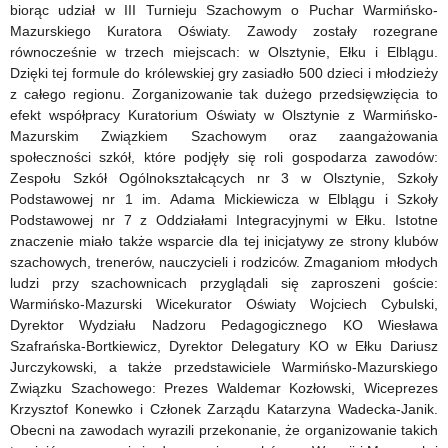
Szkole
biorąc udział w III Turnieju Szachowym o Puchar Warmińsko-
Mazurskiego Kuratora Oświaty. Zawody zostały rozegrane
równocześnie w trzech miejscach: w Olsztynie, Ełku i Elblągu.
Dzięki tej formule do królewskiej gry zasiadło 500 dzieci i młodzieży
z całego regionu. Zorganizowanie tak dużego przedsięwzięcia to
efekt współpracy Kuratorium Oświaty w Olsztynie z Warmińsko-
Mazurskim Związkiem Szachowym oraz zaangażowania
społeczności szkół, które podjęły się roli gospodarza zawodów:
Zespołu Szkół Ogólnokształcących nr 3 w Olsztynie, Szkoły
Podstawowej nr 1 im. Adama Mickiewicza w Elblągu i Szkoły
Podstawowej nr 7 z Oddziałami Integracyjnymi w Ełku. Istotne
znaczenie miało także wsparcie dla tej inicjatywy ze strony klubów
szachowych, trenerów, nauczycieli i rodziców. Zmaganiom młodych
ludzi przy szachownicach przyglądali się zaproszeni goście:
Warmińsko-Mazurski Wicekurator Oświaty Wojciech Cybulski,
Dyrektor Wydziału Nadzoru Pedagogicznego KO Wiesława
Szafrańska-Bortkiewicz, Dyrektor Delegatury KO w Ełku Dariusz
Jurczykowski, a także przedstawiciele Warmińsko-Mazurskiego
Związku Szachowego: Prezes Waldemar Kozłowski, Wiceprezes
Krzysztof Konewko i Członek Zarządu Katarzyna Wadecka-Janik.
Obecni na zawodach wyrazili przekonanie, że organizowanie takich