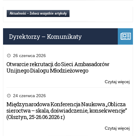
Tur
Sz
Aktualności – Zobacz wszystkie artykuły
z
Oka
Świ
Dyrektorzy – Komunikaty
Nie
26 czerwca 2026
Otwarcie rekrutacji do Sieci Ambasadorów
Unijnego Dialogu Młodzieżowego
Czytaj więcej
o:
III
Tur
24 czerwca 2026
Sz
Międzynarodowa Konferencja Naukowa „Oblicza
z
sieroctwa – skala, doświadczenie, konsekwencje”
Oka
(Olsztyn, 25-26.06.2026 r.)
Świ
Nie
Czytaj więcej
o:
III