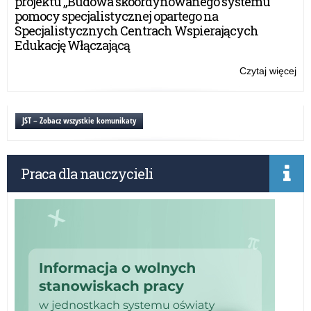
projektu „Budowa skoordynowanego systemu
Świ
pomocy specjalistycznej opartego na
Nie
Specjalistycznych Centrach Wspierających
Edukację Włączającą
Czytaj więcej
o:
III
Tur
Sz
JST – Zobacz wszystkie komunikaty
z
Oka
Świ
Praca dla nauczycieli
Nie