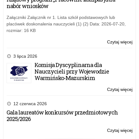
z
nabór wniosków
Oka
Świ
Załączniki Załącznik nr 1. Lista szkół podstawowych lub
Nie
placówek doskonalenia nauczycieli (1) (2) Data: 2026-07-20,
rozmiar: 16 KB
Czytaj więcej
o:
III
Tur
3 lipca 2026
Sz
Komisja Dyscyplinarna dla
z
Nauczycieli przy Wojewodzie
Oka
Warmińsko-Mazurskim
Świ
Nie
Czytaj więcej
o:
III
Tur
12 czerwca 2026
Sz
Gala laureatów konkursów przedmiotowych
z
2025/2026
Oka
Świ
Czytaj więcej
o:
Nie
III