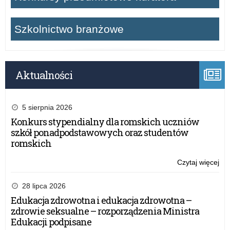
Szkolnictwo branżowe
Aktualności
5 sierpnia 2026
Konkurs stypendialny dla romskich uczniów
szkół ponadpodstawowych oraz studentów
romskich
Czytaj więcej
o:
Wo
Ob
28 lipca 2026
Pa
Edukacja zdrowotna i edukacja zdrowotna –
o
zdrowie seksualne – rozporządzenia Ministra
Bo
Edukacji podpisane
Kat