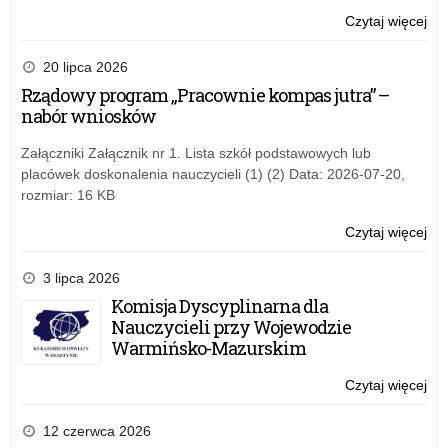
i
Czytaj więcej
o:
inn
Wo
mie
Ob
20 lipca 2026
kaź
Pa
Rządowy program „Pracownie kompas jutra” –
Po
o
nabór wniosków
Bo
Kat
Załączniki Załącznik nr 1. Lista szkół podstawowych lub
i
placówek doskonalenia nauczycieli (1) (2) Data: 2026-07-20,
inn
rozmiar: 16 KB
mie
kaź
Czytaj więcej
o:
Po
Wo
Ob
3 lipca 2026
Pa
Komisja Dyscyplinarna dla
o
Nauczycieli przy Wojewodzie
Bo
Warmińsko-Mazurskim
Kat
i
Czytaj więcej
o:
inn
Wo
mie
Ob
12 czerwca 2026
kaź