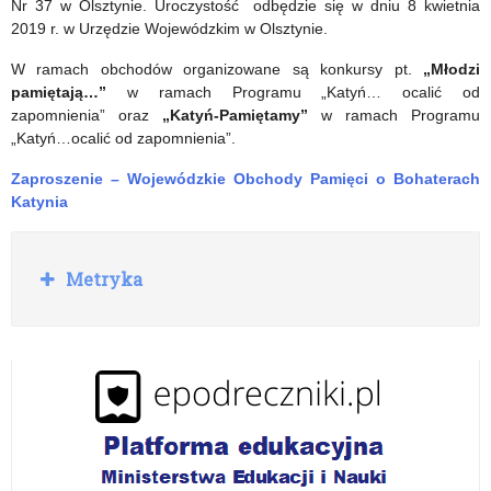
Nr 37 w Olsztynie. Uroczystość odbędzie się w dniu 8 kwietnia
2019 r. w Urzędzie Wojewódzkim w Olsztynie.
W ramach obchodów organizowane są konkursy pt.
„Młodzi
pamiętają…”
w ramach Programu „Katyń… ocalić od
zapomnienia” oraz
„Katyń-Pamiętamy”
w ramach Programu
„Katyń…ocalić od zapomnienia”.
Zaproszenie – Wojewódzkie Obchody Pamięci o Bohaterach
Katynia
R
Metryka
o
z
w
i
ń