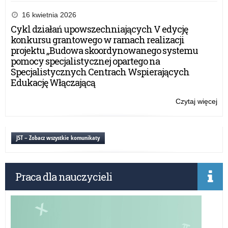
Wo
Ob
16 kwietnia 2026
Pa
Cykl działań upowszechniających V edycję
o
konkursu grantowego w ramach realizacji
Bo
projektu „Budowa skoordynowanego systemu
Kat
pomocy specjalistycznej opartego na
i
Specjalistycznych Centrach Wspierających
inn
Edukację Włączającą
mie
kaź
Czytaj więcej
o:
Po
Wo
Ob
Pa
JST – Zobacz wszystkie komunikaty
o
Bo
Kat
Praca dla nauczycieli
i
inn
mie
kaź
Po