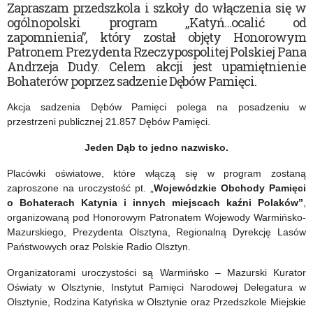
„Katyń…
dysfunkcją
Zapraszam przedszkola i szkoły do włączenia się w
ogólnopolski program „Katyń…ocalić od
ocalić
wzroku
zapomnienia”, który został objęty Honorowym
Patronem Prezydenta Rzeczypospolitej Polskiej Pana
od
Andrzeja Dudy. Celem akcji jest upamiętnienie
zapomnienia”
Bohaterów poprzez sadzenie Dębów Pamięci.
Akcja sadzenia Dębów Pamięci polega na posadzeniu w
przestrzeni publicznej 21.857 Dębów Pamięci.
Jeden Dąb to jedno nazwisko.
Placówki oświatowe, które włączą się w program zostaną
zaproszone na uroczystość pt. „
Wojewódzkie Obchody Pamięci
o Bohaterach Katynia i innych miejscach kaźni Polaków”
,
organizowaną pod Honorowym Patronatem Wojewody Warmińsko-
Mazurskiego, Prezydenta Olsztyna, Regionalną Dyrekcję Lasów
Państwowych oraz Polskie Radio Olsztyn.
Organizatorami uroczystości są Warmińsko – Mazurski Kurator
Oświaty w Olsztynie, Instytut Pamięci Narodowej Delegatura w
Olsztynie, Rodzina Katyńska w Olsztynie oraz Przedszkole Miejskie