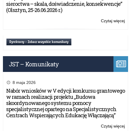
o
sieroctwa – skala, doświadczenie, konsekwencje”
Bo
(Olsztyn, 25-26.06.2026 r.)
Kat
i
Czytaj więcej
o:
inn
Wo
mie
Ob
kaź
Pa
Dyrektorzy – Zobacz wszystkie komunikaty
Po
o
Bo
Kat
JST – Komunikaty
i
inn
mie
kaź
8 maja 2026
Po
Nabór wniosków w V edycji konkursu grantowego
w ramach realizacji projektu „Budowa
skoordynowanego systemu pomocy
specjalistycznej opartego na Specjalistycznych
Centrach Wspierających Edukację Włączającą”
Czytaj więcej
o: