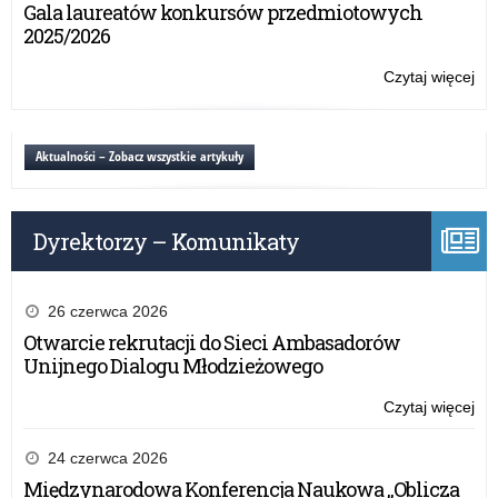
Pa
Gala laureatów konkursów przedmiotowych
Po
o
2025/2026
Bo
Kat
Czytaj więcej
o:
i
Wo
inn
Ob
mie
Pa
Aktualności – Zobacz wszystkie artykuły
kaź
o
Po
Bo
Kat
Dyrektorzy – Komunikaty
i
inn
mie
kaź
26 czerwca 2026
Po
Otwarcie rekrutacji do Sieci Ambasadorów
Unijnego Dialogu Młodzieżowego
Czytaj więcej
o:
Wo
Ob
24 czerwca 2026
Pa
Międzynarodowa Konferencja Naukowa „Oblicza