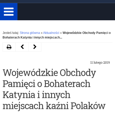
minimum
3
znaki.
Rozwiń
Jesteś tutaj:
Strona główna
»
Aktualności
»
Wojewódzkie Obchody Pamięci o
Bohaterach Katynia i innych miejscach...
Drukuj
Następny
Poprzedni
artykuł
artykuł
11 lutego 2019
Wojewódzki
Zapotrzebowania
Wojewódzkie Obchody
konkurs
na
Pamięci o Bohaterach
„Młodzi
podręczniki
pamiętają…”w
dla
Katynia i innych
ramach
uczniów
miejscach kaźni Polaków
Projektu
z