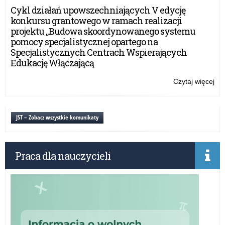
„Mł
Cykl działań upowszechniających V edycję
pa
konkursu grantowego w ramach realizacji
ra
projektu „Budowa skoordynowanego systemu
Pro
pomocy specjalistycznej opartego na
„K
Specjalistycznych Centrach Wspierających
oca
Edukację Włączającą
od
za
Czytaj więcej
o:
Wo
ko
„Mł
JST – Zobacz wszystkie komunikaty
pa
ra
Pro
Praca dla nauczycieli
„K
oca
od
za