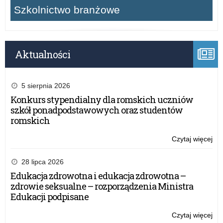
Szkolnictwo branżowe
Aktualności
5 sierpnia 2026
Konkurs stypendialny dla romskich uczniów
szkół ponadpodstawowych oraz studentów
romskich
Czytaj więcej
o:
Wo
ko
28 lipca 2026
„Mł
Edukacja zdrowotna i edukacja zdrowotna –
pa
zdrowie seksualne – rozporządzenia Ministra
ra
Edukacji podpisane
Pro
„K
Czytaj więcej
o:
oca