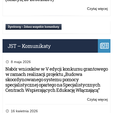
Pro
„K
Czytaj więcej
o:
oca
Wo
od
ko
za
„Mł
Dyrektorzy – Zobacz wszystkie komunikaty
pa
ra
Pro
JST – Komunikaty
„K
oca
od
za
8 maja 2026
Nabór wniosków w V edycji konkursu grantowego
w ramach realizacji projektu „Budowa
skoordynowanego systemu pomocy
specjalistycznej opartego na Specjalistycznych
Centrach Wspierających Edukację Włączającą”
Czytaj więcej
o:
Wo
ko
16 kwietnia 2026