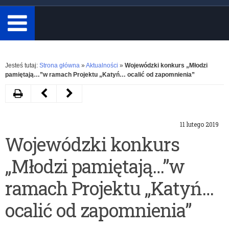
minimum
3
znaki.
Rozwiń
Jesteś tutaj:
Strona główna
»
Aktualności
»
Wojewódzki konkurs „Młodzi
pamiętają…”w ramach Projektu „Katyń… ocalić od zapomnienia”
Drukuj
Następny
Poprzedni
artykuł
artykuł
11 lutego 2019
Wojewódzki
Wojewódzkie
Wojewódzki konkurs
konkurs
Obchody
„Młodzi pamiętają…”w
„Katyń-
Pamięci
Pamiętamy”
o
ramach Projektu „Katyń…
w
Bohaterach
ocalić od zapomnienia”
ramach
Katynia