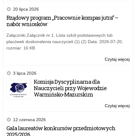
Wo
od
ko
20 lipca 2026
za
„Mł
Rządowy program „Pracownie kompas jutra” –
pa
nabór wniosków
ra
Pro
Załączniki Załącznik nr 1. Lista szkół podstawowych lub
„K
placówek doskonalenia nauczycieli (1) (2) Data: 2026-07-20,
oca
rozmiar: 16 KB
od
za
Czytaj więcej
o:
Wo
ko
3 lipca 2026
„Mł
Komisja Dyscyplinarna dla
pa
Nauczycieli przy Wojewodzie
ra
Warmińsko-Mazurskim
Pro
„K
Czytaj więcej
o:
oca
Wo
od
ko
12 czerwca 2026
za
„Mł
Gala laureatów konkursów przedmiotowych
pa
2025/2026