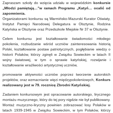
Programu
i
Zapraszam szkoły do wzięcia udziału w wojewódzkim
konkursie
„Młodzi pamiętają…”w ramach Programu „Katyń… ocalić od
„Katyń…
innych
zapomnienia.
ocalić
miejscach
Organizatorami konkursu są Warmińsko-Mazurski Kurator Oświaty,
Instytut Pamięci Narodowej Delegatura w Olsztynie, Rodzina
od
kaźni
Katyńska w Olsztynie oraz Przedszkole Miejskie Nr 37 w Olsztynie.
zapomnienia”
Polaków
Celem konkursu jest kształtowanie świadomości młodego
pokolenia, rozbudzanie wśród uczniów zainteresowania historią
Polski, kształtowanie postaw patriotycznych, pogłębianie wiedzy o
historii Polaków, którzy zginęli w Związku Sowieckim w latach II
wojny światowej, w tym o sprawie katyńskiej, rozwijanie i
kształtowanie wrażliwości artystycznej uczniów,
promowanie aktywności uczniów poprzez tworzenie autorskich
projektów, oraz wzmacnianie więzi międzypokoleniowych,
Konkurs
realizowany jest w 79. rocznicę Zbrodni Katyńskiej.
Zadaniem konkursowym jest opracowanie autorskiego, lirycznego
montażu muzycznego, który do tej pory nigdzie nie był publikowany.
Montaż muzyczno-liryczny powinien zobrazować losy Polaków w
latach 1939-1945 w Związku Sowieckim, w tym Polaków, którzy