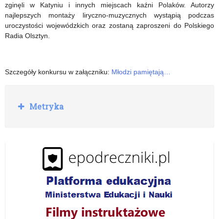
zginęli w Katyniu i innych miejscach kaźni Polaków. Autorzy
najlepszych montaży liryczno-muzycznych wystąpią podczas
uroczystości wojewódzkich oraz zostaną zaproszeni do Polskiego
Radia Olsztyn.
Szczegóły konkursu w załączniku:
Młodzi pamiętają…
R
Metryka
o
z
w
i
ń