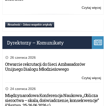
ra
Pro
Czytaj więcej
o:
„K
Wo
oca
ko
od
„Mł
Aktualności – Zobacz wszystkie artykuły
za
pa
ra
Pro
Dyrektorzy – Komunikaty
„K
oca
od
za
26 czerwca 2026
Otwarcie rekrutacji do Sieci Ambasadorów
Unijnego Dialogu Młodzieżowego
Czytaj więcej
o:
Wo
ko
24 czerwca 2026
„Mł
Międzynarodowa Konferencja Naukowa „Oblicza
pa
sieroctwa – skala, doświadczenie, konsekwencje”
ra
(Olsztyn, 25-26.06.2026 r.)