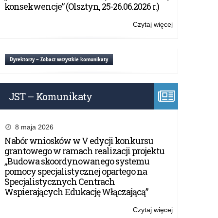
konsekwencje” (Olsztyn, 25-26.06.2026 r.)
Czytaj więcej
o:
Egzamin
gimnazjalny
2019
Dyrektorzy – Zobacz wszystkie komunikaty
JST – Komunikaty
8 maja 2026
Nabór wniosków w V edycji konkursu
grantowego w ramach realizacji projektu
„Budowa skoordynowanego systemu
pomocy specjalistycznej opartego na
Specjalistycznych Centrach
Wspierających Edukację Włączającą”
Czytaj więcej
o: