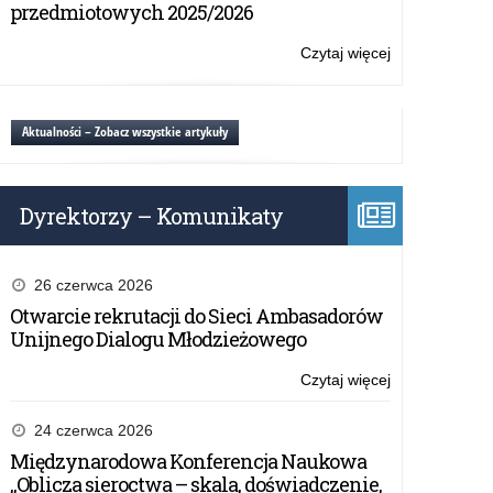
przedmiotowych 2025/2026
Czytaj więcej
o:
Egzamin
gimnazjalny
2019
Aktualności – Zobacz wszystkie artykuły
Dyrektorzy – Komunikaty
26 czerwca 2026
Otwarcie rekrutacji do Sieci Ambasadorów
Unijnego Dialogu Młodzieżowego
Czytaj więcej
o:
Egzamin
gimnazjalny
24 czerwca 2026
2019
Międzynarodowa Konferencja Naukowa
„Oblicza sieroctwa – skala, doświadczenie,