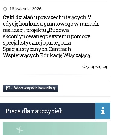
Egzamin
gimnazjalny
16 kwietnia 2026
2019
Cykl działań upowszechniających V
edycję konkursu grantowego w ramach
realizacji projektu „Budowa
skoordynowanego systemu pomocy
specjalistycznej opartego na
Specjalistycznych Centrach
Wspierających Edukację Włączającą
Czytaj więcej
o:
Egzamin
gimnazjalny
2019
JST – Zobacz wszystkie komunikaty
Praca dla nauczycieli