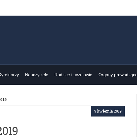
Dyrektorzy
Nauczyciele
Rodzice i uczniowie
Organy prowadząc
ny 2019
9 kwietnia 2019
ny 2019