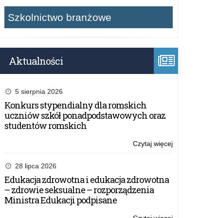
Szkolnictwo branżowe
Aktualności
5 sierpnia 2026
Konkurs stypendialny dla romskich
uczniów szkół ponadpodstawowych oraz
studentów romskich
Czytaj więcej
o:
Egzamin
gimnazjalny
28 lipca 2026
2019
Edukacja zdrowotna i edukacja zdrowotna
– zdrowie seksualne – rozporządzenia
Ministra Edukacji podpisane