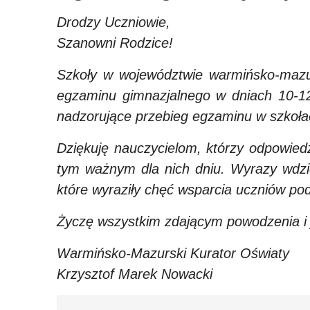
nami
Mazurski
Drodzy Uczniowie,
dwa
Kongres
Szanowni Rodzice!
dni
Zawodowy
Szkoły w województwie warmińsko-maz
egzaminu
egzaminu gimnazjalnego w dniach 10-12
gimnazjalnego
nadzorujące przebieg egzaminu w szkoła
Dziękuję nauczycielom, którzy odpowiedz
tym ważnym dla nich dniu. Wyrazy wdzię
które wyraziły chęć wsparcia uczniów p
Życzę wszystkim zdającym powodzenia i 
Warmińsko-Mazurski Kurator Oświaty
Krzysztof Marek Nowacki