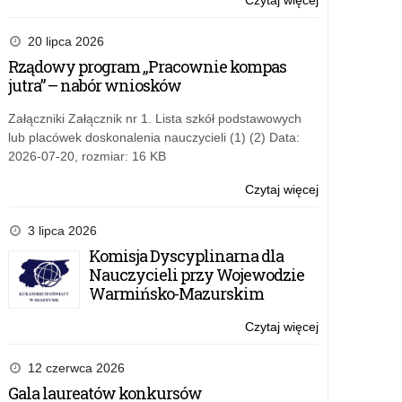
Czytaj więcej
o:
Egzamin
gimnazjalny
20 lipca 2026
2019
Rządowy program „Pracownie kompas
jutra” – nabór wniosków
Załączniki Załącznik nr 1. Lista szkół podstawowych
lub placówek doskonalenia nauczycieli (1) (2) Data:
2026-07-20, rozmiar: 16 KB
Czytaj więcej
o:
Egzamin
gimnazjalny
3 lipca 2026
2019
Komisja Dyscyplinarna dla
Nauczycieli przy Wojewodzie
Warmińsko-Mazurskim
Czytaj więcej
o:
Egzamin
gimnazjalny
12 czerwca 2026
2019
Gala laureatów konkursów