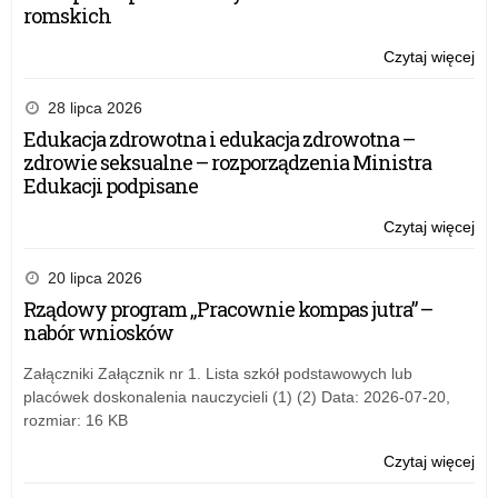
romskich
Czytaj więcej
o:
Do
do
28 lipca 2026
no
Edukacja zdrowotna i edukacja zdrowotna –
edu
zdrowie seksualne – rozporządzenia Ministra
–
Edukacji podpisane
pr
Ogó
Czytaj więcej
o:
Sie
Do
Edu
do
20 lipca 2026
(O
no
Rządowy program „Pracownie kompas jutra” –
edu
nabór wniosków
–
pr
Załączniki Załącznik nr 1. Lista szkół podstawowych lub
Ogó
placówek doskonalenia nauczycieli (1) (2) Data: 2026-07-20,
Sie
rozmiar: 16 KB
Edu
(O
Czytaj więcej
o:
Do