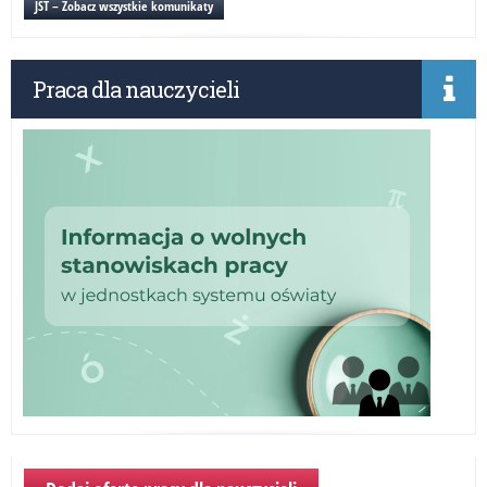
JST – Zobacz wszystkie komunikaty
edu
–
pr
Praca dla nauczycieli
Ogó
Sie
Edu
(O