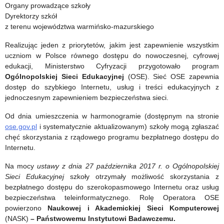
związanych
Organy prowadzące szkoły
Dyrektorzy szkół
z
z terenu województwa warmińsko-mazurskiego
zażywaniem
Realizując jeden z priorytetów, jakim jest zapewnienie wszystkim
substancji
uczniom w Polsce równego dostępu do nowoczesnej, cyfrowej
edukacji, Ministerstwo Cyfryzacji przygotowało program
psychoaktywnych
Ogólnopolskiej Sieci Edukacyjnej
(OSE). Sieć OSE zapewnia
dostęp do szybkiego Internetu, usług i treści edukacyjnych z
jednoczesnym zapewnieniem bezpieczeństwa sieci.
Od dnia umieszczenia w harmonogramie (dostępnym na stronie
ose.gov.pl
i systematycznie aktualizowanym) szkoły mogą zgłaszać
chęć skorzystania z rządowego programu bezpłatnego dostępu do
Internetu.
Na mocy
ustawy z dnia 27 października 2017 r. o Ogólnopolskiej
Sieci Edukacyjnej
szkoły otrzymały możliwość skorzystania z
bezpłatnego dostępu do szerokopasmowego Internetu oraz usług
bezpieczeństwa teleinformatycznego. Rolę Operatora OSE
powierzono
Naukowej i Akademickiej Sieci Komputerowej
(NASK)
– Państwowemu Instytutowi Badawczemu.