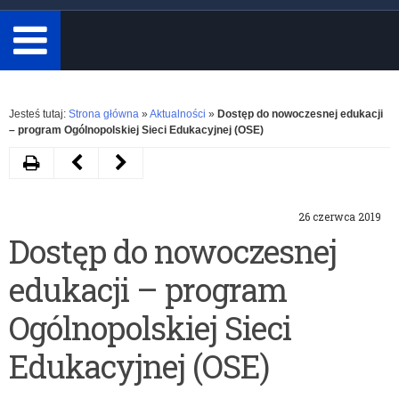
minimum
3
znaki.
Rozwiń
Jesteś tutaj:
Strona główna
»
Aktualności
»
Dostęp do nowoczesnej edukacji
– program Ogólnopolskiej Sieci Edukacyjnej (OSE)
Drukuj
Następny
Poprzedni
artykuł
artykuł
26 czerwca 2019
Narady
Apel
Dostęp do nowoczesnej
inaugurujące
do
edukacji – program
rok
rodziców
szkolny
w
Ogólnopolskiej Sieci
2019/2020
sprawie
Edukacyjnej (OSE)
niebezpieczeństw