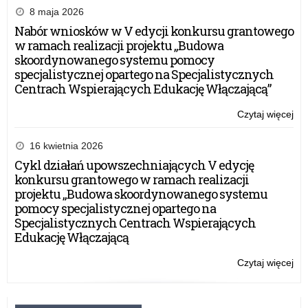
(O
8 maja 2026
Nabór wniosków w V edycji konkursu grantowego
w ramach realizacji projektu „Budowa
skoordynowanego systemu pomocy
specjalistycznej opartego na Specjalistycznych
Centrach Wspierających Edukację Włączającą”
Czytaj więcej
o:
Do
do
16 kwietnia 2026
no
Cykl działań upowszechniających V edycję
edu
konkursu grantowego w ramach realizacji
–
projektu „Budowa skoordynowanego systemu
pr
pomocy specjalistycznej opartego na
Ogó
Specjalistycznych Centrach Wspierających
Sie
Edukację Włączającą
Edu
(O
Czytaj więcej
o:
Do
do
no