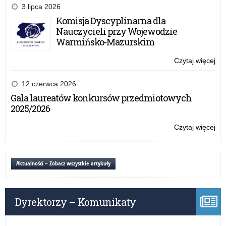
do
3 lipca 2026
no
Komisja Dyscyplinarna dla
edu
Nauczycieli przy Wojewodzie
–
Warmińsko-Mazurskim
pr
Ogó
Czytaj więcej
o:
Sie
Do
Edu
do
12 czerwca 2026
(O
no
Gala laureatów konkursów przedmiotowych
edu
2025/2026
–
pr
Czytaj więcej
o:
Ogó
Do
Sie
do
Edu
no
Aktualności – Zobacz wszystkie artykuły
(O
edu
–
pr
Dyrektorzy – Komunikaty
Ogó
Sie
Edu