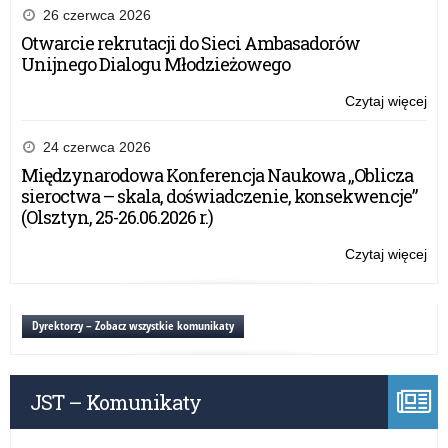
(O
26 czerwca 2026
Otwarcie rekrutacji do Sieci Ambasadorów
Unijnego Dialogu Młodzieżowego
Czytaj więcej
o:
Do
do
24 czerwca 2026
no
Międzynarodowa Konferencja Naukowa „Oblicza
edu
sieroctwa – skala, doświadczenie, konsekwencje”
–
(Olsztyn, 25-26.06.2026 r.)
pr
Ogó
Czytaj więcej
o:
Sie
Do
Edu
do
(O
no
Dyrektorzy – Zobacz wszystkie komunikaty
edu
–
pr
JST – Komunikaty
Ogó
Sie
Edu