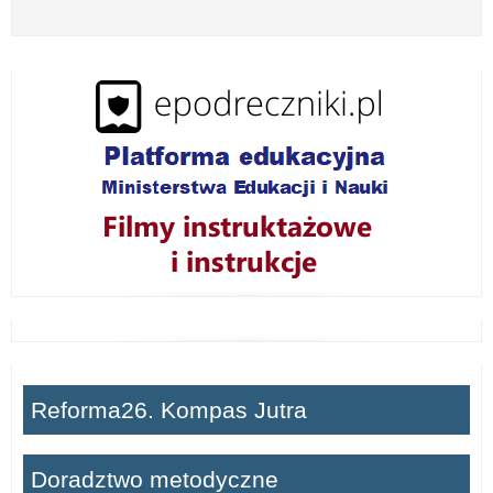
o
z
w
i
ń
Reforma26. Kompas Jutra
Doradztwo metodyczne