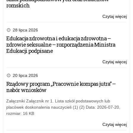
romskich
Czytaj więcej
o:
Ko
,,F
28 lipca 2026
Ści
Edukacja zdrowotna i edukacja zdrowotna –
ora
zdrowie seksualne – rozporządzenia Ministra
pr
Edukacji podpisane
,,D
dla
Czytaj więcej
o:
szk
Ko
,,F
20 lipca 2026
Ści
Rządowy program „Pracownie kompas jutra” –
ora
nabór wniosków
pr
,,D
Załączniki Załącznik nr 1. Lista szkół podstawowych lub
dla
placówek doskonalenia nauczycieli (1) (2) Data: 2026-07-20,
szk
rozmiar: 16 KB
Czytaj więcej
o:
Ko