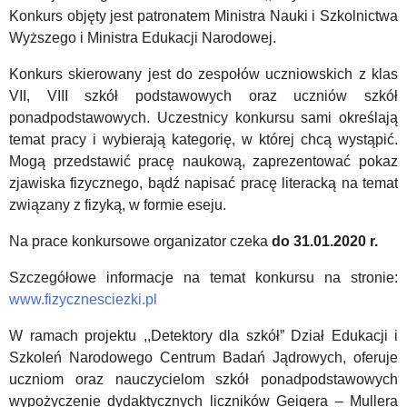
od
Słowianin”
Konkurs objęty jest patronatem Ministra Nauki i Szkolnictwa
9
–
Wyższego i Ministra Edukacji Narodowej.
lat
sukces
Konkurs skierowany jest do zespołów uczniowskich z klas
VII, VIII szkół podstawowych oraz uczniów szkół
naszej
ponadpodstawowych. Uczestnicy konkursu sami określają
uczennicy
temat pracy i wybierają kategorię, w której chcą wystąpić.
Mogą przedstawić pracę naukową, zaprezentować pokaz
zjawiska fizycznego, bądź napisać pracę literacką na temat
związany z fizyką, w formie eseju.
Na prace konkursowe organizator czeka
do 31.01.2020 r.
Szczegółowe informacje na temat konkursu na stronie:
www.fizycznesciezki.pl
W ramach projektu ,,Detektory dla szkół” Dział Edukacji i
Szkoleń Narodowego Centrum Badań Jądrowych, oferuje
uczniom oraz nauczycielom szkół ponadpodstawowych
wypożyczenie dydaktycznych liczników Geigera – Mullera