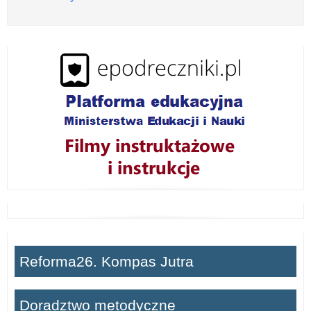
o
z
w
i
ń
Reforma26. Kompas Jutra
Doradztwo metodyczne