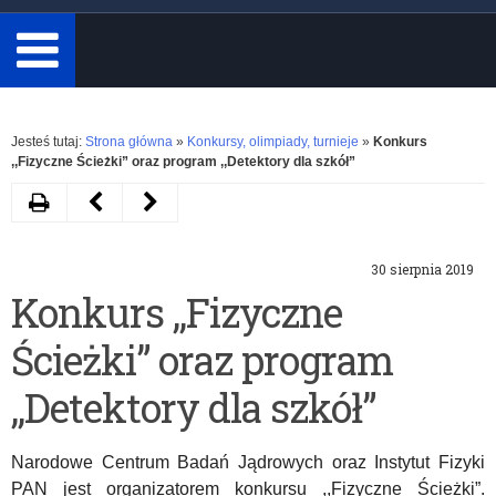
minimum
3
znaki.
Rozwiń
Jesteś tutaj:
Strona główna
»
Konkursy, olimpiady, turnieje
»
Konkurs
,,Fizyczne Ścieżki” oraz program ,,Detektory dla szkół”
Drukuj
Następny
Poprzedni
artykuł
artykuł
30 sierpnia 2019
Konkurs
Gala
Konkurs ,,Fizyczne
im.
finałowa
Ścieżki” oraz program
Stanisława
10.
Jopka
edycji
,,Detektory dla szkół”
dla
konkursu
Narodowe Centrum Badań Jądrowych oraz Instytut Fizyki
uczniów
„Papież
PAN jest organizatorem konkursu ,,Fizyczne Ścieżki”.