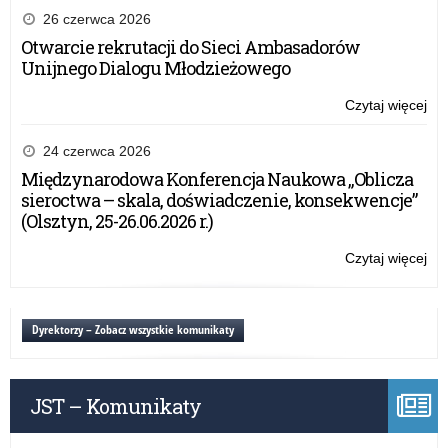
26 czerwca 2026
Otwarcie rekrutacji do Sieci Ambasadorów
Unijnego Dialogu Młodzieżowego
Czytaj więcej
o:
Ko
,,F
24 czerwca 2026
Ści
Międzynarodowa Konferencja Naukowa „Oblicza
ora
sieroctwa – skala, doświadczenie, konsekwencje”
pr
(Olsztyn, 25-26.06.2026 r.)
,,D
dla
Czytaj więcej
o:
szk
Ko
,,F
Ści
Dyrektorzy – Zobacz wszystkie komunikaty
ora
pr
,,D
JST – Komunikaty
dla
szk