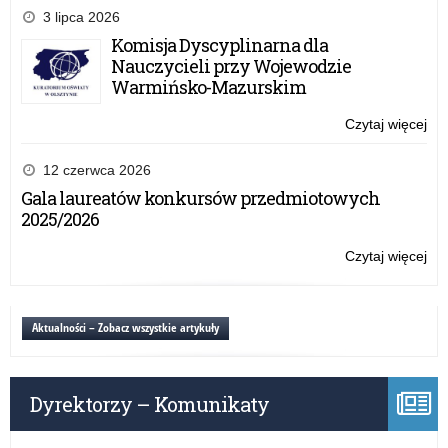
,,F
3 lipca 2026
Ści
Komisja Dyscyplinarna dla
ora
Nauczycieli przy Wojewodzie
pr
Warmińsko-Mazurskim
,,D
dla
Czytaj więcej
o:
szk
Ko
,,F
12 czerwca 2026
Ści
Gala laureatów konkursów przedmiotowych
ora
2025/2026
pr
,,D
Czytaj więcej
o:
dla
Ko
szk
,,F
Ści
Aktualności – Zobacz wszystkie artykuły
ora
pr
,,D
Dyrektorzy – Komunikaty
dla
szk