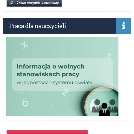
Ści
JST – Zobacz wszystkie komunikaty
ora
pr
,,D
Praca dla nauczycieli
dla
szk