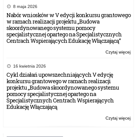
8 maja 2026
Nabór wniosków w V edycji konkursu grantowego
w ramach realizacji projektu „Budowa
skoordynowanego systemu pomocy
specjalistycznej opartego na Specjalistycznych
Centrach Wspierających Edukację Włączającą”
Czytaj więcej
o:
Ko
,,F
16 kwietnia 2026
Ści
Cykl działań upowszechniających V edycję
ora
konkursu grantowego w ramach realizacji
pr
projektu „Budowa skoordynowanego systemu
,,D
pomocy specjalistycznej opartego na
dla
Specjalistycznych Centrach Wspierających
szk
Edukację Włączającą
Czytaj więcej
o:
Ko
,,F