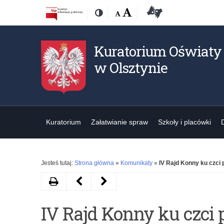
Przejdź
Przejdź
Dostępność
Rozmiar
Domyślna
Wielka
Deklaracja
Kontrast
do
do
czcionki:
dostępności
treśći
nawigacji
Kuratorium Oświaty
w Olsztynie
Kuratorium
Załatwianie spraw
Szkoły i placówki
Jesteś tutaj:
Strona główna
»
Komunikaty
»
IV Rajd Konny ku czci
Drukuj
Następny
Poprzedni
artykuł
artykuł
IV Rajd Konny ku czci
Obowiązek
Program