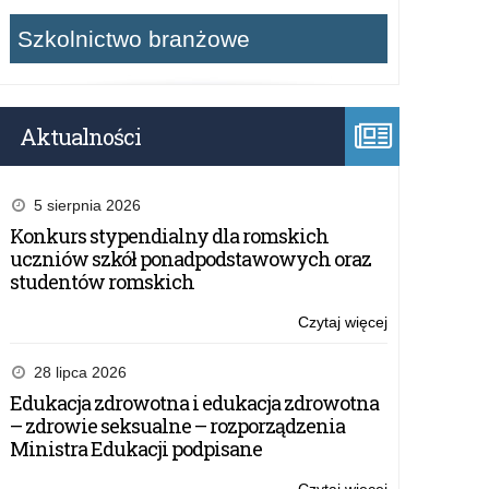
Szkolnictwo branżowe
Aktualności
5 sierpnia 2026
Konkurs stypendialny dla romskich
uczniów szkół ponadpodstawowych oraz
studentów romskich
Czytaj więcej
o:
IV
Rajd
28 lipca 2026
Konny
Edukacja zdrowotna i edukacja zdrowotna
ku
– zdrowie seksualne – rozporządzenia
czci
Ministra Edukacji podpisane
płk
Zygmunta