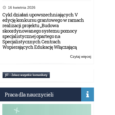
IV
Rajd
16 kwietnia 2026
Konny
Cykl działań upowszechniających V
ku
edycję konkursu grantowego w ramach
czci
realizacji projektu „Budowa
płk
skoordynowanego systemu pomocy
Zygmunta
specjalistycznej opartego na
Szendzielarza
Specjalistycznych Centrach
ps.
Wspierających Edukację Włączającą
Łupaszka
Czytaj więcej
o:
IV
Rajd
Konny
JST – Zobacz wszystkie komunikaty
ku
czci
płk
Praca dla nauczycieli
Zygmunta
Szendzielarza
ps.
Łupaszka