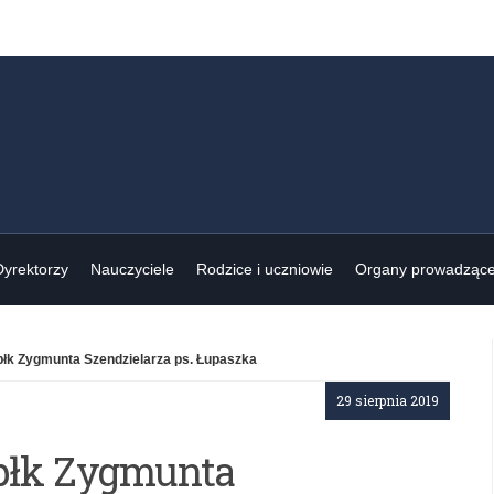
Dyrektorzy
Nauczyciele
Rodzice i uczniowie
Organy prowadząc
 płk Zygmunta Szendzielarza ps. Łupaszka
29 sierpnia 2019
 płk Zygmunta