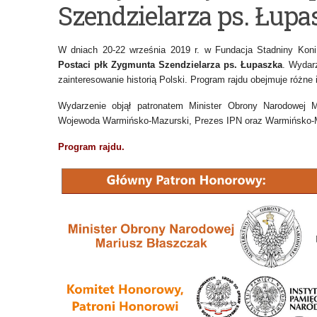
Szendzielarza ps. Łupa
informacyjny
Aktywni
–
Błękitni
W dniach 20-22 września 2019 r. w Fundacja Stadniny Koni
Organizowanie
–
Postaci płk Zygmunta Szendzielarza ps. Łupaszka
. Wydar
zainteresowanie historią Polski. Program rajdu obejmuje różne
praktycznej
szkoła
Wydarzenie objął patronatem Minister Obrony Narodowej
nauki
przyjazna
Wojewoda Warmińsko-Mazurski, Prezes IPN oraz Warmińsko-M
zawodu
wodzie
Program rajdu.
za
granicą