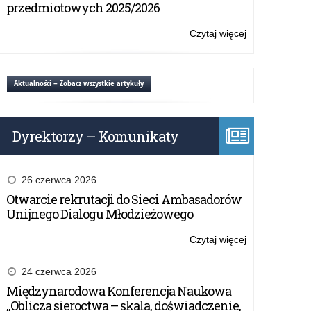
ku
przedmiotowych 2025/2026
czci
płk
Czytaj więcej
o:
Zygmunta
IV
Szendzielarza
Rajd
ps.
Konny
Aktualności – Zobacz wszystkie artykuły
Łupaszka
ku
czci
płk
Dyrektorzy – Komunikaty
Zygmunta
Szendzielarza
ps.
Łupaszka
26 czerwca 2026
Otwarcie rekrutacji do Sieci Ambasadorów
Unijnego Dialogu Młodzieżowego
Czytaj więcej
o:
IV
Rajd
24 czerwca 2026
Konny
Międzynarodowa Konferencja Naukowa
ku
„Oblicza sieroctwa – skala, doświadczenie,