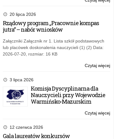
Czytaj więcej
o:
Szendzielarza
IV
ps.
Rajd
20 lipca 2026
Łupaszka
Konny
Rządowy program „Pracownie kompas
ku
jutra” – nabór wniosków
czci
płk
Załączniki Załącznik nr 1. Lista szkół podstawowych
Zygmunta
lub placówek doskonalenia nauczycieli (1) (2) Data:
Szendzielarza
2026-07-20, rozmiar: 16 KB
ps.
Łupaszka
Czytaj więcej
o:
IV
Rajd
3 lipca 2026
Konny
Komisja Dyscyplinarna dla
ku
Nauczycieli przy Wojewodzie
czci
Warmińsko-Mazurskim
płk
Zygmunta
Czytaj więcej
o:
Szendzielarza
IV
ps.
Rajd
12 czerwca 2026
Łupaszka
Konny
Gala laureatów konkursów