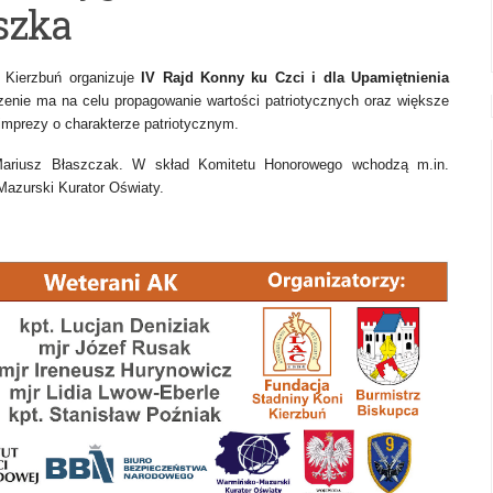
szka
 Kierzbuń organizuje
IV Rajd Konny ku Czci i dla Upamiętnienia
zenie ma na celu propagowanie wartości patriotycznych oraz większe
 imprezy o charakterze patriotycznym.
 Mariusz Błaszczak. W skład Komitetu Honorowego wchodzą m.in.
azurski Kurator Oświaty.