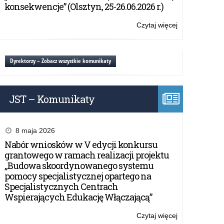
czci
konsekwencje” (Olsztyn, 25-26.06.2026 r.)
płk
Zygmunta
Czytaj więcej
o:
Szendzielarza
IV
ps.
Rajd
Łupaszka
Konny
Dyrektorzy – Zobacz wszystkie komunikaty
ku
czci
płk
JST – Komunikaty
Zygmunta
Szendzielarza
ps.
Łupaszka
8 maja 2026
Nabór wniosków w V edycji konkursu
grantowego w ramach realizacji projektu
„Budowa skoordynowanego systemu
pomocy specjalistycznej opartego na
Specjalistycznych Centrach
Wspierających Edukację Włączającą”
Czytaj więcej
o: