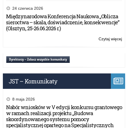
Na
po
24 czerwca 2026
„Ga
Międzynarodowa Konferencja Naukowa „Oblicza
dla
sieroctwa – skala, doświadczenie, konsekwencje”
Nie
(Olsztyn, 25-26.06.2026 r.)
Czytaj więcej
o:
Na
po
„Ga
Dyrektorzy – Zobacz wszystkie komunikaty
dla
Nie
JST – Komunikaty
8 maja 2026
Nabór wniosków w V edycji konkursu grantowego
w ramach realizacji projektu „Budowa
skoordynowanego systemu pomocy
specjalistycznej opartego na Specjalistycznych