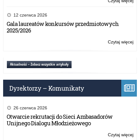
Czytaj więcej
o:
Na
po
12 czerwca 2026
„Ga
Gala laureatów konkursów przedmiotowych
dla
2025/2026
Nie
Czytaj więcej
o:
Na
po
„Ga
Aktualności – Zobacz wszystkie artykuły
dla
Nie
Dyrektorzy – Komunikaty
26 czerwca 2026
Otwarcie rekrutacji do Sieci Ambasadorów
Unijnego Dialogu Młodzieżowego
Czytaj więcej
o: