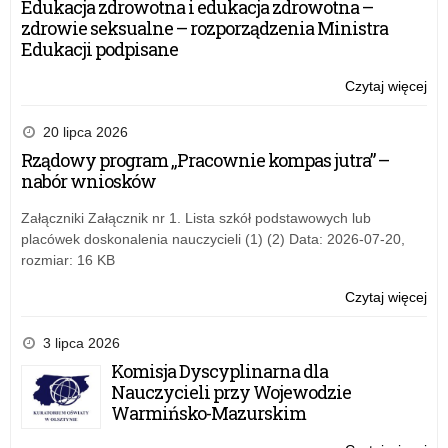
Edukacja zdrowotna i edukacja zdrowotna –
dla
zdrowie seksualne – rozporządzenia Ministra
Nie
Edukacji podpisane
Czytaj więcej
o:
Na
po
20 lipca 2026
„Ga
Rządowy program „Pracownie kompas jutra” –
dla
nabór wniosków
Nie
Załączniki Załącznik nr 1. Lista szkół podstawowych lub
placówek doskonalenia nauczycieli (1) (2) Data: 2026-07-20,
rozmiar: 16 KB
Czytaj więcej
o:
Na
po
3 lipca 2026
„Ga
Komisja Dyscyplinarna dla
dla
Nauczycieli przy Wojewodzie
Nie
Warmińsko-Mazurskim