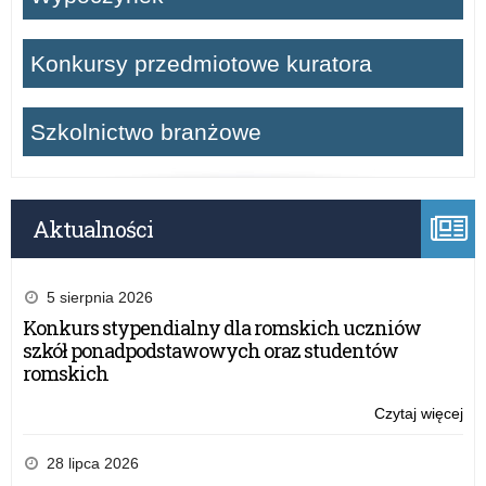
Konkursy przedmiotowe kuratora
Szkolnictwo branżowe
Aktualności
5 sierpnia 2026
Konkurs stypendialny dla romskich uczniów
szkół ponadpodstawowych oraz studentów
romskich
Czytaj więcej
o:
Na
po
28 lipca 2026
„Ga