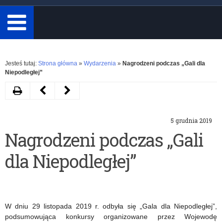
minimum
3
znaki.
Rozwiń
Jesteś tutaj:
Strona główna
»
Wydarzenia
»
Nagrodzeni podczas „Gali dla
Niepodległej”
Drukuj
Następny
Poprzedni
artykuł
artykuł
5 grudnia 2019
Akcja
I
Nagrodzeni podczas „Gali
„Razem
Mazurski
dla Niepodległej”
na
Zjazd
Święta”
Doradców
–
Metodycznych
W dniu 29 listopada 2019 r. odbyła się „Gala dla Niepodległej”,
MEN
podsumowująca konkursy organizowane przez Wojewodę