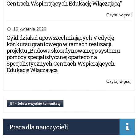
Centrach Wspierających Edukację Włączającą”
Czytaj więcej
o:
Na
po
16 kwietnia 2026
„Ga
Cykl działań upowszechniających V edycję
dla
konkursu grantowego w ramach realizacji
Nie
projektu „Budowa skoordynowanego systemu
pomocy specjalistycznej opartego na
Specjalistycznych Centrach Wspierających
Edukację Włączającą
Czytaj więcej
o:
Na
po
„Ga
JST – Zobacz wszystkie komunikaty
dla
Nie
Praca dla nauczycieli