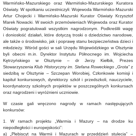
Warmińsko-Mazurskiego oraz Warmińsko-Mazurskiego Kuratora
Oświaty. W spotkaniu uczestniczyli: Wojewoda Warmińsko-Mazurski
Artur Chojecki i Warmińsko-Mazurski Kurator Oświaty Krzysztof
Marek Nowacki. W swoich przemówieniach Wojewoda oraz Kurator
Oświaty pogratulowali wszystkim nagrodzonym. Podkreślili wagę
i doniosłość działań, które dotyczą troski o dziedzictwo narodowe,
ale także o środowisko, jak i poprawę stanu bezpieczeństwa dzieci i
młodzieży. Wśród gości w sali Urzędu Wojewódzkiego w Olsztynie
byli obecni m.in. Dyrektor Instytutu Północnego im. Wojciecha
Kętrzyńskiego w Olsztynie – dr Jerzy Kiełbik, Prezes
Stowarzyszenia
Klub Historyczny im. Stefana Roweckiego „Grota”
z
siedzibą w Olsztynie
–
Szczepan Worobiej, Członkowie komisji i
kapituł konkursowych, dyrektorzy szkół i przedszkoli, nauczyciele,
koordynatorzy szkolnych projektów w poszczególnych konkursach
oraz nagrodzeni i wyróżnieni uczniowie.
W czasie gali wręczono nagrody w ramach następujących
konkursów:
1. W ramach projektu „Warmia i Mazury – na drodze ku
niepodległości i europejskości”:
a) „Plebiscyt na Warmii i Mazurach w przeddzień stulecia” –