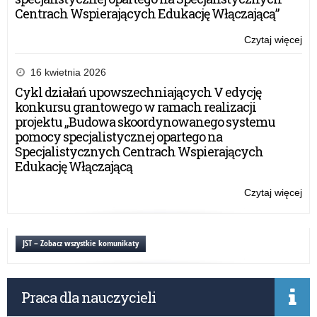
Centrach Wspierających Edukację Włączającą”
Czytaj więcej
o:
Ży
dla
16 kwietnia 2026
Ós
Cykl działań upowszechniających V edycję
konkursu grantowego w ramach realizacji
projektu „Budowa skoordynowanego systemu
pomocy specjalistycznej opartego na
Specjalistycznych Centrach Wspierających
Edukację Włączającą
Czytaj więcej
o:
Ży
dla
Ós
JST – Zobacz wszystkie komunikaty
Praca dla nauczycieli