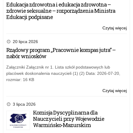
Ós
Edukacja zdrowotna i edukacja zdrowotna –
zdrowie seksualne – rozporządzenia Ministra
Edukacji podpisane
Czytaj więcej
o:
Ży
dla
20 lipca 2026
Ós
Rządowy program „Pracownie kompas jutra” –
nabór wniosków
Załączniki Załącznik nr 1. Lista szkół podstawowych lub
placówek doskonalenia nauczycieli (1) (2) Data: 2026-07-20,
rozmiar: 16 KB
Czytaj więcej
o:
Ży
dla
3 lipca 2026
Ós
Komisja Dyscyplinarna dla
Nauczycieli przy Wojewodzie
Warmińsko-Mazurskim