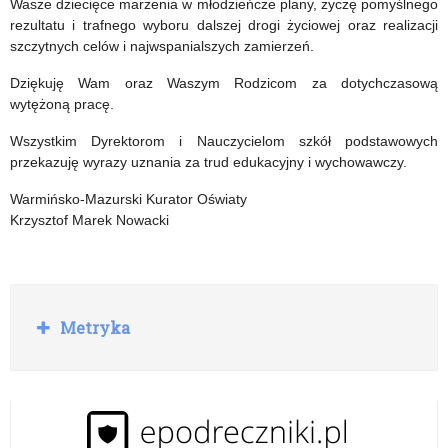
Wasze dziecięce marzenia w młodzieńcze plany, życzę pomyślnego
rezultatu i trafnego wyboru dalszej drogi życiowej oraz realizacji
szczytnych celów i najwspanialszych zamierzeń.
Dziękuję Wam oraz Waszym Rodzicom za dotychczasową
wytężoną pracę.
Wszystkim Dyrektorom i Nauczycielom szkół podstawowych
przekazuję wyrazy uznania za trud edukacyjny i wychowawczy.
Warmińsko-Mazurski Kurator Oświaty
Krzysztof Marek Nowacki
R
Metryka
o
z
w
i
ń