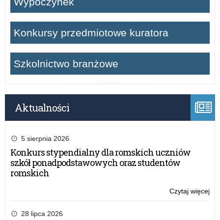
Wypoczynek
Konkursy przedmiotowe kuratora
Szkolnictwo branżowe
Aktualności
5 sierpnia 2026
Konkurs stypendialny dla romskich uczniów
szkół ponadpodstawowych oraz studentów
romskich
Czytaj więcej
o:
Ży
dla
28 lipca 2026