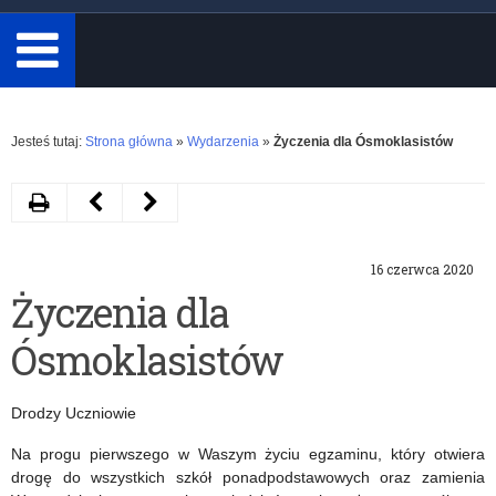
minimum
3
znaki.
Rozwiń
Jesteś tutaj:
Strona główna
»
Wydarzenia
»
Życzenia dla Ósmoklasistów
Drukuj
Następny
Poprzedni
artykuł
artykuł
16 czerwca 2020
#Młodzi
Informacja
Życzenia dla
Dla
o
Ósmoklasistów
Historii
egzaminie
2020
ósmoklasisty
Drodzy Uczniowie
Na progu pierwszego w Waszym życiu egzaminu, który otwiera
drogę do wszystkich szkół ponadpodstawowych oraz zamienia