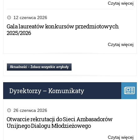
Czytaj więcej
o:
Ży
dla
12 czerwca 2026
Ós
Gala laureatów konkursów przedmiotowych
2025/2026
Czytaj więcej
o:
Ży
dla
Ós
Aktualności – Zobacz wszystkie artykuły
Dyrektorzy – Komunikaty
26 czerwca 2026
Otwarcie rekrutacji do Sieci Ambasadorów
Unijnego Dialogu Młodzieżowego
Czytaj więcej
o: