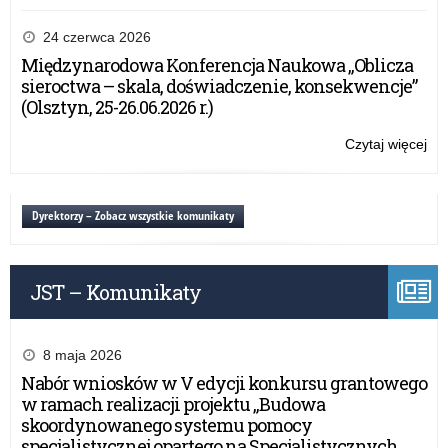
Ży
dla
24 czerwca 2026
Ós
Międzynarodowa Konferencja Naukowa „Oblicza
sieroctwa – skala, doświadczenie, konsekwencje”
(Olsztyn, 25-26.06.2026 r.)
Czytaj więcej
o:
Ży
dla
Ós
Dyrektorzy – Zobacz wszystkie komunikaty
JST – Komunikaty
8 maja 2026
Nabór wniosków w V edycji konkursu grantowego
w ramach realizacji projektu „Budowa
skoordynowanego systemu pomocy
specjalistycznej opartego na Specjalistycznych