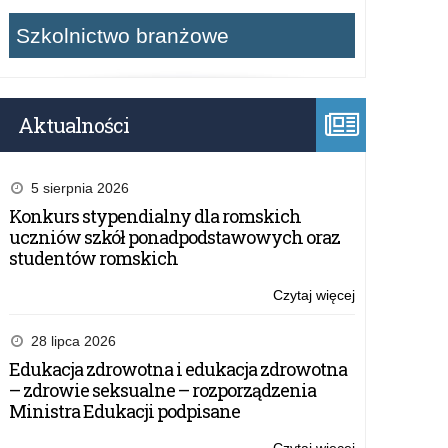
Szkolnictwo branżowe
Aktualności
5 sierpnia 2026
Konkurs stypendialny dla romskich
uczniów szkół ponadpodstawowych oraz
studentów romskich
Czytaj więcej
o:
Zaproszenie
do
28 lipca 2026
udziału
Edukacja zdrowotna i edukacja zdrowotna
w
– zdrowie seksualne – rozporządzenia
działaniu
Ministra Edukacji podpisane
„Edukacja
zdalna”