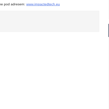
pne pod adresem:
www.impactedtech.eu