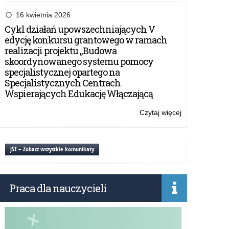
Zaproszenie
do
16 kwietnia 2026
udziału
Cykl działań upowszechniających V
w
edycję konkursu grantowego w ramach
działaniu
realizacji projektu „Budowa
„Edukacja
skoordynowanego systemu pomocy
zdalna”
specjalistycznej opartego na
w
Specjalistycznych Centrach
ramach
Wspierających Edukację Włączającą
projektu
IMPACT
Czytaj więcej
o:
EdTech
Zaproszenie
do
udziału
JST – Zobacz wszystkie komunikaty
w
działaniu
„Edukacja
Praca dla nauczycieli
zdalna”
w
ramach
projektu