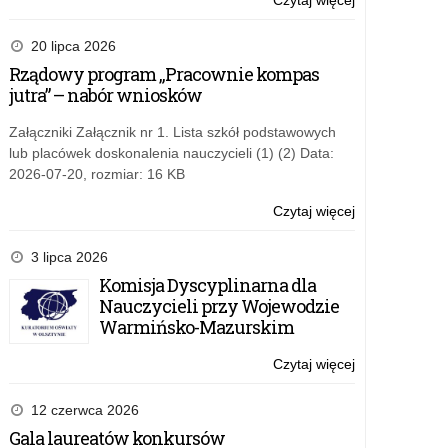
Czytaj więcej
o:
w
Zaproszenie
ramach
do
20 lipca 2026
projektu
udziału
Rządowy program „Pracownie kompas
IMPACT
w
jutra” – nabór wniosków
EdTech
działaniu
„Edukacja
Załączniki Załącznik nr 1. Lista szkół podstawowych
zdalna”
lub placówek doskonalenia nauczycieli (1) (2) Data:
w
2026-07-20, rozmiar: 16 KB
ramach
projektu
Czytaj więcej
o:
IMPACT
Zaproszenie
EdTech
do
3 lipca 2026
udziału
Komisja Dyscyplinarna dla
w
Nauczycieli przy Wojewodzie
działaniu
Warmińsko-Mazurskim
„Edukacja
zdalna”
Czytaj więcej
o:
w
Zaproszenie
ramach
do
12 czerwca 2026
projektu
udziału
Gala laureatów konkursów
IMPACT