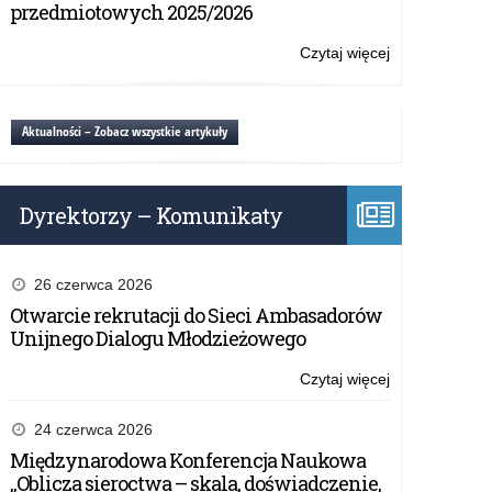
w
przedmiotowych 2025/2026
EdTech
działaniu
„Edukacja
Czytaj więcej
o:
zdalna”
Zaproszenie
w
do
ramach
udziału
Aktualności – Zobacz wszystkie artykuły
projektu
w
IMPACT
działaniu
EdTech
„Edukacja
Dyrektorzy – Komunikaty
zdalna”
w
ramach
projektu
26 czerwca 2026
IMPACT
Otwarcie rekrutacji do Sieci Ambasadorów
EdTech
Unijnego Dialogu Młodzieżowego
Czytaj więcej
o:
Zaproszenie
do
24 czerwca 2026
udziału
Międzynarodowa Konferencja Naukowa
w
„Oblicza sieroctwa – skala, doświadczenie,