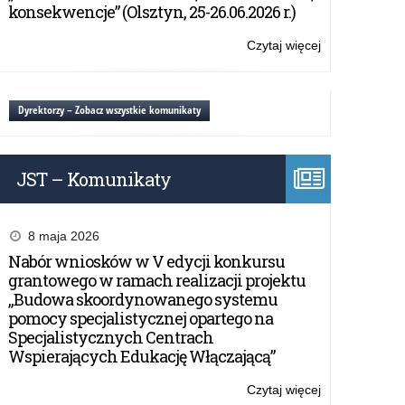
działaniu
konsekwencje” (Olsztyn, 25-26.06.2026 r.)
„Edukacja
zdalna”
Czytaj więcej
o:
w
Zaproszenie
ramach
do
projektu
udziału
Dyrektorzy – Zobacz wszystkie komunikaty
IMPACT
w
EdTech
działaniu
„Edukacja
JST – Komunikaty
zdalna”
w
ramach
projektu
8 maja 2026
IMPACT
Nabór wniosków w V edycji konkursu
EdTech
grantowego w ramach realizacji projektu
„Budowa skoordynowanego systemu
pomocy specjalistycznej opartego na
Specjalistycznych Centrach
Wspierających Edukację Włączającą”
Czytaj więcej
o: