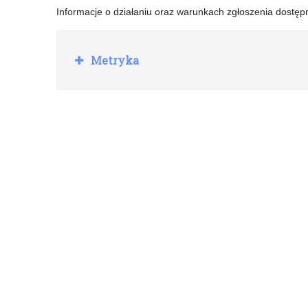
Informacje o działaniu oraz warunkach zgłoszenia dostę
R
Metryka
o
z
w
i
ń