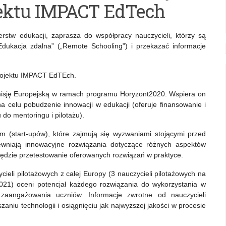
jektu IMPACT EdTech
terstw edukacji, zaprasza do współpracy nauczycieli, którzy są
Edukacja zdalna” („Remote Schooling”) i przekazać informacje
projektu IMPACT EdTEch.
isję Europejską w ramach programu Horyzont2020. Wspiera on
na celu pobudzenie innowacji w edukacji (oferuje finansowanie i
do mentoringu i pilotażu).
m (start‑upów), które zajmują się wyzwaniami stojącymi przed
wniają innowacyjne rozwiązania dotyczące różnych aspektów
będzie przetestowanie oferowanych rozwiązań w praktyce.
ieli pilotażowych z całej Europy (3 nauczycieli pilotażowych na
 2021) oceni potencjał każdego rozwiązania do wykorzystania w
zaangażowania uczniów. Informacje zwrotne od nauczycieli
aniu technologii i osiągnięciu jak najwyższej jakości w procesie