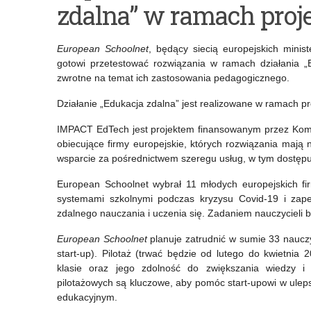
zdalna” w ramach pro
on-
międzyprzedmiotowa
line
kształcenia
European Schoolnet
, będący siecią europejskich minis
„Zawsze
ogólnego
gotowi przetestować rozwiązania w ramach działania „
zwrotne na temat ich zastosowania pedagogicznego.
jest
i
Działanie „Edukacja zdalna” jest realizowane w ramach 
jakieś
zawodowego”
wyjście”
–
IMPACT EdTech jest projektem finansowanym przez Kom
obiecujące firmy europejskie, których rozwiązania mają 
konferencja
wsparcie za pośrednictwem szeregu usług, w tym dostępu 
online
European Schoolnet wybrał 11 młodych europejskich fir
systemami szkolnymi podczas kryzysu Covid‑19 i zape
zdalnego nauczania i uczenia się. Zadaniem nauczycieli 
European Schoolnet
planuje zatrudnić w sumie 33 nauczyc
start‑up). Pilotaż (trwać będzie od lutego do kwietnia
klasie oraz jego zdolność do zwiększania wiedzy i 
pilotażowych są kluczowe, aby pomóc start‑upowi w ulepsz
edukacyjnym.