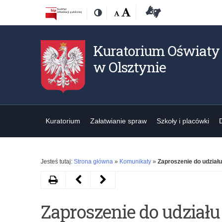
Przejdź
Przejdź
Dostępność
Rozmiar
Domyślna
Wielka
Deklaracja
Kontrast
do
do
czcionki:
dostępności
treśći
nawigacji
Kuratorium Oświaty
w Olsztynie
Kuratorium
Załatwianie spraw
Szkoły i placówki
Jesteś tutaj:
Strona główna
»
Komunikaty
»
Zaproszenie do udziału
Drukuj
Następny
Poprzedni
artykuł
artykuł
Zaproszenie do udziału
Poradnia
„Korelacja