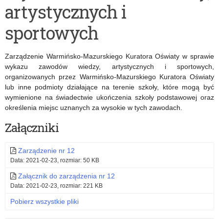
artystycznych i
ponadpodstawowych
sprawie
sportowych
określenia
terminów
Zarządzenie Warmińsko-Mazurskiego Kuratora Oświaty w sprawie
przeprowadzania
wykazu zawodów wiedzy, artystycznych i sportowych,
organizowanych przez Warmińsko-Mazurskiego Kuratora Oświaty
postępowania
lub inne podmioty działające na terenie szkoły, które mogą być
rekrutacyjnego
wymienione na świadectwie ukończenia szkoły podstawowej oraz
określenia miejsc uznanych za wysokie w tych zawodach.
i
Załączniki
postępowania
uzupełniającego,
Zarządzenie nr 12
w
Data: 2021-02-23, rozmiar: 50 KB
Załącznik do zarządzenia nr 12
tym
Data: 2021-02-23, rozmiar: 221 KB
terminów
Pobierz wszystkie pliki
składania