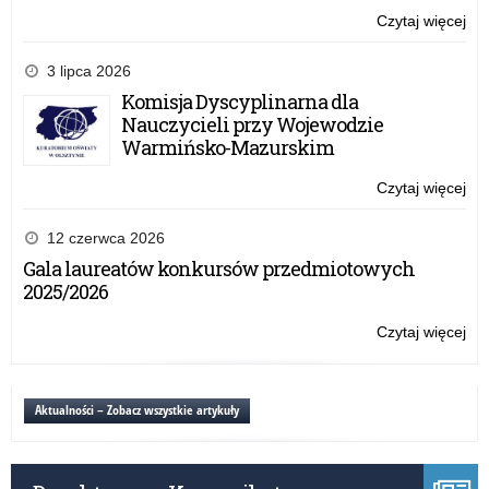
wie
Czytaj więcej
o:
art
Za
i
Wa
3 lipca 2026
sp
Ma
Komisja Dyscyplinarna dla
Kur
Nauczycieli przy Wojewodzie
Oś
Warmińsko-Mazurskim
w
spr
Czytaj więcej
o:
wy
Za
za
Wa
12 czerwca 2026
wie
Ma
Gala laureatów konkursów przedmiotowych
art
Kur
2025/2026
i
Oś
sp
w
Czytaj więcej
o:
spr
Za
wy
Wa
za
Ma
Aktualności – Zobacz wszystkie artykuły
wie
Kur
art
Oś
i
w
sp