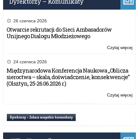
Dyrektorzy – Komunikaty
spr
wy
za
wie
26 czerwca 2026
art
Otwarcie rekrutacji do Sieci Ambasadorów
i
Unijnego Dialogu Młodzieżowego
sp
Czytaj więcej
o:
Za
Wa
24 czerwca 2026
Ma
Międzynarodowa Konferencja Naukowa „Oblicza
Kur
sieroctwa – skala, doświadczenie, konsekwencje”
Oś
(Olsztyn, 25-26.06.2026 r.)
w
spr
Czytaj więcej
o:
wy
Za
za
Wa
wie
Ma
Dyrektorzy – Zobacz wszystkie komunikaty
art
Kur
i
Oś
sp
w