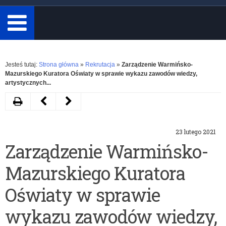
minimum
3
znaki.
Rozwiń
Jesteś tutaj:
Strona główna
»
Rekrutacja
»
Zarządzenie Warmińsko-
Mazurskiego Kuratora Oświaty w sprawie wykazu zawodów wiedzy,
artystycznych...
Drukuj
Następny
Poprzedni
artykuł
artykuł
23 lutego 2021
Klasy
Zarządzenie
Zarządzenie Warmińsko-
o
Warmińsko-
Mazurskiego Kuratora
profilu
Mazurskiego
wojskowym
Kuratora
Oświaty w sprawie
w
Oświaty
wykazu zawodów wiedzy,
szkołach
w