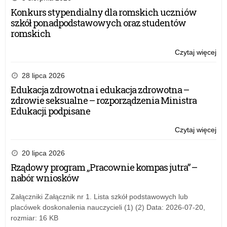
Konkurs stypendialny dla romskich uczniów
szkół ponadpodstawowych oraz studentów
romskich
Czytaj więcej
o:
Za
Wa
28 lipca 2026
Ma
Edukacja zdrowotna i edukacja zdrowotna –
Kur
zdrowie seksualne – rozporządzenia Ministra
Oś
Edukacji podpisane
w
spr
Czytaj więcej
o:
wy
Za
za
Wa
20 lipca 2026
wie
Ma
Rządowy program „Pracownie kompas jutra” –
art
Kur
nabór wniosków
i
Oś
sp
w
Załączniki Załącznik nr 1. Lista szkół podstawowych lub
spr
placówek doskonalenia nauczycieli (1) (2) Data: 2026-07-20,
wy
rozmiar: 16 KB
za