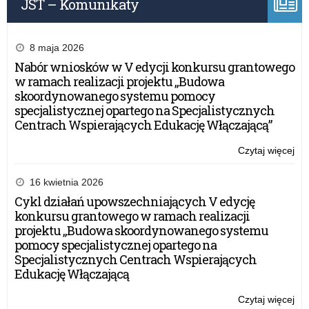
JST – Komunikaty
spr
wy
za
wie
8 maja 2026
art
Nabór wniosków w V edycji konkursu grantowego
i
w ramach realizacji projektu „Budowa
sp
skoordynowanego systemu pomocy
specjalistycznej opartego na Specjalistycznych
Centrach Wspierających Edukację Włączającą”
Czytaj więcej
o:
Za
Wa
16 kwietnia 2026
Ma
Cykl działań upowszechniających V edycję
Kur
konkursu grantowego w ramach realizacji
Oś
projektu „Budowa skoordynowanego systemu
w
pomocy specjalistycznej opartego na
spr
Specjalistycznych Centrach Wspierających
wy
Edukację Włączającą
za
wie
Czytaj więcej
o: