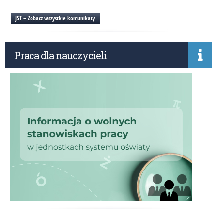
WS
–
JST – Zobacz wszystkie komunikaty
20
r.
Praca dla nauczycieli