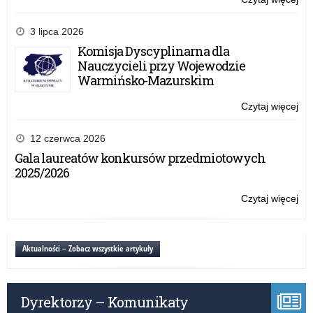
Wy
WS
3 lipca 2026
–
Komisja Dyscyplinarna dla
20
Nauczycieli przy Wojewodzie
r.
Warmińsko-Mazurskim
Czytaj więcej
o:
Wy
WS
12 czerwca 2026
–
Gala laureatów konkursów przedmiotowych
20
2025/2026
r.
Czytaj więcej
o:
Wy
WS
–
Aktualności – Zobacz wszystkie artykuły
20
r.
Dyrektorzy – Komunikaty