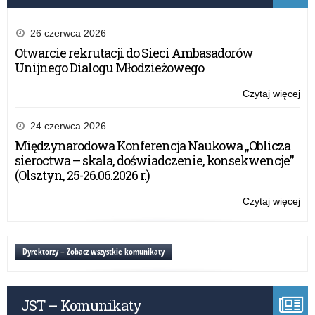
26 czerwca 2026
Otwarcie rekrutacji do Sieci Ambasadorów
Unijnego Dialogu Młodzieżowego
Czytaj więcej
o:
Wy
WS
24 czerwca 2026
–
Międzynarodowa Konferencja Naukowa „Oblicza
20
sieroctwa – skala, doświadczenie, konsekwencje”
r.
(Olsztyn, 25-26.06.2026 r.)
Czytaj więcej
o:
Wy
WS
–
Dyrektorzy – Zobacz wszystkie komunikaty
20
r.
JST – Komunikaty