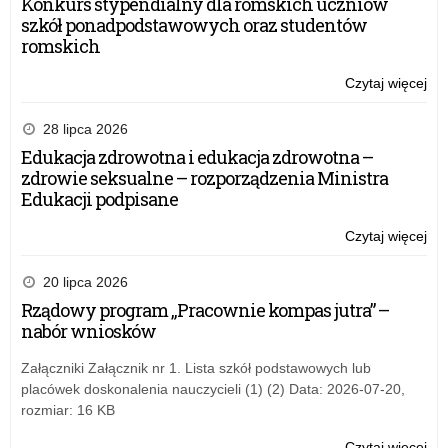
Konkurs stypendialny dla romskich uczniów
szkół ponadpodstawowych oraz studentów
romskich
Czytaj więcej
o:
Wy
WS
28 lipca 2026
–
Edukacja zdrowotna i edukacja zdrowotna –
20
zdrowie seksualne – rozporządzenia Ministra
r.
Edukacji podpisane
Czytaj więcej
o:
Wy
WS
20 lipca 2026
–
Rządowy program „Pracownie kompas jutra” –
20
nabór wniosków
r.
Załączniki Załącznik nr 1. Lista szkół podstawowych lub
placówek doskonalenia nauczycieli (1) (2) Data: 2026-07-20,
rozmiar: 16 KB
Czytaj więcej
o: