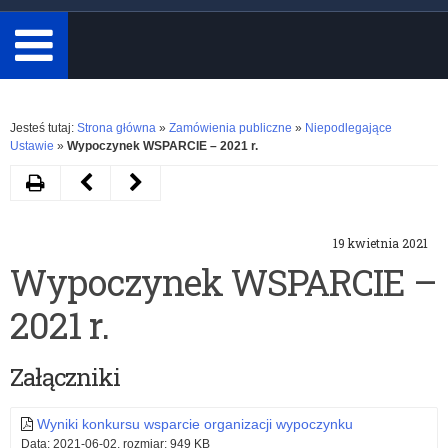
minimum
3
znaki.
Rozwiń
Jesteś tutaj:
Strona główna
»
Zamówienia publiczne
»
Niepodlegające
Ustawie
»
Wypoczynek WSPARCIE – 2021 r.
Drukuj
Następny
Poprzedni
artykuł
artykuł
19 kwietnia 2021
Wypoczynek
Niepodlegające
Wypoczynek WSPARCIE –
POWIERZENIE
ustawie
2021 r.
–
2021
Załączniki
r.
Wyniki konkursu wsparcie organizacji wypoczynku
Data: 2021-06-02, rozmiar: 949 KB