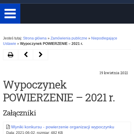
minimum
3
znaki.
Rozwiń
Jesteś tutaj:
Strona główna
»
Zamówienia publiczne
»
Niepodlegające
Ustawie
»
Wypoczynek POWIERZENIE – 2021 r.
Drukuj
Następny
Poprzedni
artykuł
artykuł
19 kwietnia 2021
WAP.272.8.2022.MP
Wypoczynek
Wypoczynek
–
WSPARCIE
POWIERZENIE – 2021 r.
Zapytanie
–
ofertowe:
2021
Załączniki
dostawa
r.
i
Wyniki konkursu - powierzenie organizacji wypoczynku
Data: 2021-06-02, rozmiar: 482 KB