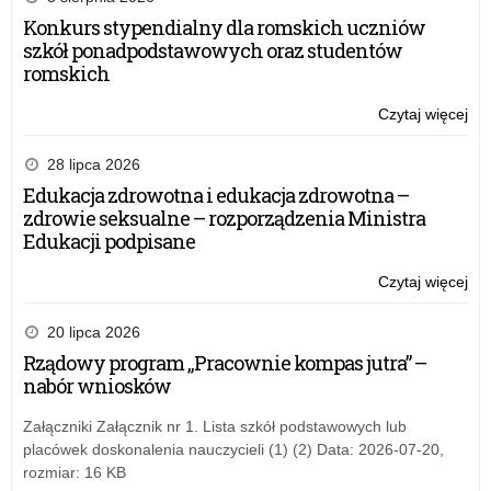
Konkurs stypendialny dla romskich uczniów
szkół ponadpodstawowych oraz studentów
romskich
Czytaj więcej
o:
Wy
PO
28 lipca 2026
–
Edukacja zdrowotna i edukacja zdrowotna –
20
zdrowie seksualne – rozporządzenia Ministra
r.
Edukacji podpisane
Czytaj więcej
o:
Wy
PO
20 lipca 2026
–
Rządowy program „Pracownie kompas jutra” –
20
nabór wniosków
r.
Załączniki Załącznik nr 1. Lista szkół podstawowych lub
placówek doskonalenia nauczycieli (1) (2) Data: 2026-07-20,
rozmiar: 16 KB