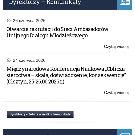
Dyrektorzy – Komunikaty
26 czerwca 2026
Otwarcie rekrutacji do Sieci Ambasadorów
Unijnego Dialogu Młodzieżowego
Czytaj więcej
o:
Wy
PO
24 czerwca 2026
–
Międzynarodowa Konferencja Naukowa „Oblicza
20
sieroctwa – skala, doświadczenie, konsekwencje”
r.
(Olsztyn, 25-26.06.2026 r.)
Czytaj więcej
o:
Wy
PO
–
Dyrektorzy – Zobacz wszystkie komunikaty
20
r.