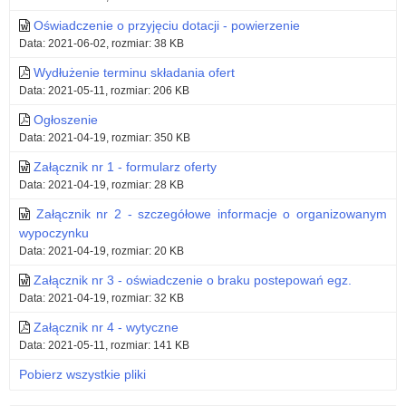
montaż
Oświadczenie o przyjęciu dotacji - powierzenie
klimatyzatora
Data: 2021-06-02, rozmiar: 38 KB
w
Wydłużenie terminu składania ofert
Data: 2021-05-11, rozmiar: 206 KB
pomieszczeniu
Ogłoszenie
biurowym
Data: 2021-04-19, rozmiar: 350 KB
o
Załącznik nr 1 - formularz oferty
Data: 2021-04-19, rozmiar: 28 KB
numerze
Załącznik nr 2 - szczegółowe informacje o organizowanym
414
wypoczynku
Kuratorium
Data: 2021-04-19, rozmiar: 20 KB
Załącznik nr 3 - oświadczenie o braku postepowań egz.
Oświaty
Data: 2021-04-19, rozmiar: 32 KB
w
Załącznik nr 4 - wytyczne
Olsztynie
Data: 2021-05-11, rozmiar: 141 KB
wraz
Pobierz wszystkie pliki