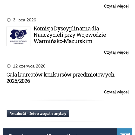
Czytaj więcej
o:
Wy
PO
3 lipca 2026
–
Komisja Dyscyplinarna dla
20
Nauczycieli przy Wojewodzie
r.
Warmińsko-Mazurskim
Czytaj więcej
o:
Wy
PO
12 czerwca 2026
–
Gala laureatów konkursów przedmiotowych
20
2025/2026
r.
Czytaj więcej
o:
Wy
PO
–
Aktualności – Zobacz wszystkie artykuły
20
r.