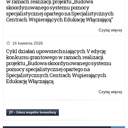
w ramach realizacji projektu „Budowa
skoordynowanego systemu pomocy
specjalistycznej opartego na Specjalistycznych
Centrach Wspierających Edukację Włączającą”
Czytaj więcej
o:
Wr
cer
16 kwietnia 2026
ab
Cykl działań upowszechniających V edycję
Cer
konkursu grantowego w ramach realizacji
Wo
projektu „Budowa skoordynowanego systemu
Kla
pomocy specjalistycznej opartego na
Mu
Specjalistycznych Centrach Wspierających
Edukację Włączającą
Czytaj więcej
o:
Wr
cer
ab
JST – Zobacz wszystkie komunikaty
Cer
Wo
Kla