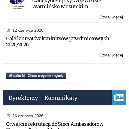
Nauczycieli przy Wojewodzie
Wo
Warmińsko-Mazurskim
Kla
Mu
Czytaj więcej
o:
Wr
cer
12 czerwca 2026
ab
Gala laureatów konkursów przedmiotowych
Cer
2025/2026
Wo
Kla
Czytaj więcej
o:
Mu
Wr
cer
ab
Aktualności – Zobacz wszystkie artykuły
Cer
Wo
Kla
Dyrektorzy – Komunikaty
Mu
26 czerwca 2026
Otwarcie rekrutacji do Sieci Ambasadorów