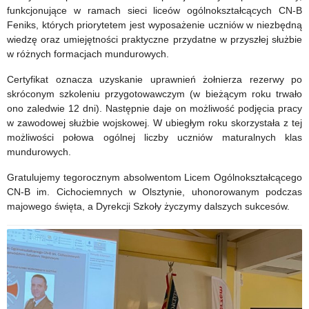
funkcjonujące w ramach sieci liceów ogólnokształcących CN-B
Feniks, których priorytetem jest wyposażenie uczniów w niezbędną
wiedzę oraz umiejętności praktyczne przydatne w przyszłej służbie
w różnych formacjach mundurowych.
Certyfikat oznacza uzyskanie uprawnień żołnierza rezerwy po
skróconym szkoleniu przygotowawczym (w bieżącym roku trwało
ono zaledwie 12 dni). Następnie daje on możliwość podjęcia pracy
w zawodowej służbie wojskowej. W ubiegłym roku skorzystała z tej
możliwości połowa ogólnej liczby uczniów maturalnych klas
mundurowych.
Gratulujemy tegorocznym absolwentom Licem Ogólnokształcącego
CN-B im. Cichociemnych w Olsztynie, uhonorowanym podczas
majowego święta, a Dyrekcji Szkoły życzymy dalszych sukcesów.