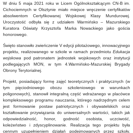
Dzieci
r.
W dniu 5 maja 2021 roku w Licem Ogólnokształcącym CN-B im.
Cichociemnych w Olsztynie miało miejsce wręczenie certyfikatów
i
–
absolwentom Certyfikowanej Wojskowej Klasy Mundurowej.
Młodzieży
zmiana
Uroczystość odbyła się z udziałem Warmińsko – Mazurskiego
Kuratora Oświaty Krzysztofa Marka Nowackiego jako gościa
terminu
honorowego.
składania
Święto stanowiło zwieńczenie V edycji pilotażowego, innowacyjnego
projektu, realizowanego w szkole w ramach przedmiotu
wniosku
Edukacja
wojskowa
pod patronatem jednostek wojskowych oraz instytucji
podlegających MON, w tym 4.Warmińsko-Mazurskiej Brygady
Obrony Terytorialnej.
Projekt, posiadający formę zajęć teoretycznych i praktycznych (w
tym pięciodniowego obozu szkoleniowego w warunkach
poligonowych), stanowił integralną część wdrażanego w placówce
kompleksowego programu nauczania, którego nadrzędnym celem
jest formowanie postaw patriotycznych i obywatelskich oraz
kształtowanie przywiązania do uniwersalnych wartości, takich jak
odpowiedzialność, honor, godność osobista, uczciwość,
koleżeństwo i zdyscyplinowanie. Realizacja tego projektu była
cennym uzupełnieniem działań podejmowanych przez szkoły,