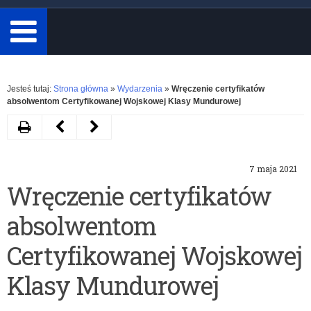
minimum
3
znaki.
Rozwiń
Jesteś tutaj:
Strona główna
»
Wydarzenia
»
Wręczenie certyfikatów
absolwentom Certyfikowanej Wojskowej Klasy Mundurowej
Drukuj
Następny
Poprzedni
artykuł
artykuł
7 maja 2021
Zmiana
Rządowy
Wręczenie certyfikatów
terminu
Program
absolwentom
przesyłania
„Aktywna
prac
tablica”
Certyfikowanej Wojskowej
–
w
Klasy Mundurowej
Sejm
2021