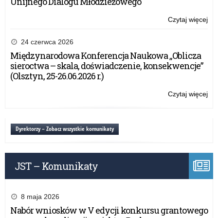
Unijnego Dialogu Młodzieżowego
Czytaj więcej
o:
Wr
cer
24 czerwca 2026
ab
Międzynarodowa Konferencja Naukowa „Oblicza
Cer
sieroctwa – skala, doświadczenie, konsekwencje”
Wo
(Olsztyn, 25-26.06.2026 r.)
Kla
Mu
Czytaj więcej
o:
Wr
cer
ab
Dyrektorzy – Zobacz wszystkie komunikaty
Cer
Wo
Kla
JST – Komunikaty
Mu
8 maja 2026
Nabór wniosków w V edycji konkursu grantowego