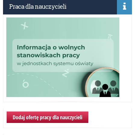
Praca dla nauczycieli
Mu
Dodaj ofertę pracy dla nauczycieli