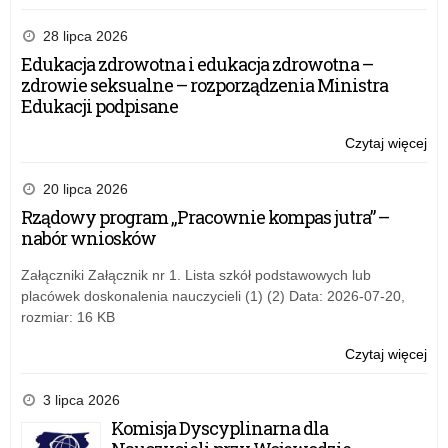
Wr
cer
28 lipca 2026
ab
Edukacja zdrowotna i edukacja zdrowotna –
Cer
zdrowie seksualne – rozporządzenia Ministra
Wo
Edukacji podpisane
Kla
Mu
Czytaj więcej
o:
Wr
cer
20 lipca 2026
ab
Rządowy program „Pracownie kompas jutra” –
Cer
nabór wniosków
Wo
Kla
Załączniki Załącznik nr 1. Lista szkół podstawowych lub
Mu
placówek doskonalenia nauczycieli (1) (2) Data: 2026-07-20,
rozmiar: 16 KB
Czytaj więcej
o:
Wr
cer
3 lipca 2026
ab
Komisja Dyscyplinarna dla
Cer