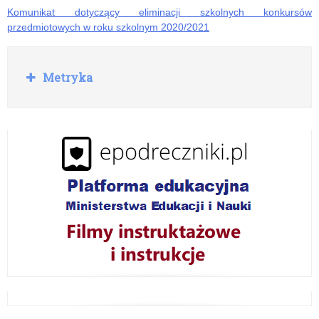
Komunikat dotyczący eliminacji szkolnych konkursów
wypoczynku
przedmiotowych w roku szkolnym 2020/2021
zimowego
dzieci
R
Metryka
o
i
z
w
młodzieży
i
w
ń
roku
szkolnym
2021/2022