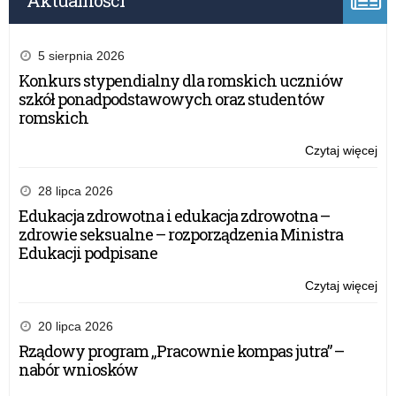
Aktualności
5 sierpnia 2026
Konkurs stypendialny dla romskich uczniów
szkół ponadpodstawowych oraz studentów
romskich
Czytaj więcej
o:
20
28 lipca 2026
Edukacja zdrowotna i edukacja zdrowotna –
zdrowie seksualne – rozporządzenia Ministra
Edukacji podpisane
Czytaj więcej
o:
20
20 lipca 2026
Rządowy program „Pracownie kompas jutra” –
nabór wniosków