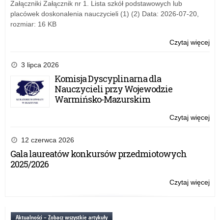
Załączniki Załącznik nr 1. Lista szkół podstawowych lub
placówek doskonalenia nauczycieli (1) (2) Data: 2026-07-20,
rozmiar: 16 KB
Czytaj więcej
o:
20
3 lipca 2026
Komisja Dyscyplinarna dla
Nauczycieli przy Wojewodzie
Warmińsko-Mazurskim
Czytaj więcej
o:
20
12 czerwca 2026
Gala laureatów konkursów przedmiotowych
2025/2026
Czytaj więcej
o:
20
Aktualności – Zobacz wszystkie artykuły