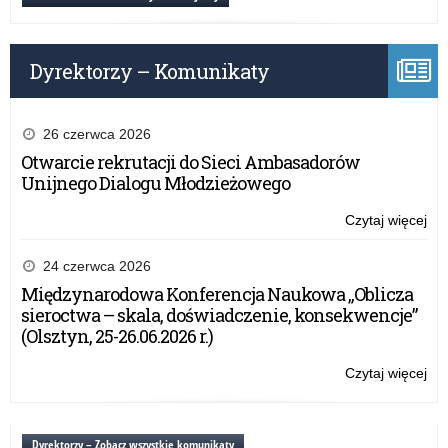
Dyrektorzy – Komunikaty
26 czerwca 2026
Otwarcie rekrutacji do Sieci Ambasadorów
Unijnego Dialogu Młodzieżowego
Czytaj więcej
o:
20
24 czerwca 2026
Międzynarodowa Konferencja Naukowa „Oblicza
sieroctwa – skala, doświadczenie, konsekwencje”
(Olsztyn, 25-26.06.2026 r.)
Czytaj więcej
o:
20
Dyrektorzy – Zobacz wszystkie komunikaty