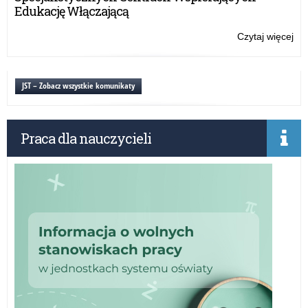
Edukację Włączającą
Czytaj więcej
o:
20
JST – Zobacz wszystkie komunikaty
Praca dla nauczycieli