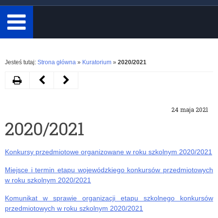
minimum
3
znaki.
Rozwiń
Jesteś tutaj:
Strona główna
»
Kuratorium
»
2020/2021
Drukuj
Następny
Poprzedni
artykuł
artykuł
24 maja 2021
Wytyczne
Zarządzenia
2020/2021
MEiN,
2021/2022
MZ
Konkursy przedmiotowe organizowane w roku szkolnym 2020/2021
i
Miejsce i termin etapu wojewódzkiego konkursów przedmiotowych
GIS
w roku szkolnym 2020/2021
dla
Komunikat w sprawie organizacji etapu szkolnego konkursów
przedmiotowych w roku szkolnym 2020/2021
organizatorów