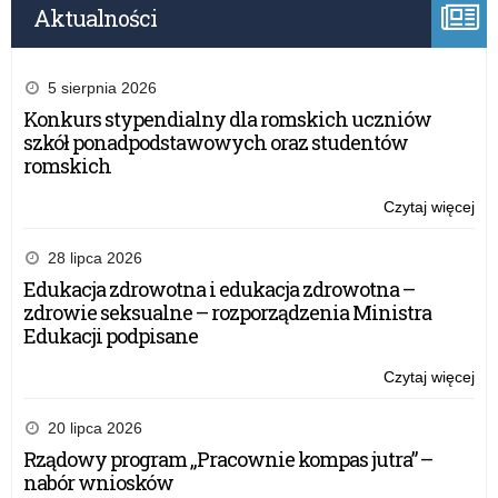
Aktualności
5 sierpnia 2026
Konkurs stypendialny dla romskich uczniów
szkół ponadpodstawowych oraz studentów
romskich
Czytaj więcej
o:
Wy
ME
28 lipca 2026
MZ
Edukacja zdrowotna i edukacja zdrowotna –
i
zdrowie seksualne – rozporządzenia Ministra
GI
Edukacji podpisane
dla
org
Czytaj więcej
o:
wy
Wy
zi
ME
20 lipca 2026
dzi
MZ
Rządowy program „Pracownie kompas jutra” –
i
i
nabór wniosków
mło
GI