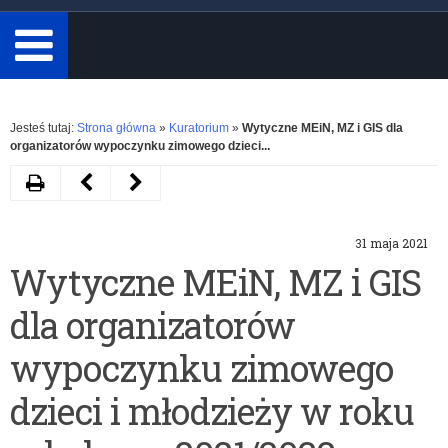
minimum
3
znaki.
Rozwiń
Jesteś tutaj:
Strona główna
»
Kuratorium
»
Wytyczne MEiN, MZ i GIS dla
organizatorów wypoczynku zimowego dzieci...
Drukuj
Następny
Poprzedni
artykuł
artykuł
31 maja 2021
Krajowe
2020/2021
Wytyczne MEiN, MZ i GIS
i
dla organizatorów
wojewódzkie
certyfikaty
wypoczynku zimowego
„Przedszkole
dzieci i młodzieży w roku
i