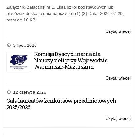
w
dla
Załączniki Załącznik nr 1. Lista szkół podstawowych lub
rok
org
placówek doskonalenia nauczycieli (1) (2) Data: 2026-07-20,
sz
wy
rozmiar: 16 KB
20
zi
dzi
Czytaj więcej
o:
i
Wy
mło
ME
3 lipca 2026
w
MZ
Komisja Dyscyplinarna dla
rok
i
Nauczycieli przy Wojewodzie
sz
GI
Warmińsko-Mazurskim
20
dla
org
Czytaj więcej
o:
wy
Wy
zi
ME
12 czerwca 2026
dzi
MZ
Gala laureatów konkursów przedmiotowych
i
i
2025/2026
mło
GI
w
dla
Czytaj więcej
o:
rok
org
Wy
sz
wy
ME
20
zi