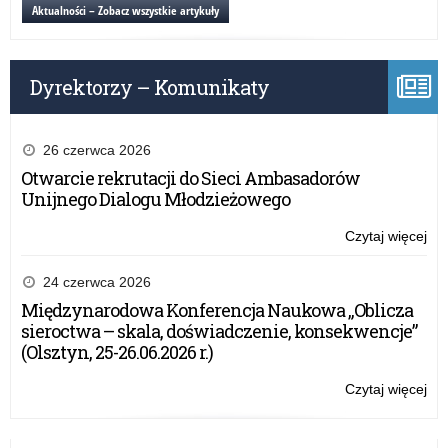
MZ
Aktualności – Zobacz wszystkie artykuły
dzi
i
i
GI
mło
dla
w
Dyrektorzy – Komunikaty
org
rok
wy
sz
zi
20
dzi
26 czerwca 2026
i
Otwarcie rekrutacji do Sieci Ambasadorów
mło
Unijnego Dialogu Młodzieżowego
w
rok
Czytaj więcej
o:
sz
Wy
20
ME
24 czerwca 2026
MZ
Międzynarodowa Konferencja Naukowa „Oblicza
i
sieroctwa – skala, doświadczenie, konsekwencje”
GI
(Olsztyn, 25-26.06.2026 r.)
dla
org
Czytaj więcej
o:
wy
Wy
zi
ME
dzi