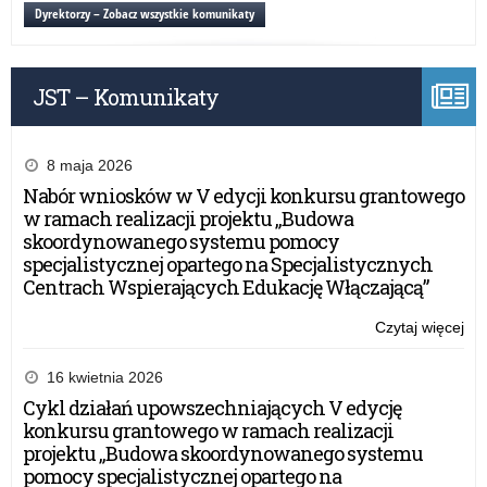
MZ
Dyrektorzy – Zobacz wszystkie komunikaty
i
i
mło
GI
w
dla
rok
JST – Komunikaty
org
sz
wy
20
zi
dzi
8 maja 2026
i
Nabór wniosków w V edycji konkursu grantowego
mło
w ramach realizacji projektu „Budowa
w
skoordynowanego systemu pomocy
rok
specjalistycznej opartego na Specjalistycznych
sz
Centrach Wspierających Edukację Włączającą”
20
Czytaj więcej
o:
Wy
ME
16 kwietnia 2026
MZ
Cykl działań upowszechniających V edycję
i
konkursu grantowego w ramach realizacji
GI
projektu „Budowa skoordynowanego systemu
dla
pomocy specjalistycznej opartego na