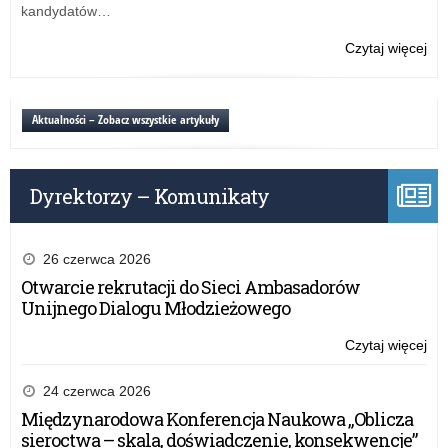
Rz
kandydatów…
pr
„A
Czytaj więcej
o:
tab
No
po
dy
Aktualności – Zobacz wszystkie artykuły
dla
szk
w
Dyrektorzy – Komunikaty
ra
Rz
pr
„A
26 czerwca 2026
tab
Otwarcie rekrutacji do Sieci Ambasadorów
Unijnego Dialogu Młodzieżowego
Czytaj więcej
o:
No
po
24 czerwca 2026
dy
Międzynarodowa Konferencja Naukowa „Oblicza
dla
sieroctwa – skala, doświadczenie, konsekwencje”