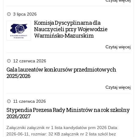
Czytaj więcej
o:
tab
No
po
3 lipca 2026
dy
Komisja Dyscyplinarna dla
dla
Nauczycieli przy Wojewodzie
szk
Warmińsko-Mazurskim
w
ra
Czytaj więcej
o:
Rz
No
pr
po
12 czerwca 2026
„A
dy
Gala laureatów konkursów przedmiotowych
tab
dla
2025/2026
szk
w
Czytaj więcej
o:
ra
No
Rz
po
11 czerwca 2026
pr
dy
Stypendia Prezesa Rady Ministrów na rok szkolny
„A
dla
2026/2027
tab
szk
w
Załączniki załącznik nr 1 lista kandydatów prm 2026 Data:
ra
2026-06-11, rozmiar: 32 KB załącznik nr 2 lista szkól bez