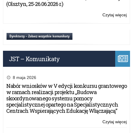
szk
(Olsztyn, 25-26.06.2026 r.)
w
ra
Czytaj więcej
o:
Rz
No
pr
po
„A
dy
Dyrektorzy – Zobacz wszystkie komunikaty
tab
dla
szk
w
JST – Komunikaty
ra
Rz
pr
„A
8 maja 2026
tab
Nabór wniosków w V edycji konkursu grantowego
w ramach realizacji projektu „Budowa
skoordynowanego systemu pomocy
specjalistycznej opartego na Specjalistycznych
Centrach Wspierających Edukację Włączającą”
Czytaj więcej
o:
No