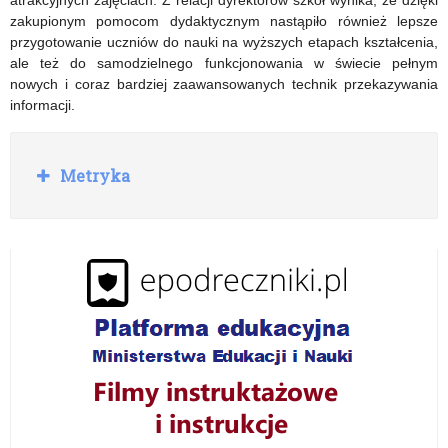
atrakcyjnych zajęciach. Z relacji dyrektorów szkół wynika, że dzięki
zakupionym pomocom dydaktycznym nastąpiło również lepsze
przygotowanie uczniów do nauki na wyższych etapach kształcenia,
ale też do samodzielnego funkcjonowania w świecie pełnym
nowych i coraz bardziej zaawansowanych technik przekazywania
informacji.
R
Metryka
o
z
w
i
ń