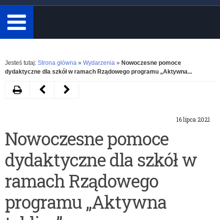
minimum
3
znaki.
Rozwiń
Jesteś tutaj:
Strona główna
»
Wydarzenia
»
Nowoczesne pomoce
dydaktyczne dla szkół w ramach Rządowego programu „Aktywna...
Drukuj
Następny
Poprzedni
artykuł
artykuł
16 lipca 2021
Możliwość
Podstawowe
Nowoczesne pomoce
zwiększenia
kierunki
dydaktyczne dla szkół w
liczby
realizacji
godzin
polityki
ramach Rządowego
zajęć
oświatowej
programu „Aktywna
wspomagających
państwa