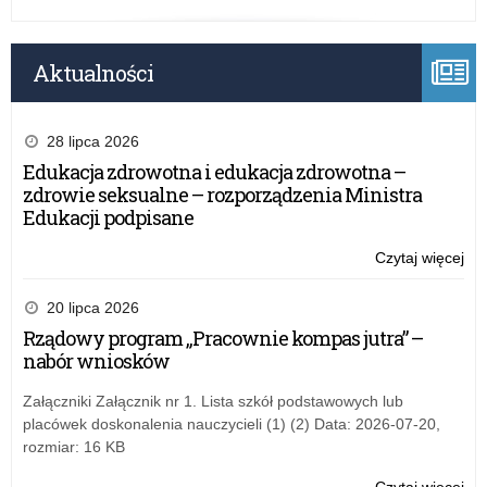
Aktualności
28 lipca 2026
Edukacja zdrowotna i edukacja zdrowotna –
zdrowie seksualne – rozporządzenia Ministra
Edukacji podpisane
Czytaj więcej
o:
No
po
20 lipca 2026
dy
Rządowy program „Pracownie kompas jutra” –
dla
nabór wniosków
szk
w
Załączniki Załącznik nr 1. Lista szkół podstawowych lub
ra
placówek doskonalenia nauczycieli (1) (2) Data: 2026-07-20,
Rz
rozmiar: 16 KB
pr
„A