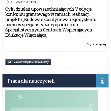
po
16 kwietnia 2026
dy
Cykl działań upowszechniających V edycję
dla
konkursu grantowego w ramach realizacji
szk
projektu „Budowa skoordynowanego systemu
w
pomocy specjalistycznej opartego na
ra
Specjalistycznych Centrach Wspierających
Rz
Edukację Włączającą
pr
„A
Czytaj więcej
o:
tab
No
po
dy
JST – Zobacz wszystkie komunikaty
dla
szk
w
Praca dla nauczycieli
ra
Rz
pr
„A
tab