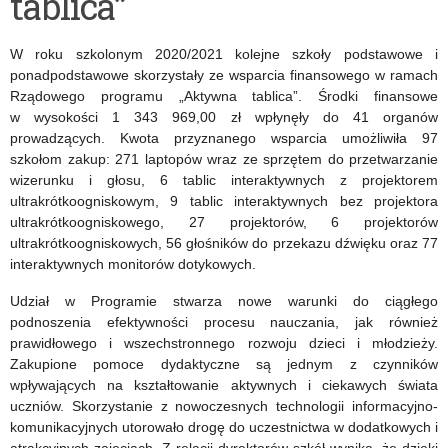
tablica”
w
roku
W roku szkolonym 2020/2021 kolejne szkoły podstawowe i
szkolnym
ponadpodstawowe skorzystały ze wsparcia finansowego w ramach
Rządowego programu „Aktywna tablica”. Środki finansowe
2021/2022
w wysokości 1 343 969,00 zł wpłynęły do 41 organów
prowadzących. Kwota przyznanego wsparcia umożliwiła 97
szkołom zakup: 271 laptopów wraz ze sprzętem do przetwarzanie
wizerunku i głosu, 6 tablic interaktywnych z projektorem
ultrakrótkoogniskowym, 9 tablic interaktywnych bez projektora
ultrakrótkoogniskowego, 27 projektorów, 6 projektorów
ultrakrótkoogniskowych, 56 głośników do przekazu dźwięku oraz 77
interaktywnych monitorów dotykowych.
Udział w Programie stwarza nowe warunki do ciągłego
podnoszenia efektywności procesu nauczania, jak również
prawidłowego i wszechstronnego rozwoju dzieci i młodzieży.
Zakupione pomoce dydaktyczne są jednym z czynników
wpływających na kształtowanie aktywnych i ciekawych świata
uczniów. Skorzystanie z nowoczesnych technologii informacyjno-
komunikacyjnych utorowało drogę do uczestnictwa w dodatkowych i