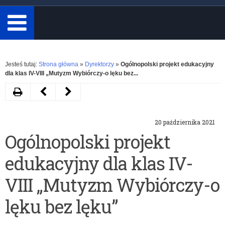
minimum
3
znaki.
Rozwiń
Jesteś tutaj:
Strona główna
»
Dyrektorzy
»
Ogólnopolski projekt edukacyjny
dla klas IV-VIII „Mutyzm Wybiórczy-o lęku bez...
Drukuj
Następny
Poprzedni
artykuł
artykuł
20 października 2021
Projekt
Zapotrzebowanie
Ogólnopolski projekt
edukacyjny
na
edukacyjny dla klas IV-
„Ekonomia
podręczniki
na
Niko
VIII „Mutyzm Wybiórczy-o
co
1,
lęku bez lęku”
dzień”
Niko