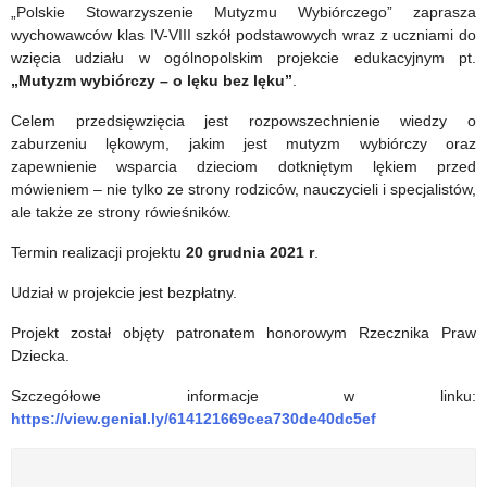
2
„Polskie Stowarzyszenie Mutyzmu Wybiórczego” zaprasza
wychowawców klas IV-VIII szkół podstawowych wraz z uczniami do
oraz
wzięcia udziału w ogólnopolskim projekcie edukacyjnym pt.
Niko
„Mutyzm wybiórczy – o lęku bez lęku”
.
3
Celem przedsięwzięcia jest rozpowszechnienie wiedzy o
zaburzeniu lękowym, jakim jest mutyzm wybiórczy oraz
przeznaczonych
zapewnienie wsparcia dzieciom dotkniętym lękiem przed
mówieniem – nie tylko ze strony rodziców, nauczycieli i specjalistów,
do
ale także ze strony rówieśników.
nauczania
Termin realizacji projektu
20 grudnia 2021 r
.
języka
Udział w projekcie jest bezpłatny.
niemieckiego
Projekt został objęty patronatem honorowym Rzecznika Praw
jako
Dziecka.
języka
Szczegółowe informacje w linku:
mniejszości
https://view.genial.ly/614121669cea730de40dc5ef
narodowej