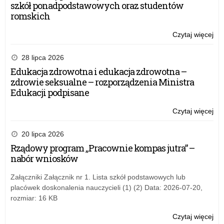
szkół ponadpodstawowych oraz studentów
romskich
Czytaj więcej
o:
Ogó
pro
28 lipca 2026
ed
Edukacja zdrowotna i edukacja zdrowotna –
dla
zdrowie seksualne – rozporządzenia Ministra
kla
Edukacji podpisane
IV-
VIII
Czytaj więcej
o:
„M
Ogó
Wyb
pro
20 lipca 2026
o
ed
Rządowy program „Pracownie kompas jutra” –
lęk
dla
nabór wniosków
be
kla
lęk
IV-
Załączniki Załącznik nr 1. Lista szkół podstawowych lub
VIII
placówek doskonalenia nauczycieli (1) (2) Data: 2026-07-20,
„M
rozmiar: 16 KB
Wyb
o
Czytaj więcej
o: