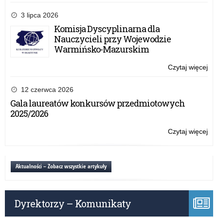
lęk
Ogó
be
pro
3 lipca 2026
lęk
ed
Komisja Dyscyplinarna dla
dla
Nauczycieli przy Wojewodzie
kla
Warmińsko-Mazurskim
IV-
VIII
Czytaj więcej
o:
„M
Ogó
Wyb
pro
12 czerwca 2026
o
ed
Gala laureatów konkursów przedmiotowych
lęk
dla
2025/2026
be
kla
lęk
IV-
Czytaj więcej
o:
VIII
Ogó
„M
pro
Wyb
ed
Aktualności – Zobacz wszystkie artykuły
o
dla
lęk
kla
be
IV-
lęk
Dyrektorzy – Komunikaty
VIII
„M