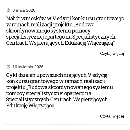
Wyb
o
8 maja 2026
lęk
Nabór wniosków w V edycji konkursu grantowego
be
w ramach realizacji projektu „Budowa
lęk
skoordynowanego systemu pomocy
specjalistycznej opartego na Specjalistycznych
Centrach Wspierających Edukację Włączającą”
Czytaj więcej
o:
Ogó
pro
16 kwietnia 2026
ed
Cykl działań upowszechniających V edycję
dla
konkursu grantowego w ramach realizacji
kla
projektu „Budowa skoordynowanego systemu
IV-
pomocy specjalistycznej opartego na
VIII
Specjalistycznych Centrach Wspierających
„M
Edukację Włączającą
Wyb
o
Czytaj więcej
o:
lęk
Ogó
be
pro