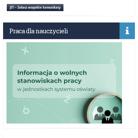
lęk
ed
JST – Zobacz wszystkie komunikaty
dla
kla
IV-
Praca dla nauczycieli
VIII
„M
Wyb
o
lęk
be
lęk