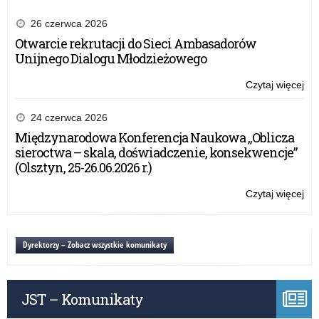
Wyb
o
26 czerwca 2026
lęk
Otwarcie rekrutacji do Sieci Ambasadorów
be
Unijnego Dialogu Młodzieżowego
lęk
Czytaj więcej
o:
Ogó
pro
24 czerwca 2026
ed
Międzynarodowa Konferencja Naukowa „Oblicza
dla
sieroctwa – skala, doświadczenie, konsekwencje”
kla
(Olsztyn, 25-26.06.2026 r.)
IV-
VIII
Czytaj więcej
o:
„M
Ogó
Wyb
pro
o
ed
Dyrektorzy – Zobacz wszystkie komunikaty
lęk
dla
be
kla
lęk
IV-
JST – Komunikaty
VIII
„M