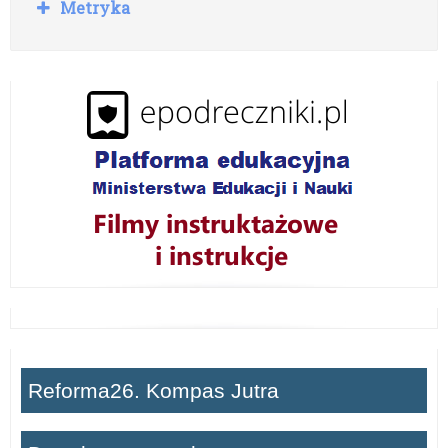
R
Metryka
o
z
w
i
ń
Reforma26. Kompas Jutra