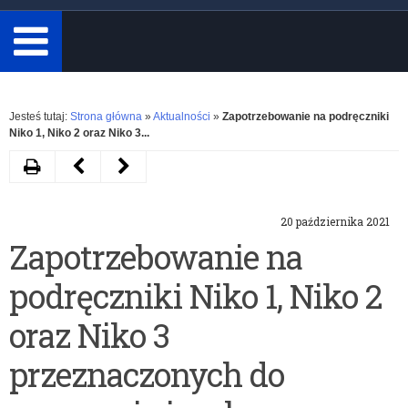
minimum
3
znaki.
Rozwiń
Jesteś tutaj:
Strona główna
»
Aktualności
»
Zapotrzebowanie na podręczniki
Niko 1, Niko 2 oraz Niko 3...
Drukuj
Następny
Poprzedni
artykuł
artykuł
20 października 2021
Ogólnopolski
Otwarty
Zapotrzebowanie na
projekt
konkurs
podręczniki Niko 1, Niko 2
edukacyjny
grantowy
dla
dla
oraz Niko 3
klas
publicznych
przeznaczonych do
IV-
i