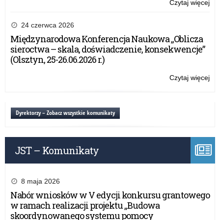
jęz
Czytaj więcej
o:
nie
Za
jak
na
24 czerwca 2026
jęz
pod
Międzynarodowa Konferencja Naukowa „Oblicza
mni
Nik
sieroctwa – skala, doświadczenie, konsekwencje”
na
1,
(Olsztyn, 25-26.06.2026 r.)
Nik
2
Czytaj więcej
o:
ora
Za
Nik
na
3
pod
Dyrektorzy – Zobacz wszystkie komunikaty
pr
Nik
do
1,
na
Nik
jęz
JST – Komunikaty
2
nie
ora
jak
Nik
jęz
3
8 maja 2026
mni
pr
Nabór wniosków w V edycji konkursu grantowego
na
do
w ramach realizacji projektu „Budowa
na
skoordynowanego systemu pomocy