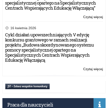
jęz
specjalistycznej opartego na Specjalistycznych
nie
Centrach Wspierających Edukację Włączającą”
jak
jęz
Czytaj więcej
o:
mni
Za
na
na
16 kwietnia 2026
pod
Cykl działań upowszechniających V edycję
Nik
konkursu grantowego w ramach realizacji
1,
projektu „Budowa skoordynowanego systemu
Nik
pomocy specjalistycznej opartego na
2
Specjalistycznych Centrach Wspierających
ora
Edukację Włączającą
Nik
3
Czytaj więcej
o:
pr
Za
do
na
na
pod
JST – Zobacz wszystkie komunikaty
jęz
Nik
nie
1,
jak
Nik
jęz
Praca dla nauczycieli
2