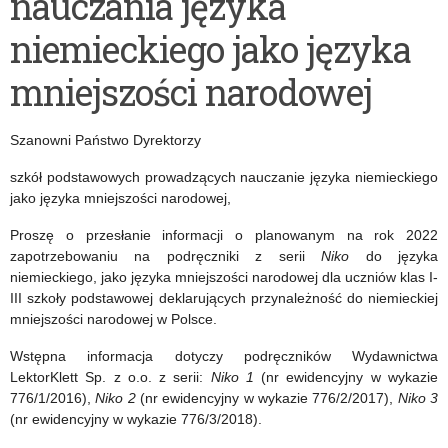
nauczania języka
VIII
niepublicznych
niemieckiego jako języka
„Mutyzm
placówek
Wybiórczy-
doskonalenia
mniejszości narodowej
o
nauczycieli
Szanowni Państwo Dyrektorzy
lęku
i
bez
bibliotek
szkół podstawowych prowadzących nauczanie języka niemieckiego
jako języka mniejszości narodowej,
lęku”
pedagogicznych
Proszę o przesłanie informacji o planowanym na rok 2022
zapotrzebowaniu na podręczniki z serii
Niko
do języka
niemieckiego, jako języka mniejszości narodowej dla uczniów klas I-
III szkoły podstawowej deklarujących przynależność do niemieckiej
mniejszości narodowej w Polsce.
Wstępna informacja dotyczy podręczników Wydawnictwa
LektorKlett Sp. z o.o. z serii:
Niko 1
(nr ewidencyjny w wykazie
776/1/2016),
Niko 2
(nr ewidencyjny w wykazie 776/2/2017),
Niko 3
(nr ewidencyjny w wykazie 776/3/2018).