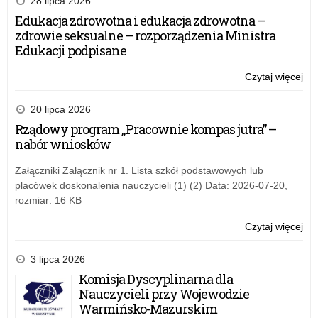
28 lipca 2026
pod
Edukacja zdrowotna i edukacja zdrowotna –
Nik
zdrowie seksualne – rozporządzenia Ministra
1,
Edukacji podpisane
Nik
2
Czytaj więcej
o:
ora
Za
Nik
na
20 lipca 2026
3
pod
Rządowy program „Pracownie kompas jutra” –
pr
Nik
nabór wniosków
do
1,
na
Nik
Załączniki Załącznik nr 1. Lista szkół podstawowych lub
jęz
2
placówek doskonalenia nauczycieli (1) (2) Data: 2026-07-20,
nie
ora
rozmiar: 16 KB
jak
Nik
jęz
3
Czytaj więcej
o:
mni
pr
Za
na
do
na
3 lipca 2026
na
pod
Komisja Dyscyplinarna dla
jęz
Nik
Nauczycieli przy Wojewodzie
nie
1,
Warmińsko-Mazurskim
jak
Nik