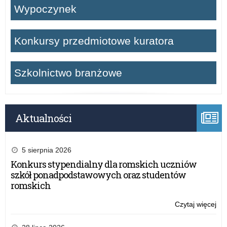
Wypoczynek
Konkursy przedmiotowe kuratora
Szkolnictwo branżowe
Aktualności
5 sierpnia 2026
Konkurs stypendialny dla romskich uczniów
szkół ponadpodstawowych oraz studentów
romskich
Czytaj więcej
o:
Za
na