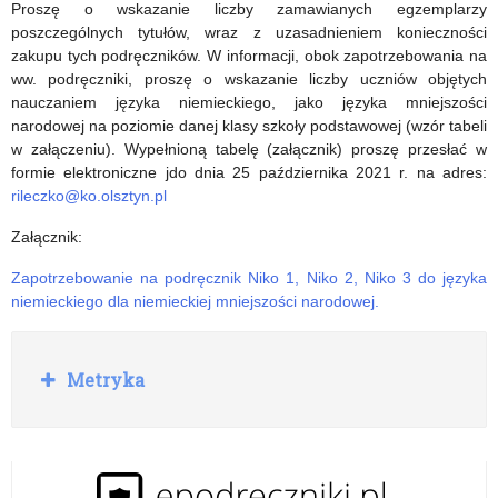
Proszę o wskazanie liczby zamawianych egzemplarzy
poszczególnych tytułów, wraz z uzasadnieniem konieczności
zakupu tych podręczników. W informacji, obok zapotrzebowania na
ww. podręczniki, proszę o wskazanie liczby uczniów objętych
nauczaniem języka niemieckiego, jako języka mniejszości
narodowej na poziomie danej klasy szkoły podstawowej (wzór tabeli
w załączeniu). Wypełnioną tabelę (załącznik) proszę przesłać w
formie elektroniczne jdo dnia 25 października 2021 r. na adres:
rileczko@ko.olsztyn.pl
Załącznik:
Zapotrzebowanie na podręcznik Niko 1, Niko 2, Niko 3 do języka
niemieckiego dla niemieckiej mniejszości narodowej.
R
Metryka
o
z
w
i
ń