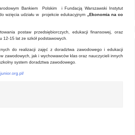
Narodowym Bankiem Polskim i Fundacją Warszawski Instytut
o wzięcia udziału w projekcie
edukacyjnym
„Ekonomia na co
owania postaw przedsiębiorczych, edukacji finansowej, oraz
 12-15 lat ze szkół podstawowych.
znych do realizacji zajęć z doradztwa zawodowego i edukacji
ów zawodowych, jak i wychowawców klas oraz nauczycieli innych
zszkolny system doradztwa zawodowego.
unior.org.pl/