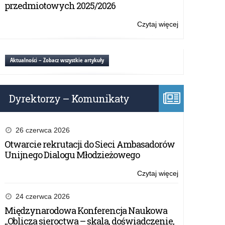
na
przedmiotowych 2025/2026
co
dzień”
Czytaj więcej
o:
Projekt
edukacyjny
„Ekonomia
Aktualności – Zobacz wszystkie artykuły
na
co
dzień”
Dyrektorzy – Komunikaty
26 czerwca 2026
Otwarcie rekrutacji do Sieci Ambasadorów
Unijnego Dialogu Młodzieżowego
Czytaj więcej
o:
Projekt
edukacyjny
24 czerwca 2026
„Ekonomia
Międzynarodowa Konferencja Naukowa
na
„Oblicza sieroctwa – skala, doświadczenie,