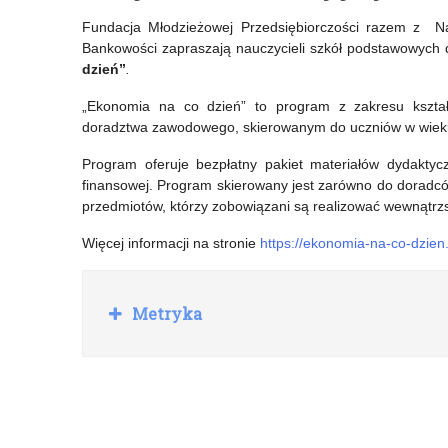
pilotaż
projekt
Fundacja Młodzieżowej Przedsiębiorczości razem z 
Bankowości zapraszają nauczycieli szkół podstawowych d
wersji
edukacyjny
dzień”
.
testowej
dla
„Ekonomia na co dzień” to program z zakresu kształt
Narzędzia
klas
doradztwa zawodowego, skierowanym do uczniów w wieku
do
IV-
Program oferuje bezpłatny pakiet materiałów dydaktyc
diagnozy
VIII
finansowej. Program skierowany jest zarówno do doradc
przedmiotów, którzy zobowiązani są realizować wewnątr
styli
„Mutyzm
Więcej informacji na stronie
https://ekonomia-na-co-dzien.j
uczenia
Wybiórczy-
się
o
R
Metryka
i
lęku
o
z
funkcji
bez
w
i
poznawczych
lęku”
ń
dzieci