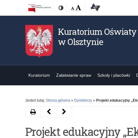
Przejdź
Przejdź
Dostępność
Rozmiar
Domyślna
Wielka
Deklaracja
Kontrast
do
do
czcionki:
dostępności
treśći
nawigacji
Kuratorium Oświaty
w Olsztynie
Kuratorium
Załatwianie spraw
Szkoły i placówki
Jesteś tutaj:
Strona główna
»
Dyrektorzy
»
Projekt edukacyjny „Ek
Drukuj
Następny
Poprzedni
artykuł
artykuł
Projekt edukacyjny „E
Ogólnopolski
Ogólnopolski