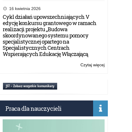
Projekt
edukacyjny
16 kwietnia 2026
„Ekonomia
Cykl działań upowszechniających V
na
edycję konkursu grantowego w ramach
co
realizacji projektu „Budowa
dzień”
skoordynowanego systemu pomocy
specjalistycznej opartego na
Specjalistycznych Centrach
Wspierających Edukację Włączającą
Czytaj więcej
o:
Projekt
edukacyjny
„Ekonomia
JST – Zobacz wszystkie komunikaty
na
co
dzień”
Praca dla nauczycieli