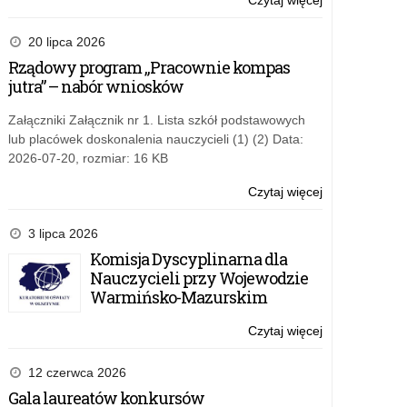
Czytaj więcej
o:
Projekt
edukacyjny
20 lipca 2026
„Ekonomia
Rządowy program „Pracownie kompas
na
jutra” – nabór wniosków
co
dzień”
Załączniki Załącznik nr 1. Lista szkół podstawowych
lub placówek doskonalenia nauczycieli (1) (2) Data:
2026-07-20, rozmiar: 16 KB
Czytaj więcej
o:
Projekt
edukacyjny
3 lipca 2026
„Ekonomia
Komisja Dyscyplinarna dla
na
Nauczycieli przy Wojewodzie
co
Warmińsko-Mazurskim
dzień”
Czytaj więcej
o:
Projekt
edukacyjny
12 czerwca 2026
„Ekonomia
Gala laureatów konkursów