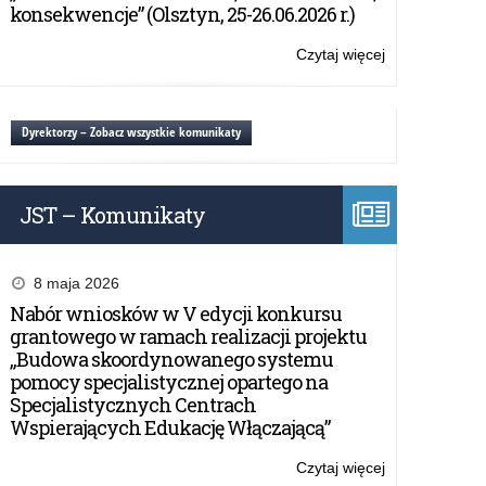
co
konsekwencje” (Olsztyn, 25-26.06.2026 r.)
dzień”
Czytaj więcej
o:
Projekt
edukacyjny
„Ekonomia
Dyrektorzy – Zobacz wszystkie komunikaty
na
co
dzień”
JST – Komunikaty
8 maja 2026
Nabór wniosków w V edycji konkursu
grantowego w ramach realizacji projektu
„Budowa skoordynowanego systemu
pomocy specjalistycznej opartego na
Specjalistycznych Centrach
Wspierających Edukację Włączającą”
Czytaj więcej
o: