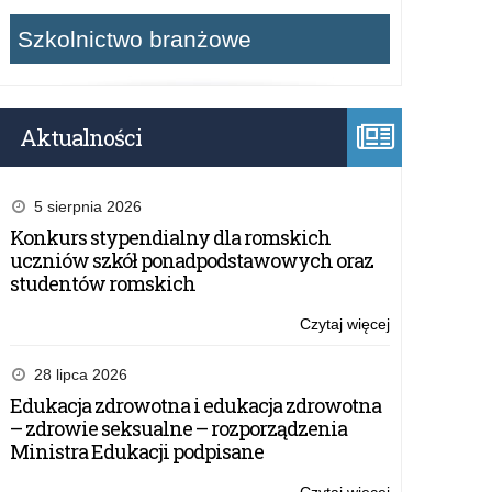
Szkolnictwo branżowe
Aktualności
5 sierpnia 2026
Konkurs stypendialny dla romskich
uczniów szkół ponadpodstawowych oraz
studentów romskich
Czytaj więcej
o:
Projekt
edukacyjny
28 lipca 2026
„Ekonomia
Edukacja zdrowotna i edukacja zdrowotna
na
– zdrowie seksualne – rozporządzenia
co
Ministra Edukacji podpisane
dzień”