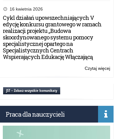
Ogólnopolski
Konkurs
16 kwietnia 2026
Czytelniczy
Cykl działań upowszechniających V
w
edycję konkursu grantowego w ramach
Języka
realizacji projektu „Budowa
Angielskiego
skoordynowanego systemu pomocy
specjalistycznej opartego na
Specjalistycznych Centrach
Wspierających Edukację Włączającą
Czytaj więcej
o:
Ogólnopolski
Konkurs
Czytelniczy
JST – Zobacz wszystkie komunikaty
w
Języka
Angielskiego
Praca dla nauczycieli