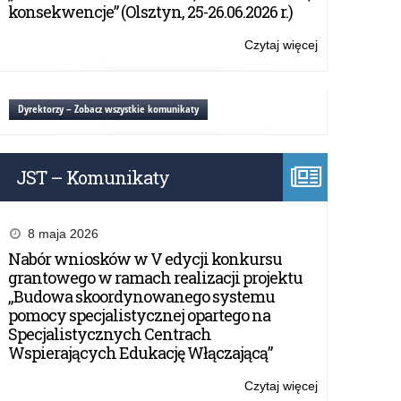
Języka
konsekwencje” (Olsztyn, 25-26.06.2026 r.)
Angielskiego
Czytaj więcej
o:
Ogólnopolski
Konkurs
Czytelniczy
Dyrektorzy – Zobacz wszystkie komunikaty
w
Języka
Angielskiego
JST – Komunikaty
8 maja 2026
Nabór wniosków w V edycji konkursu
grantowego w ramach realizacji projektu
„Budowa skoordynowanego systemu
pomocy specjalistycznej opartego na
Specjalistycznych Centrach
Wspierających Edukację Włączającą”
Czytaj więcej
o: