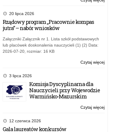
Czytaj więcej
o:
Ogólnopolski
Konkurs
20 lipca 2026
Czytelniczy
Rządowy program „Pracownie kompas
w
jutra” – nabór wniosków
Języka
Angielskiego
Załączniki Załącznik nr 1. Lista szkół podstawowych
lub placówek doskonalenia nauczycieli (1) (2) Data:
2026-07-20, rozmiar: 16 KB
Czytaj więcej
o:
Ogólnopolski
Konkurs
3 lipca 2026
Czytelniczy
Komisja Dyscyplinarna dla
w
Nauczycieli przy Wojewodzie
Języka
Warmińsko-Mazurskim
Angielskiego
Czytaj więcej
o:
Ogólnopolski
Konkurs
12 czerwca 2026
Czytelniczy
Gala laureatów konkursów