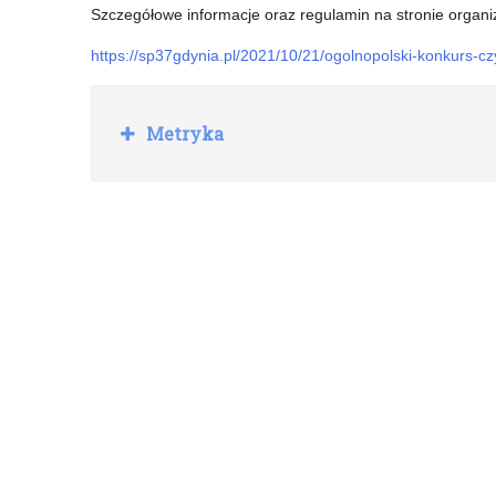
Szczegółowe informacje oraz regulamin na stronie organi
https://sp37gdynia.pl/2021/10/21/ogolnopolski-konkurs-czy
R
Metryka
o
z
w
i
ń