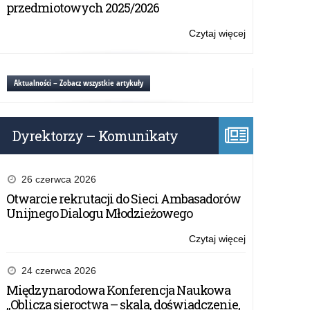
w
przedmiotowych 2025/2026
Języka
Angielskiego
Czytaj więcej
o:
Ogólnopolski
Konkurs
Czytelniczy
Aktualności – Zobacz wszystkie artykuły
w
Języka
Angielskiego
Dyrektorzy – Komunikaty
26 czerwca 2026
Otwarcie rekrutacji do Sieci Ambasadorów
Unijnego Dialogu Młodzieżowego
Czytaj więcej
o:
Ogólnopolski
Konkurs
24 czerwca 2026
Czytelniczy
Międzynarodowa Konferencja Naukowa
w
„Oblicza sieroctwa – skala, doświadczenie,