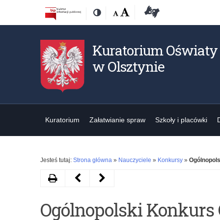
Przejdź
Przejdź
Dostępność
Rozmiar
Domyślna
Wielka
Deklaracja
Kontrast
do
do
czcionki:
dostępności
treśći
nawigacji
Kuratorium Oświaty
w Olsztynie
Kuratorium
Załatwianie spraw
Szkoły i placówki
Jesteś tutaj:
Strona główna
»
Nauczyciele
»
Konkursy
»
Ogólnopols
Drukuj
Następny
Poprzedni
artykuł
artykuł
Ogólnopolski Konkurs 
Ogólnopolski
I