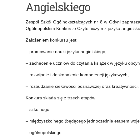
Angielskiego
konkurs
Ogólnopolski
dla
Konkurs
Zespół Szkół Ogólnokształcących nr 8 w Gdyni zaprasz
nauczycieli
Retoryczny
Ogólnopolskim Konkursie Czytelniczym z języka angielski
religii
dla
Założeniem konkursu jest:
/
uczniów
– promowanie nauki języka angielskiego,
katechetów
klas
– zachęcenie uczniów do czytania książek w języku obcy
„Pasjonująca
IV-
– rozwijanie i doskonalenie kompetencji językowych,
lekcja
VIII
– rozbudzanie ciekawości poznawczej oraz kreatywności.
religii”
szkół
Konkurs składa się z trzech etapów:
podstawowych
– szkolnego,
– międzyszkolnego (będącego jednocześnie etapem woje
– ogólnopolskiego.