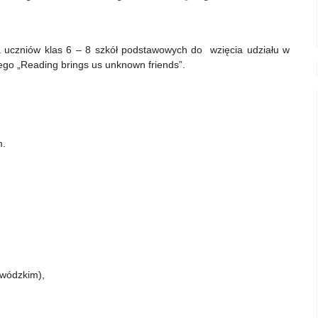
a uczniów klas 6 – 8 szkół podstawowych do wzięcia udziału w
ego „Reading brings us unknown friends”.
m.
wódzkim),