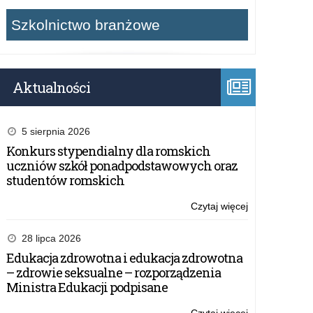
Szkolnictwo branżowe
Aktualności
5 sierpnia 2026
Konkurs stypendialny dla romskich
uczniów szkół ponadpodstawowych oraz
studentów romskich
Czytaj więcej
o:
Ogólnopolski
Konkurs
28 lipca 2026
Czytelniczy
Edukacja zdrowotna i edukacja zdrowotna
w
– zdrowie seksualne – rozporządzenia
Języka
Ministra Edukacji podpisane
Angielskiego