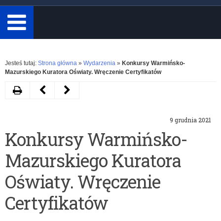
minimum
3
znaki.
Rozwiń
Jesteś tutaj:
Strona główna
»
Wydarzenia
»
Konkursy Warmińsko-
Mazurskiego Kuratora Oświaty. Wręczenie Certyfikatów
Drukuj
Następny
Poprzedni
artykuł
artykuł
9 grudnia 2021
Zapal
Spotkanie
Konkursy Warmińsko-
#ŚwiatłoWolności
Rady
Mazurskiego Kuratora
–
Dyrektorów
akcja
Szkół
Oświaty. Wręczenie
społeczna
Podstawowych
Certyfikatów
IPN
przy