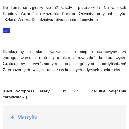
Do konkursu zgłosiły się 52 szkoły i przedszkola. Na wniosek
Kapituły Warmińsko-Mazurski Kurator Oświaty przyznał tytuł
„Szkoła Wierna Dziedzictwu” dwudziestu placówkom:
Link
Dziękujemy członkom wszystkich komisji konkursowych za
zaangażowanie i rzetelną analizę sprawozdań konkursowych.
Gratulujemy wyróżnionym poszczególnymi certyfikatami!
Zapraszamy do wzięcia udziału w kolejnych edycjach konkursów.
[Best_Wordpress_Gallery id=”118″ gal_title=”Wręcznie
certyfikatów”]
R
Metryka
o
z