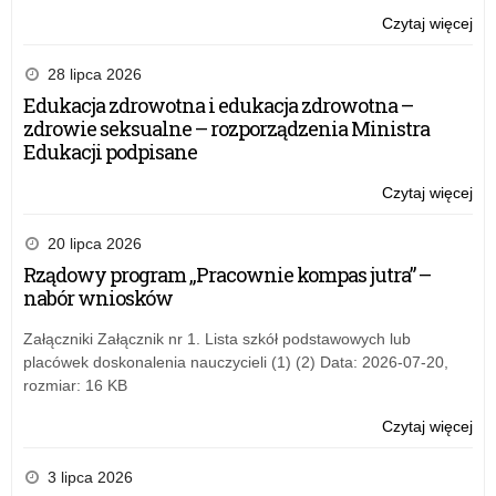
Czytaj więcej
o:
Ko
Wa
28 lipca 2026
Ma
Edukacja zdrowotna i edukacja zdrowotna –
Kur
zdrowie seksualne – rozporządzenia Ministra
Ośw
Edukacji podpisane
Wr
Cer
Czytaj więcej
o:
Ko
Wa
20 lipca 2026
Ma
Rządowy program „Pracownie kompas jutra” –
Kur
nabór wniosków
Ośw
Wr
Załączniki Załącznik nr 1. Lista szkół podstawowych lub
Cer
placówek doskonalenia nauczycieli (1) (2) Data: 2026-07-20,
rozmiar: 16 KB
Czytaj więcej
o:
Ko
Wa
3 lipca 2026