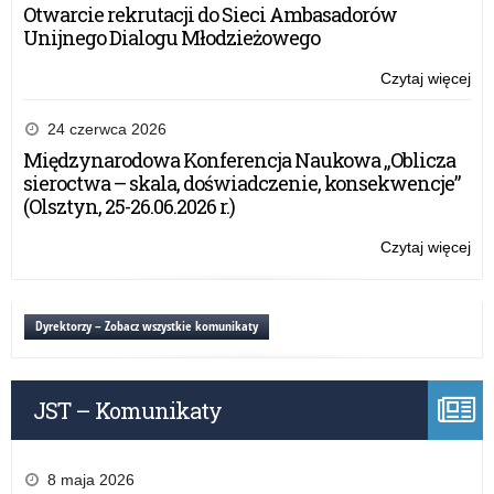
Otwarcie rekrutacji do Sieci Ambasadorów
Unijnego Dialogu Młodzieżowego
Czytaj więcej
o:
Ko
Wa
24 czerwca 2026
Ma
Międzynarodowa Konferencja Naukowa „Oblicza
Kur
sieroctwa – skala, doświadczenie, konsekwencje”
Ośw
(Olsztyn, 25-26.06.2026 r.)
Wr
Cer
Czytaj więcej
o:
Ko
Wa
Ma
Dyrektorzy – Zobacz wszystkie komunikaty
Kur
Ośw
Wr
JST – Komunikaty
Cer
8 maja 2026