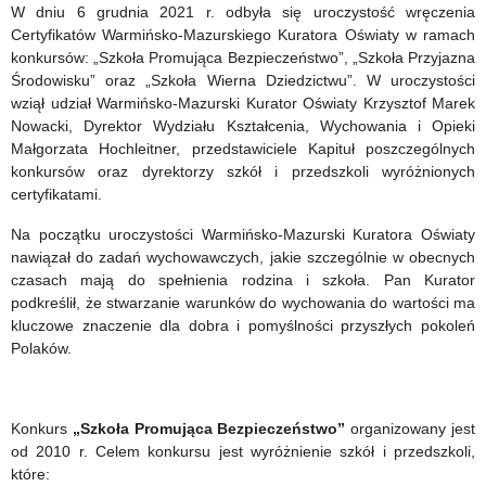
Warmińsko-
W dniu 6 grudnia 2021 r. odbyła się uroczystość wręczenia
Certyfikatów Warmińsko-Mazurskiego Kuratora Oświaty w ramach
Mazurskim
konkursów: „Szkoła Promująca Bezpieczeństwo”, „Szkoła Przyjazna
Kuratorze
Środowisku” oraz „Szkoła Wierna Dziedzictwu”. W uroczystości
wziął udział Warmińsko-Mazurski Kurator Oświaty Krzysztof Marek
Oświaty
Nowacki, Dyrektor Wydziału Kształcenia, Wychowania i Opieki
Małgorzata Hochleitner, przedstawiciele Kapituł poszczególnych
konkursów oraz dyrektorzy szkół i przedszkoli wyróżnionych
certyfikatami.
Na początku uroczystości Warmińsko-Mazurski Kuratora Oświaty
nawiązał do zadań wychowawczych, jakie szczególnie w obecnych
czasach mają do spełnienia rodzina i szkoła. Pan Kurator
podkreślił, że stwarzanie warunków do wychowania do wartości ma
kluczowe znaczenie dla dobra i pomyślności przyszłych pokoleń
Polaków.
Konkurs
„Szkoła Promująca Bezpieczeństwo”
organizowany jest
od 2010 r. Celem konkursu jest wyróżnienie szkół i przedszkoli,
które: