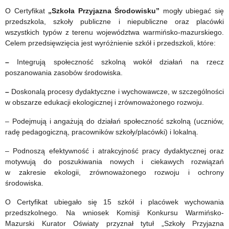
O Certyfikat
„Szkoła Przyjazna Środowisku”
mogły ubiegać się
przedszkola, szkoły publiczne i niepubliczne oraz placówki
wszystkich typów z terenu województwa warmińsko-mazurskiego.
Celem przedsięwzięcia jest wyróżnienie szkół i przedszkoli, które:
–
Integrują społeczność szkolną wokół działań na rzecz
poszanowania zasobów środowiska.
–
Doskonalą procesy dydaktyczne i wychowawcze, w szczególności
w obszarze edukacji ekologicznej i zrównoważonego rozwoju.
– Podejmują i angażują do działań społeczność szkolną (uczniów,
radę pedagogiczną, pracowników szkoły/placówki) i lokalną.
– Podnoszą efektywność i atrakcyjność pracy dydaktycznej oraz
motywują do poszukiwania nowych i ciekawych rozwiązań
w zakresie ekologii, zrównoważonego rozwoju i ochrony
środowiska.
O Certyfikat ubiegało się 15 szkół i placówek wychowania
przedszkolnego
.
Na wniosek Komisji Konkursu Warmińsko-
Mazurski Kurator Oświaty przyznał tytuł „Szkoły Przyjazna