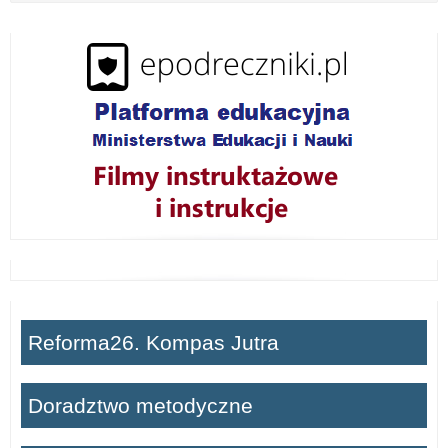
w
i
ń
Reforma26. Kompas Jutra
Doradztwo metodyczne