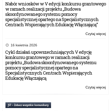
Nabór wniosków w V edycji konkursu grantowego
w ramach realizacji projektu „Budowa
skoordynowanego systemu pomocy
specjalistycznej opartego na Specjalistycznych
Centrach Wspierających Edukację Włączającą”
Czytaj więcej
o:
Ko
Wa
16 kwietnia 2026
Ma
Cykl działań upowszechniających V edycję
Kur
konkursu grantowego w ramach realizacji
Ośw
projektu „Budowa skoordynowanego systemu
Wr
pomocy specjalistycznej opartego na
Cer
Specjalistycznych Centrach Wspierających
Edukację Włączającą
Czytaj więcej
o:
Ko
Wa
Ma
JST – Zobacz wszystkie komunikaty
Kur