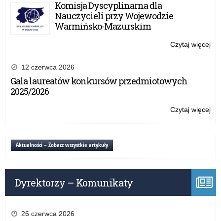
Ma
Komisja Dyscyplinarna dla
Kur
Nauczycieli przy Wojewodzie
Ośw
Warmińsko-Mazurskim
Wr
Cer
Czytaj więcej
o:
Ko
Wa
12 czerwca 2026
Ma
Gala laureatów konkursów przedmiotowych
Kur
2025/2026
Ośw
Wr
Czytaj więcej
o:
Cer
Ko
Wa
Ma
Aktualności – Zobacz wszystkie artykuły
Kur
Ośw
Wr
Dyrektorzy – Komunikaty
Cer
26 czerwca 2026